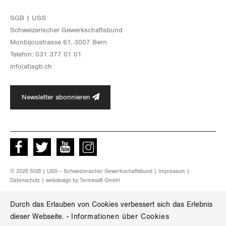
SGB | USS
Schwei­ze­ri­scher Ge­werk­schafts­bund
Mon­bi­joustras­se 61, 3007 Bern
Te­le­fon: 031 377 01 01
info(at)​sgb.​ch
Newsletter abonnieren
Facebook
Twitter
Youtube
instagram
© 2026 SGB | USS – Schweizerischer Gewerkschaftsbund |
Impressum
|
Datenschutz
| webdesign by
Terminal8 GmbH
Durch das Erlauben von Cookies verbessert sich das Erlebnis
dieser Webseite.
-
Informationen über Cookies