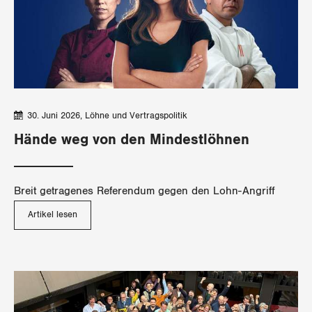
Jura
Luzern
Neuenburg
Nidwalden
30. Juni 2026
Löhne und Vertragspolitik
Obwalden
Hände weg von den Mindestlöhnen
Schaffhausen
Breit getragenes Referendum gegen den Lohn-Angriff
Schwyz
Artikel lesen
St. Gallen-Appenzell
Solothurn
Tessin