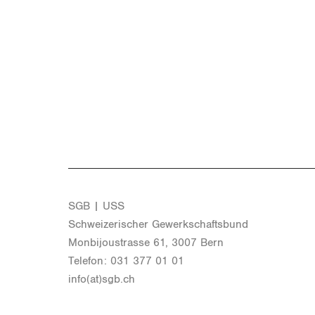
SGB | USS
Schwei­ze­ri­scher Ge­werk­schafts­bund
Mon­bi­joustras­se 61, 3007 Bern
Te­le­fon: 031 377 01 01
info(at)​sgb.​ch