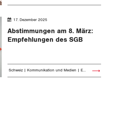
Artikel lesen
17. Dezember 2025
Abstimmungen am 8. März:
Empfehlungen des SGB
Schweiz
Kommunikation und Medien
Energie und Umwelt
Finan
Artikel lesen