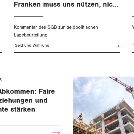
Franken muss uns nützen, nicht
schaden
Kommentar des SGB zur geldpolitischen
Lagebeurteilung
Geld und Währung
el lesen
Artikel lesen
6
Abkommen: Faire
ziehungen und
hte stärken