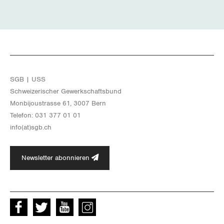
SGB | USS
Schwei­ze­ri­scher Ge­werk­schafts­bund
Mon­bi­joustras­se 61, 3007 Bern
Te­le­fon: 031 377 01 01
info(at)​sgb.​ch
Newsletter abonnieren
Facebook
Twitter
Youtube
instagram