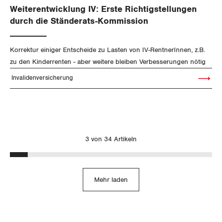
Thurgau
Weiterentwicklung IV: Erste Richtigstellungen
durch die Ständerats-Kommission
Uri
Waadt
Korrektur einiger Entscheide zu Lasten von IV-RentnerInnen, z.B.
zu den Kinderrenten - aber weitere bleiben Verbesserungen nötig
Wallis
Invalidenversicherung
Artikel le
Zug
Zürich
3 von 34 Artikeln
Mehr laden