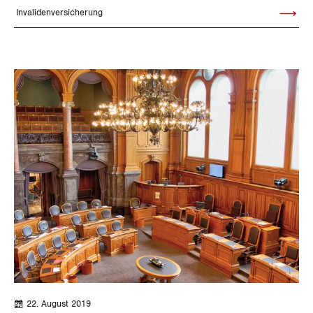
Invalidenversicherung
Artikel le
Luzern
Neuenburg
Nidwalden
Obwalden
Schaffhausen
Schwyz
St. Gallen-Appenzell
Solothurn
Tessin
22. August 2019