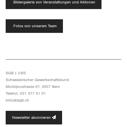
Bildergalerie von Veranstaltungen und Aktionen
Fotos von unserem Team
SGB | USS
Schwei­ze­ri­scher Ge­werk­schafts­bund
Mon­bi­joustras­se 61, 3007 Bern
Te­le­fon: 031 377 01 01
info(at)​sgb.​ch
Newsletter abonnieren