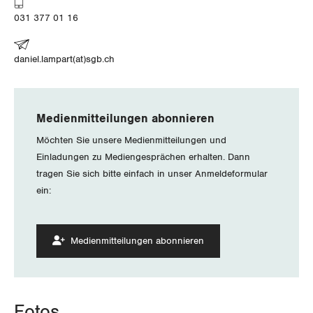
Jura
031 377 01 16
Luzern
daniel.lampart(at)sgb.ch
Neuenburg
Nidwalden
Medienmitteilungen abonnieren
Obwalden
Möchten Sie unsere Medienmitteilungen und
Einladungen zu Mediengesprächen erhalten. Dann
Schaffhausen
tragen Sie sich bitte einfach in unser Anmeldeformular
ein:
Schwyz
St. Gallen-Appenzell
Medienmitteilungen abonnieren
Solothurn
Tessin
Fotos