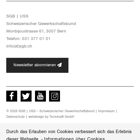
SGB | USS
Schwei­ze­ri­scher Ge­werk­schafts­bund
Mon­bi­joustras­se 61, 3007 Bern
Te­le­fon: 031 377 01 01
info(at)​sgb.​ch
Newsletter abonnieren
Facebook
Twitter
Youtube
instagram
© 2026 SGB | USS – Schweizerischer Gewerkschaftsbund |
Impressum
|
Datenschutz
| webdesign by
Terminal8 GmbH
Durch das Erlauben von Cookies verbessert sich das Erlebnis
dieser Webseite.
-
Informationen über Cookies