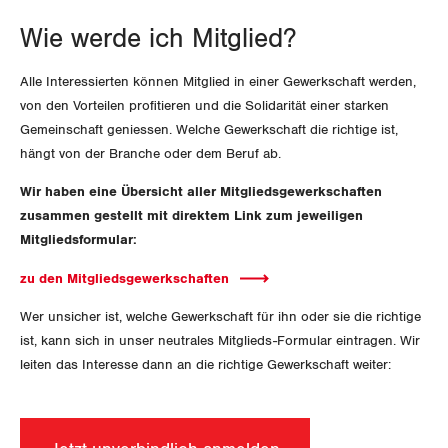
SERVICE PUBLIC
Aussenwirtschaft
NEWSLETTER
Berufliche Vorsorge
Gewerkschaftsrechte
werden
Wie werde ich Mitglied?
GLEICHSTELLUNG
Verteilung
BROSCHÜREN/BÜCHER
Arbeitslosenversicherung
Verkehr
Arbeitssicherheit und Gesundheitsschutz
Alle Interessierten können Mitglied in einer Gewerkschaft werden,
BILDUNG & JUGEND
Überbrückungsleistung
von den Vorteilen profitieren und die Solidarität einer starken
Post
Gleichstellung von Frauen und Männern
Bestellformular
DER SGB
Gemeinschaft geniessen. Welche Gewerkschaft die richtige ist,
MIGRATION
Ergänzungsleistungen
hängt von der Branche oder dem Beruf ab.
Energie und Umwelt
Gleichstellung von LGBTI
Medien
WIR ÜBER UNS
Wir haben eine Übersicht aller Mitgliedsgewerkschaften
Invalidenversicherung
GEWERKSCHAFTSPOLITIK
Kommunikation und Medien
zusammen gestellt mit direktem Link zum jeweiligen
GREMIEN
Mitgliedsformular:
Publikationen
Unfallversicherung
International
zu den Mitgliedsgewerkschaften
ZENTRALSEKRETARIAT
Gesundheit
Vorstand
Blog
Schweiz
Artikel
Wer unsicher ist, welche Gewerkschaft für ihn oder sie die richtige
KANTONALE BÜNDE
ist, kann sich in unser neutrales Mitglieds-Formular eintragen. Wir
Präsidialausschuss
Landesstreik
Medienmitteilungen
Kontakt
leiten das Interesse dann an die richtige Gewerkschaft weiter:
Blog Daniel Lampart
ANGESCHLOSSENE VERBÄNDE
Feministische Kommission
Aargau
Dossier
Der Europa-Blog
OFFENE STELLEN
Jugendkommission
Beide Basel