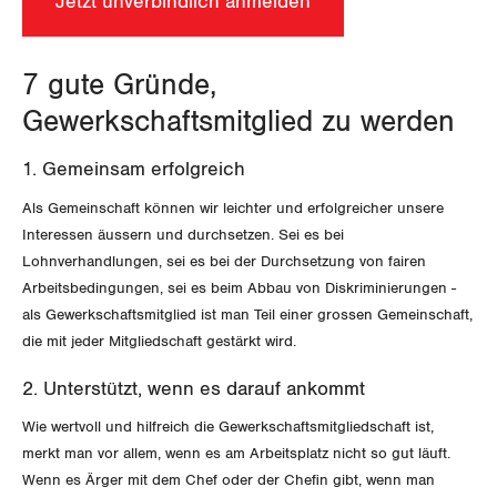
Jetzt unverbindlich anmelden
Vernehmlassungen
AGENDA
Migrationskommission
Bern
Bücher/Broschüren
7 gute Gründe,
Queer-Kommission
Freiburg
Gewerkschaftsmitglied zu werden
Rentner:innen-Kommission
Genf
1. Gemeinsam erfolgreich
Glarus
Als Gemeinschaft können wir leichter und erfolgreicher unsere
Interessen äussern und durchsetzen. Sei es bei
Graubünden
Lohnverhandlungen, sei es bei der Durchsetzung von fairen
Arbeitsbedingungen, sei es beim Abbau von Diskriminierungen -
Jura
als Gewerkschaftsmitglied ist man Teil einer grossen Gemeinschaft,
die mit jeder Mitgliedschaft gestärkt wird.
Luzern
2. Unterstützt, wenn es darauf ankommt
Neuenburg
Wie wertvoll und hilfreich die Gewerkschaftsmitgliedschaft ist,
merkt man vor allem, wenn es am Arbeitsplatz nicht so gut läuft.
Nidwalden
Wenn es Ärger mit dem Chef oder der Chefin gibt, wenn man