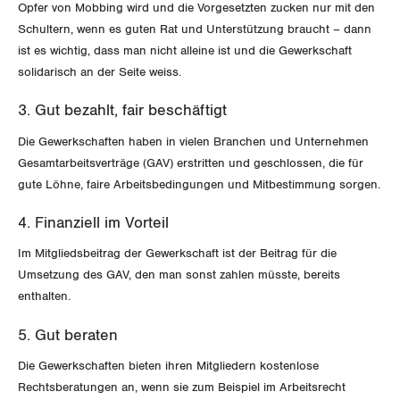
Opfer von Mobbing wird und die Vorgesetzten zucken nur mit den
Obwalden
Schultern, wenn es guten Rat und Unterstützung braucht – dann
ist es wichtig, dass man nicht alleine ist und die Gewerkschaft
Schaffhausen
solidarisch an der Seite weiss.
Schwyz
3. Gut bezahlt, fair beschäftigt
St. Gallen-Appenzell
Die Gewerkschaften haben in vielen Branchen und Unternehmen
Gesamtarbeitsverträge (GAV) erstritten und geschlossen, die für
Solothurn
gute Löhne, faire Arbeitsbedingungen und Mitbestimmung sorgen.
4. Finanziell im Vorteil
Tessin
Im Mitgliedsbeitrag der Gewerkschaft ist der Beitrag für die
Thurgau
Umsetzung des GAV, den man sonst zahlen müsste, bereits
enthalten.
Uri
5. Gut beraten
Waadt
Die Gewerkschaften bieten ihren Mitgliedern kostenlose
Rechtsberatungen an, wenn sie zum Beispiel im Arbeitsrecht
Wallis