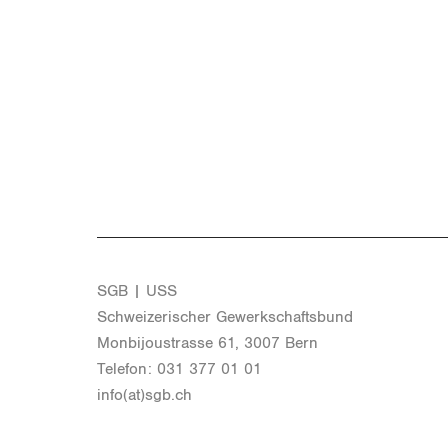
SGB | USS
Schwei­ze­ri­scher Ge­werk­schafts­bund
Mon­bi­joustras­se 61, 3007 Bern
Te­le­fon: 031 377 01 01
info(at)​sgb.​ch