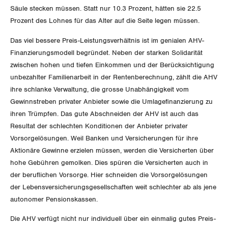
GLEICHSTELLUNG
Verkehr
Säule stecken müssen. Statt nur 10.3 Prozent, hätten sie 22.5
Prozent des Lohnes für das Alter auf die Seite legen müssen.
BILDUNG & JUGEND
Post
Gleichstellung von Frauen und Männern
Das viel bessere Preis-Leistungsverhältnis ist im genialen AHV-
MIGRATION
Finanzierungsmodell begründet. Neben der starken Solidarität
Energie und Umwelt
Gleichstellung von LGBTI
zwischen hohen und tiefen Einkommen und der Berücksichtigung
GEWERKSCHAFTSPOLITIK
unbezahlter Familienarbeit in der Rentenberechnung, zählt die AHV
Kommunikation und Medien
ihre schlanke Verwaltung, die grosse Unabhängigkeit vom
Gewinnstreben privater Anbieter sowie die Umlagefinanzierung zu
International
SERVICE
ihren Trümpfen. Das gute Abschneiden der AHV ist auch das
Resultat der schlechten Konditionen der Anbieter privater
Schweiz
Vorsorgelösungen. Weil Banken und Versicherungen für ihre
DER SGB
GEWERKSCHAFTSMITGLIED WERDEN
Aktionäre Gewinne erzielen müssen, werden die Versicherten über
Landesstreik
hohe Gebühren gemolken. Dies spüren die Versicherten auch in
LOHNRECHNER
Medien
der beruflichen Vorsorge. Hier schneiden die Vorsorgelösungen
WIR ÜBER UNS
der Lebensversicherungsgesellschaften weit schlechter ab als jene
WEITERBILDUNG
autonomer Pensionskassen.
GREMIEN
Publikationen
NEWSLETTER
Die AHV verfügt nicht nur individuell über ein einmalig gutes Preis-
ZENTRALSEKRETARIAT