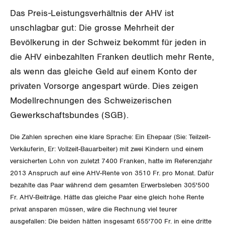
Aussenwirtschaft
Berufliche Vorsorge
Gewerkschaftsrechte
Das Preis-Leistungsverhältnis der AHV ist
Verteilung
unschlagbar gut: Die grosse Mehrheit der
Arbeitslosenversicherung
Arbeitssicherheit und Gesundheitsschutz
Bevölkerung in der Schweiz bekommt für jeden in
Überbrückungsleistung
die AHV einbezahlten Franken deutlich mehr Rente,
als wenn das gleiche Geld auf einem Konto der
Ergänzungsleistungen
privaten Vorsorge angespart würde. Dies zeigen
Invalidenversicherung
Modellrechnungen des Schweizerischen
Gewerkschaftsbundes (SGB).
Unfallversicherung
Die Zahlen sprechen eine klare Sprache: Ein Ehepaar (Sie: Teilzeit-
Gesundheit
Verkäuferin, Er: Vollzeit-Bauarbeiter) mit zwei Kindern und einem
versicherten Lohn von zuletzt 7400 Franken, hatte im Referenzjahr
2013 Anspruch auf eine AHV-Rente von 3510 Fr. pro Monat. Dafür
CORONA-VIRUS
bezahlte das Paar während dem gesamten Erwerbsleben 305'500
Fr. AHV-Beiträge. Hätte das gleiche Paar eine gleich hohe Rente
SERVICE PUBLIC
privat ansparen müssen, wäre die Rechnung viel teurer
ausgefallen: Die beiden hätten insgesamt 655'700 Fr. in eine dritte