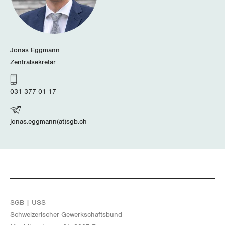
Jonas Eggmann
Zentralsekretär
031 377 01 17
jonas.eggmann(at)sgb.ch
SGB | USS
Schwei­ze­ri­scher Ge­werk­schafts­bund