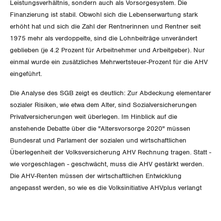
Vorstand
Leistungsverhältnis, sondern auch als Vorsorgesystem. Die
Blog
Artikel
Finanzierung ist stabil. Obwohl sich die Lebenserwartung stark
BROSCHÜREN/BÜCHER
KANTONALE BÜNDE
Präsidialausschuss
erhöht hat und sich die Zahl der Rentnerinnen und Rentner seit
Medienmitteilungen
Kontakt
Blog Daniel Lampart
1975 mehr als verdoppelte, sind die Lohnbeiträge unverändert
Bestellformular
ANGESCHLOSSENE VERBÄNDE
Feministische Kommission
geblieben (je 4.2 Prozent für Arbeitnehmer und Arbeitgeber). Nur
Aargau
Dossier
Der Europa-Blog
einmal wurde ein zusätzliches Mehrwertsteuer-Prozent für die AHV
OFFENE STELLEN
Jugendkommission
Beide Basel
eingeführt.
Vernehmlassungen
Die Analyse des SGB zeigt es deutlich: Zur Abdeckung elementarer
AGENDA
Migrationskommission
Bern
Bücher/Broschüren
sozialer Risiken, wie etwa dem Alter, sind Sozialversicherungen
Privatversicherungen weit überlegen. Im Hinblick auf die
Queer-Kommission
Freiburg
anstehende Debatte über die "Altersvorsorge 2020" müssen
Bundesrat und Parlament der sozialen und wirtschaftlichen
Rentner:innen-Kommission
Genf
Überlegenheit der Volksversicherung AHV Rechnung tragen. Statt -
wie vorgeschlagen - geschwächt, muss die AHV gestärkt werden.
Glarus
Die AHV-Renten müssen der wirtschaftlichen Entwicklung
angepasst werden, so wie es die Volksinitiative AHVplus verlangt
Graubünden
Jura