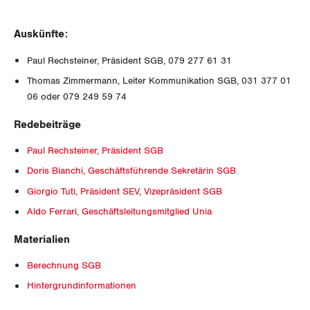
Luzern
Auskünfte:
Neuenburg
Paul Rechsteiner, Präsident SGB, 079 277 61 31
Thomas Zimmermann, Leiter Kommunikation SGB, 031 377 01
Nidwalden
06 oder 079 249 59 74
Obwalden
Redebeiträge
Schaffhausen
Paul Rechsteiner, Präsident SGB
Doris Bianchi, Geschäftsführende Sekretärin SGB
Schwyz
Giorgio Tuti, Präsident SEV, Vizepräsident SGB
Aldo Ferrari, Geschäftsleitungsmitglied Unia
St. Gallen-Appenzell
Materialien
Solothurn
Berechnung SGB
Tessin
Hintergrundinformationen