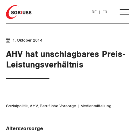
Home
DE
FR
AKTUELL
1. Oktober 2014
AHV hat unschlagbares Preis-
THEMEN
Leistungsverhältnis
ARBEIT
WIRTSCHAFT
Löhne und Vertragspolitik
Sozialpolitik
AHV
Berufliche Vorsorge
Medienmitteilung
SOZIALPOLITIK
Flankierende Massnahmen und
Finanzen und Steuerpolitik
Personenfreizügigkeit
Geld und Währung
AHV
Altersvorsorge
Arbeitsrechte