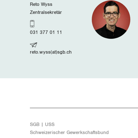
Reto Wyss
Zentralsekretär
031 377 01 11
reto.wyss(at)sgb.ch
SGB | USS
Schwei­ze­ri­scher Ge­werk­schafts­bund