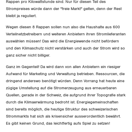
Migrationskommission
Rappen pro Kilowattstunde sind. Nur für diesen Teil des
Bern
Bücher/Broschüren
Strompreises würde dann der "freie Markt" gelten, denn der Rest
Queer-Kommission
bleibt ja reguliert.
Freiburg
Wegen diesen 8 Rappen sollen nun also die Haushalte aus 600
Rentner:innen-Kommission
Genf
Verteilnetzbetreibern und weiteren Anbietern ihren Stromlieferanten
auswählen müssen! Das wird die Energiewende nicht befördern
Glarus
und den Klimaschutz nicht verstärken und auch der Strom wird so
ganz sicher nicht billiger.
Graubünden
Ganz im Gegenteil! Da wird dann von allen Anbietern ein riesiger
Jura
Aufwand für Marketing und Verwaltung betrieben. Ressourcen, die
dringend anderswo benötigt würden. Denn Vorrang hat heute eine
Luzern
zügige Umstellung auf die Stromerzeugung aus erneuerbaren
Quellen, gerade in der Schweiz, die aufgrund ihrer Topografie stark
Neuenburg
durch die Klimaerwärmung bedroht ist. Energiegemeinschaften
sind bereits möglich, die heutige Struktur des schweizerischen
Nidwalden
Strommarkts hat sich als krisensicher ausserordentlich bewährt.
Es gibt keinen Grund, das leichtfertig aufs Spiel zu setzen!
Obwalden