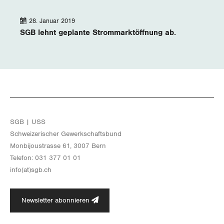
28. Januar 2019
SGB lehnt geplante Strommarktöffnung ab.
SGB | USS
Schwei­ze­ri­scher Ge­werk­schafts­bund
Mon­bi­joustras­se 61, 3007 Bern
Te­le­fon: 031 377 01 01
info(at)​sgb.​ch
Newsletter abonnieren