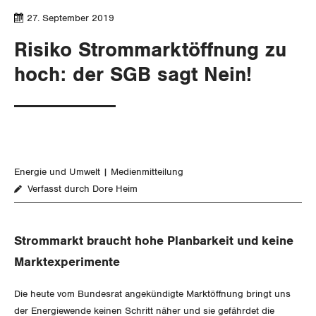
SERVICE PUBLIC
Aussenwirtschaft
Berufliche Vorsorge
Gewerkschaftsrechte
27. September 2019
Verteilung
Arbeitslosenversicherung
Verkehr
Risiko Strommarktöffnung zu
Arbeitssicherheit und Gesundheitsschutz
hoch: der SGB sagt Nein!
Überbrückungsleistung
Post
Ergänzungsleistungen
Energie und Umwelt
Invalidenversicherung
Kommunikation und Medien
Energie und Umwelt
Medienmitteilung
Unfallversicherung
GLEICHSTELLUNG
Verfasst durch Dore Heim
Gesundheit
BILDUNG & JUGEND
Gleichstellung von Frauen und Männern
Strommarkt braucht hohe Planbarkeit und keine
MIGRATION
Marktexperimente
Gleichstellung von LGBTI
GEWERKSCHAFTSPOLITIK
Die heute vom Bundesrat angekündigte Marktöffnung bringt uns
der Energiewende keinen Schritt näher und sie gefährdet die