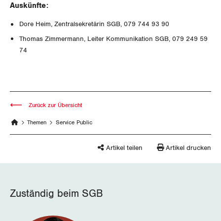
Auskünfte:
Schaffhausen
Dore Heim, Zentralsekretärin SGB, 079 744 93 90
Schwyz
Thomas Zimmermann, Leiter Kommunikation SGB, 079 249 59
74
St. Gallen-Appenzell
Solothurn
Zurück zur Übersicht
Tessin
Themen
Service Public
Thurgau
Artikel teilen
Artikel drucken
Uri
Waadt
Zuständig beim SGB
Wallis