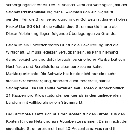
Versorgungssicherheit. Der Bundesrat versucht womöglich, mit der
International
SERVICE
Strommarktliberalisierung der EU-Kommission ein Signal zu
senden. Für die Stromversorgung in der Schweiz ist das ein hohes
Schweiz
Risiko! Der SGB lehnt die vollständige Strommarktöffnung ab.
DER SGB
GEWERKSCHAFTSMITGLIED WERDEN
Dieser Ablehnung liegen folgende Überlegungen zu Grunde:
Landesstreik
LOHNRECHNER
Medien
Strom ist ein unverzichtbares Gut für die Bevölkerung und die
WIR ÜBER UNS
Wirtschaft. Er muss jederzeit verfügbar sein, es kann niemand
WEITERBILDUNG
darauf verzichten und dafür braucht es eine hohe Planbarkeit von
GREMIEN
Publikationen
Nachfrage und Bereitstellung, aber ganz sicher keine
NEWSLETTER
Marktexperimente! Die Schweiz hat heute nicht nur eine sehr
ZENTRALSEKRETARIAT
Vorstand
Blog
stabile Stromversorgung, sondern auch moderate, stabile
Artikel
BROSCHÜREN/BÜCHER
Strompreise. Die Haushalte bezahlen seit Jahren durchschnittlich
KANTONALE BÜNDE
Präsidialausschuss
21 Rappen pro Kilowattstunde, weniger als in den umliegenden
Medienmitteilungen
Kontakt
Blog Daniel Lampart
Ländern mit vollliberalisiertem Strommarkt.
Bestellformular
ANGESCHLOSSENE VERBÄNDE
Feministische Kommission
Aargau
Dossier
Der Strompreis setzt sich aus den Kosten für den Strom, aus den
Der Europa-Blog
OFFENE STELLEN
Kosten für das Netz und aus Abgaben zusammen. Darin macht der
Jugendkommission
Beide Basel
Vernehmlassungen
eigentliche Strompreis nicht mal 40 Prozent aus, was rund 8
AGENDA