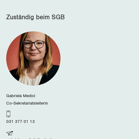
St. Gallen-Appenzell
Zuständig beim SGB
Solothurn
Tessin
Thurgau
Uri
Waadt
Gabriela Medici
Wallis
Co-Sekretariatsleiterin
Zug
031 377 01 13
Zürich