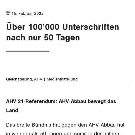
SERVICE PUBLIC
Aussenwirtschaft
Berufliche Vorsorge
Gewerkschaftsrechte
15. Februar 2022
GLEICHSTELLUNG
Verteilung
Arbeitslosenversicherung
Verkehr
Arbeitssicherheit und Gesundheitsschutz
Über 100’000 Unterschriften
Überbrückungsleistung
Post
Gleichstellung von Frauen und Männern
nach nur 50 Tagen
Ergänzungsleistungen
Energie und Umwelt
Gleichstellung von LGBTI
Invalidenversicherung
Kommunikation und Medien
BILDUNG & JUGEND
Unfallversicherung
Gleichstellung
AHV
Medienmitteilung
MIGRATION
Gesundheit
GEWERKSCHAFTSPOLITIK
AHV 21-Referendum: AHV-Abbau bewegt das
Land
International
SERVICE
Das breite Bündnis hat gegen den AHV-Abbau hat
Schweiz
in weniger als 50 Tagen und somit in der halben
DER SGB