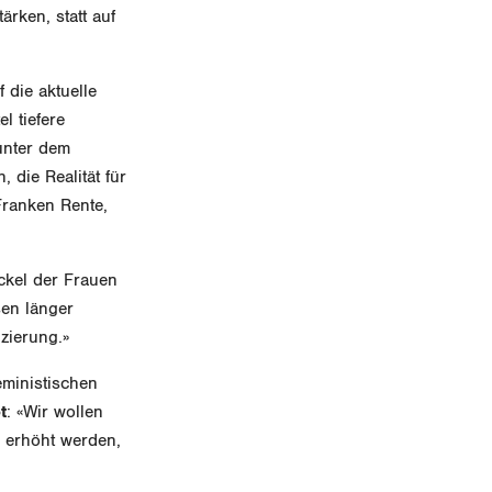
rken, statt auf
 die aktuelle
l tiefere
unter dem
 die Realität für
Franken Rente,
ckel der Frauen
sen länger
zierung.»
ministischen
t
: «Wir wollen
n erhöht werden,