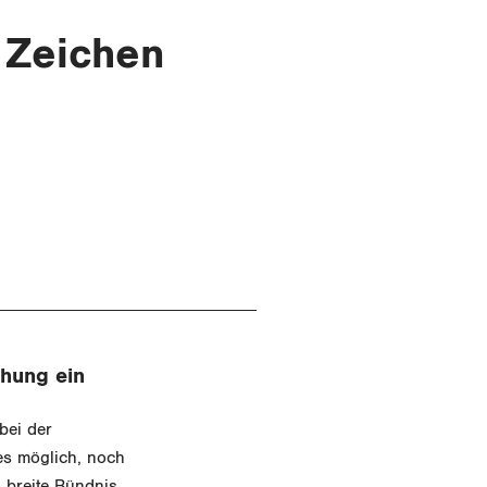
s Zeichen
öhung ein
bei der
es möglich, noch
s breite Bündnis