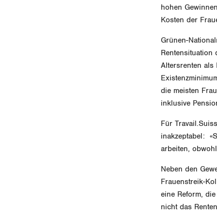
hohen Gewinnen 
Kosten der Frau
Grünen-National
Rentensituation 
Altersrenten als
Existenzminimum
die meisten Frau
inklusive Pensio
Für Travail.Suis
inakzeptabel: «S
arbeiten, obwohl
Neben den Gewer
Frauenstreik-Ko
eine Reform, di
nicht das Renten