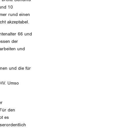
rund 10
mmer rund einen
icht akzeptabel.
entenalter 66 und
essen der
 arbeiten und
nen und die für
 AHV. Umso
er
 Für den
bt es
serordentlich