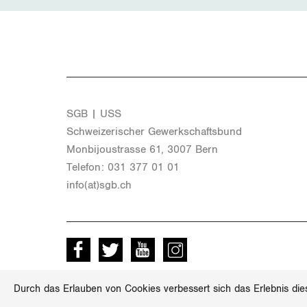
SGB | USS
Schwei­ze­ri­scher Ge­werk­schafts­bund
Mon­bi­joustras­se 61, 3007 Bern
Te­le­fon: 031 377 01 01
info(at)​sgb.​ch
Facebook
Twitter
Youtube
instagram
Durch das Erlauben von Cookies verbessert sich das Erlebnis die