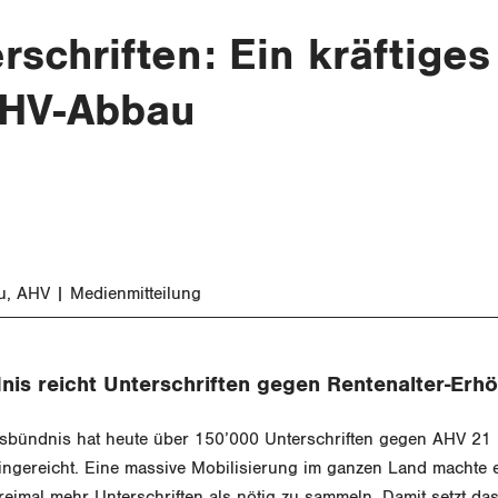
rschriften: Ein kräftige
AHV-Abbau
u
AHV
Medienmitteilung
nis reicht Unterschriften gegen Rentenalter-Erh
bündnis hat heute über 150’000 Unterschriften gegen AHV 21 
ingereicht. Eine massive Mobilisierung im ganzen Land machte 
dreimal mehr Unterschriften als nötig zu sammeln. Damit setzt da