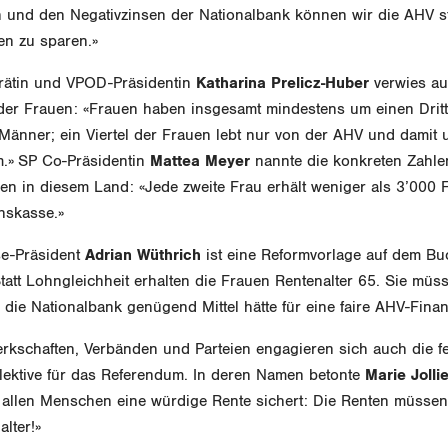
und den Negativzinsen der Nationalbank können wir die AHV stä
en zu sparen.»
rätin und VPOD-Präsidentin
Katharina Prelicz-Huber
verwies auf
der Frauen: «Frauen haben insgesamt mindestens um einen Dritte
 Männer; ein Viertel der Frauen lebt nur von der AHV und damit 
.» SP Co-Präsidentin
Mattea Meyer
nannte die konkreten Zahlen,
en in diesem Land: «Jede zweite Frau erhält weniger als 3’000 
nskasse.»
se-Präsident
Adrian Wüthrich
ist eine Reformvorlage auf dem Bu
tatt Lohngleichheit erhalten die Frauen Rentenalter 65. Sie müs
 die Nationalbank genügend Mittel hätte für eine faire AHV-Finan
kschaften, Verbänden und Parteien engagieren sich auch die fe
llektive für das Referendum. In deren Namen betonte
Marie Jollie
e allen Menschen eine würdige Rente sichert: Die Renten müsse
alter!»