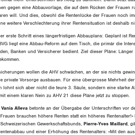
chen gegen eine Abbauvorlage, die auf dem Rücken der Frauen 
paren will. Und dies, obwohl die Rentenlücke der Frauen noch i
Eine weitere Verschlechterung ihrer Rentensituation ist deshalb n
er erste Schritt eines längerfristigen Abbauplans: Geplant ist R
VG liegt eine Abbau-Reform auf dem Tisch, die primär die Inter
en, Banken und Versicherer bedient. Ziel dieser Pläne: Länger
bekommen.
icherungen wollen die AHV schwächen, an der sie nichts gewin
vere private Vorsorge ausbauen. Für eine übergrosse Mehrheit der
lohnt sich aber nicht die teure 3. Säule, sondern eine starke
, mit einem klaren Nein zu AHV 21 diese Pläne jetzt zu stoppen.
n
Vania Alleva
betonte an der Übergabe der Unterschriften vor d
«Frauen brauchen höhere Renten statt ein höheres Rentenalter!»
 Schweizerischen Gewerkschaftsbunds,
Pierre-Yves Maillard
, gi
 Rentenabbau und einer Erhöhung des Rentenalters: «Mit den aus