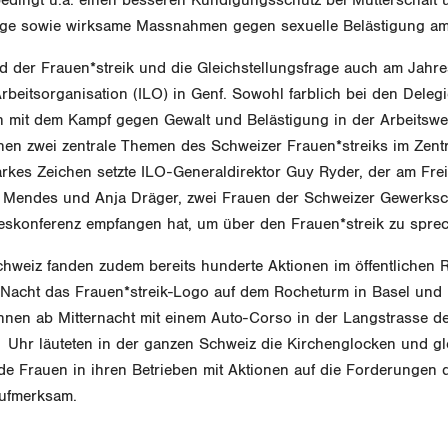
ge sowie wirksame Massnahmen gegen sexuelle Belästigung am 
d der Frauen*streik und die Gleichstellungsfrage auch am Jahr
Arbeitsorganisation (ILO) in Genf. Sowohl farblich bei den Delegi
n mit dem Kampf gegen Gewalt und Belästigung in der Arbeitswe
ehen zwei zentrale Themen des Schweizer Frauen*streiks im Zent
arkes Zeichen setzte ILO-Generaldirektor Guy Ryder, der am Fre
o Mendes und Anja Dräger, zwei Frauen der Schweizer Gewerksc
eskonferenz empfangen hat, um über den Frauen*streik zu spre
chweiz fanden zudem bereits hunderte Aktionen im öffentlichen R
r Nacht das Frauen*streik-Logo auf dem Rocheturm in Basel und 
tinnen ab Mitternacht mit einem Auto-Corso in der Langstrasse d
 Uhr läuteten in der ganzen Schweiz die Kirchenglocken und gle
e Frauen in ihren Betrieben mit Aktionen auf die Forderungen 
aufmerksam.