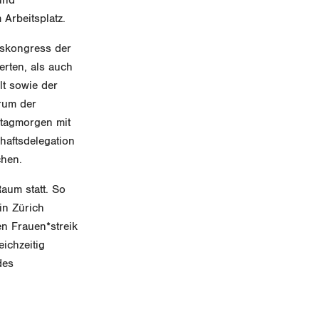
Arbeitsplatz.
eskongress der
erten, als auch
lt sowie der
rum der
itagmorgen mit
haftsdelegation
chen.
aum statt. So
in Zürich
en Frauen*streik
ichzeitig
des