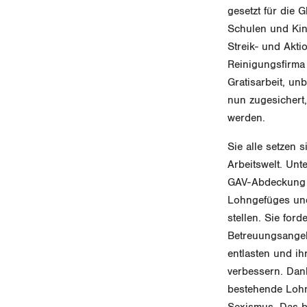
gesetzt für die
Schulen und Kind
Streik- und Akti
Reinigungsfirma 
Gratisarbeit, un
nun zugesichert,
werden.
Sie alle setzen 
Arbeitswelt. Un
GAV-Abdeckung i
Lohngefüges und
stellen. Sie for
Betreuungsangeb
entlasten und ih
verbessern. Dank
bestehende Lohn
Sexismus. Das b