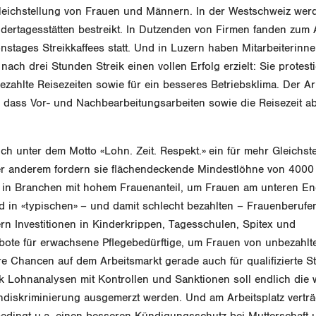
 Gleichstellung von Frauen und Männern. In der Westschweiz we
ertagesstätten bestreikt. In Dutzenden von Firmen fanden zum 
onstages Streikkaffees statt. Und in Luzern haben Mitarbeiterinne
nach drei Stunden Streik einen vollen Erfolg erzielt: Sie protest
bezahlte Reisezeiten sowie für ein besseres Betriebsklima. Der Ar
 dass Vor- und Nachbearbeitungsarbeiten sowie die Reisezeit ab
sich unter dem Motto «Lohn. Zeit. Respekt.» ein für mehr Gleichst
ter anderem fordern sie flächendeckende Mindestlöhne von 4000
n Branchen mit hohem Frauenanteil, um Frauen am unteren En
 in «typischen» – und damit schlecht bezahlten – Frauenberufe
dern Investitionen in Kinderkrippen, Tagesschulen, Spitex und
ote für erwachsene Pflegebedürftige, um Frauen von unbezahlte
re Chancen auf dem Arbeitsmarkt gerade auch für qualifizierte St
 Lohnanalysen mit Kontrollen und Sanktionen soll endlich die 
diskriminierung ausgemerzt werden. Und am Arbeitsplatz verträ
edingt u.a. einen besseren Kündigungsschutz bei Mutterschaft 