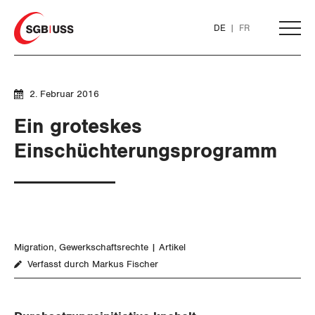
Home
DE
FR
AKTUELL
2. Februar 2016
Ein groteskes
THEMEN
Einschüchterungsprogramm
ARBEIT
Löhne und Vertragspolitik
Migration
Gewerkschaftsrechte
Artikel
Flankierende Massnahmen und
Verfasst durch Markus Fischer
Personenfreizügigkeit
Arbeitsrechte