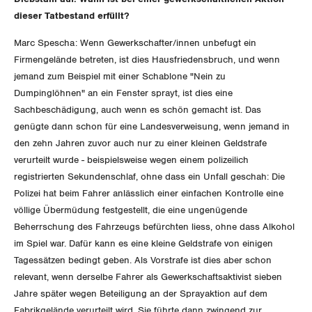
dieser Tatbestand erfüllt?
Invalidenversicherung
GEWERKSCHAFTSPOLITIK
Kommunikation und Medien
Marc Spescha: Wenn Gewerkschafter/innen unbefugt ein
Unfallversicherung
Firmengelände betreten, ist dies Hausfriedensbruch, und wenn
International
SERVICE
jemand zum Beispiel mit einer Schablone "Nein zu
Gesundheit
Dumpinglöhnen" an ein Fenster sprayt, ist dies eine
Schweiz
DER SGB
Sachbeschädigung, auch wenn es schön gemacht ist. Das
GEWERKSCHAFTSMITGLIED WERDEN
genügte dann schon für eine Landesverweisung, wenn jemand in
Landesstreik
den zehn Jahren zuvor auch nur zu einer kleinen Geldstrafe
LOHNRECHNER
Medien
WIR ÜBER UNS
verurteilt wurde - beispielsweise wegen einem polizeilich
registrierten Sekundenschlaf, ohne dass ein Unfall geschah: Die
WEITERBILDUNG
GREMIEN
Publikationen
Polizei hat beim Fahrer anlässlich einer einfachen Kontrolle eine
völlige Übermüdung festgestellt, die eine ungenügende
NEWSLETTER
ZENTRALSEKRETARIAT
Beherrschung des Fahrzeugs befürchten liess, ohne dass Alkohol
Vorstand
Blog
Artikel
im Spiel war. Dafür kann es eine kleine Geldstrafe von einigen
BROSCHÜREN/BÜCHER
KANTONALE BÜNDE
Tagessätzen bedingt geben. Als Vorstrafe ist dies aber schon
Präsidialausschuss
Medienmitteilungen
Kontakt
relevant, wenn derselbe Fahrer als Gewerkschaftsaktivist sieben
Blog Daniel Lampart
Bestellformular
ANGESCHLOSSENE VERBÄNDE
Jahre später wegen Beteiligung an der Sprayaktion auf dem
Feministische Kommission
Aargau
Dossier
Fabrikgelände verurteilt wird. Sie führte dann zwingend zur