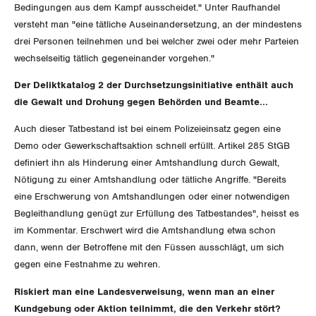
Nidwalden
Bedingungen aus dem Kampf ausscheidet." Unter Raufhandel
versteht man "eine tätliche Auseinandersetzung, an der mindestens
Obwalden
drei Personen teilnehmen und bei welcher zwei oder mehr Parteien
wechselseitig tätlich gegeneinander vorgehen."
Schaffhausen
Der Deliktkatalog 2 der Durchsetzungsinitiative enthält auch
Schwyz
die Gewalt und Drohung gegen Behörden und Beamte...
Auch dieser Tatbestand ist bei einem Polizeieinsatz gegen eine
St. Gallen-Appenzell
Demo oder Gewerkschaftsaktion schnell erfüllt. Artikel 285 StGB
definiert ihn als Hinderung einer Amtshandlung durch Gewalt,
Solothurn
Nötigung zu einer Amtshandlung oder tätliche Angriffe. "Bereits
eine Erschwerung von Amtshandlungen oder einer notwendigen
Tessin
Begleithandlung genügt zur Erfüllung des Tatbestandes", heisst es
im Kommentar. Erschwert wird die Amtshandlung etwa schon
Thurgau
dann, wenn der Betroffene mit den Füssen ausschlägt, um sich
gegen eine Festnahme zu wehren.
Uri
Riskiert man eine Landesverweisung, wenn man an einer
Waadt
Kundgebung oder Aktion teilnimmt, die den Verkehr stört?