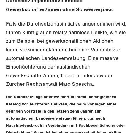
Durchsetzungsinitiative knebelt
Gewerkschaftsrechte
Gewerkschafter/innen ohne Schweizerpass
Arbeitssicherheit und Gesundheitsschutz
Falls die Durchsetzungsinitiative angenommen wird,
führen künftig auch relativ harmlose Delikte, wie sie
WIRTSCHAFT
zum Beispiel bei gewerkschaftlichen Aktionen
leicht vorkommen können, bei einer Vorstrafe zur
SOZIALPOLITIK
Finanzen und Steuerpolitik
automatischen Landesverweisung. Eine massive
Einschüchterung der ausländischen
CORONA-VIRUS
Geld und Währung
AHV
Gewerkschafter/innen, findet im Interview der
Zürcher Rechtsanwalt Marc Spescha.
SERVICE PUBLIC
Aussenwirtschaft
Berufliche Vorsorge
Die Durchsetzungsinitiative führt in ihrem umfangreichen
GLEICHSTELLUNG
Verteilung
Arbeitslosenversicherung
Verkehr
Katalog von leichteren Delikten, die beim Vorliegen einer
geringen Vorstrafe in den letzten zehn Jahren zur
BILDUNG & JUGEND
Überbrückungsleistung
Post
Gleichstellung von Frauen und Männern
automatischen Landesverweisung führen, u.a. auch
Hausfriedensbruch in Verbindung mit Sachbeschädigung oder
MIGRATION
Ergänzungsleistungen
Energie und Umwelt
Gleichstellung von LGBTI
Diebstahl auf. Wann ist bei einer gewerkschaftlichen Aktion