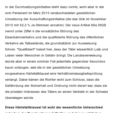
Wallis
In der Durchsetzungsinitiative steht dazu nichts, wohl aber in der
vom Parlament im März 2015 verabschiedeten gesetzlichen
Zug
Umsetzung der Ausschaffungsinitiative (die das Volk im November
2010 mit 52,3 % Ja-Stimmen annahm): Der neue Artikel 66a StGB
Zürich
nennt unter Ziffer k die vorsätzliche Störung des
Eisenbahnverkehrs und die qualifizierte Störung des öffentlichen
Verkehrs als Tatbestände, die grundsätzlich zur Ausweisung
führen. "Qualifiziert" heisst hier, dass der Täter wissentlich Leib und
Leben vieler Menschen in Gefahr bringt. Die Landesverweisung
würde aber in einem solchen Fall jedenfalls gegenüber Secondos
kaum vollzogen, weil die in der gesetzlichen Umsetzung
vorgesehene Härtefallklausel eine Verhältnismässigkeitsprüfung
verlangt. Dabei kämen die Richter wohl zum Schluss, dass die
Gefährdung der Sicherheit und Ordnung nicht derart war, dass sie
die privaten Interessen des Täters an einem Verbleib in der Schweiz
überwiegen würde.
Diese Härtefallklausel ist wohl der wesentliche Unterschied