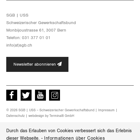
SGB | USS
Schwei­ze­ri­scher Ge­werk­schafts­bund
Mon­bi­joustras­se 61, 3007 Bern
Te­le­fon: 031 377 01 01
info(at)​sgb.​ch
Newsletter abonnieren
Facebook
Twitter
Youtube
instagram
© 2026 SGB | USS – Schweizerischer Gewerkschaftsbund |
Impressum
|
Datenschutz
| webdesign by
Terminal8 GmbH
Durch das Erlauben von Cookies verbessert sich das Erlebnis
dieser Webseite.
-
Informationen über Cookies