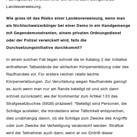
Der Europa-Blog
OFFENE STELLEN
Landesverweisung.
Jugendkommission
Beide Basel
Vernehmlassungen
Wie gross ist das Risiko einer Landesverweisung, wenn man
AGENDA
Migrationskommission
Bern
als Nichtschweizerbürger bei einer Demo in ein Handgemenge
Bücher/Broschüren
mit Gegendemonstranten, einem privaten Ordnungsdienst
Queer-Kommission
Freiburg
oder der Polizei verwickelt wird, falls die
Durchsetzungsinitiative durchkommt?
Rentner:innen-Kommission
Genf
In einem solchen Fall liegen schnell die im Katalog 2 der Initiative
Glarus
enthaltenen Tatbestände der einfachen Körperverletzung oder des
Raufhandels vor. Für erstere reichen relativ leichte
Graubünden
Körperverletzungen. Zur Verurteilung wegen Raufhandels genügt
es, auch wenn man nur am Rande beteiligt ist und sich dann
Jura
schnell zurückzieht, wie der Kommentar zum Artikel 133 des
Strafgesetzbuches (StGB) präzisiert: "Beteiligt sind Personen, die
Luzern
Schläge austeilen, die mindestens einer Tätlichkeit entsprechen,
dies unabhängig davon, ob die Schläge zum Zwecke des Angriffs
Neuenburg
oder zum Zwecke der Verteidigung verabreicht werden. Strafbar
wird der Teilnehmer auch dann, wenn er vor Eintritt dieser