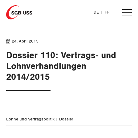
Home
DE
FR
AKTUELL
24. April 2015
Dossier 110: Vertrags- und
THEMEN
Lohnverhandlungen
2014/2015
ARBEIT
Löhne und Vertragspolitik
Flankierende Massnahmen und
Personenfreizügigkeit
Löhne und Vertragspolitik
Dossier
Arbeitsrechte