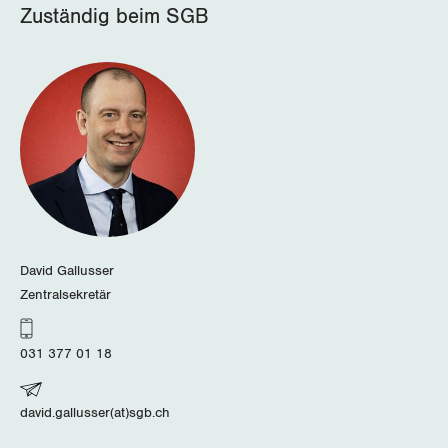
Der Europa-Blog
Zuständig beim SGB
OFFENE STELLEN
Jugendkommission
Beide Basel
Vernehmlassungen
AGENDA
Migrationskommission
Bern
Bücher/Broschüren
Queer-Kommission
Freiburg
Rentner:innen-Kommission
Genf
Glarus
Graubünden
David Gallusser
Zentralsekretär
Jura
031 377 01 18
Luzern
Neuenburg
david.gallusser(at)sgb.ch