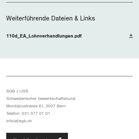
Nidwalden
Obwalden
Weiterführende Dateien & Links
Schaffhausen
110d_EA_Lohnverhandlungen.pdf
Schwyz
St. Gallen-Appenzell
Solothurn
Tessin
SGB | USS
Schwei­ze­ri­scher Ge­werk­schafts­bund
Thurgau
Mon­bi­joustras­se 61, 3007 Bern
Te­le­fon: 031 377 01 01
Uri
info(at)​sgb.​ch
Waadt