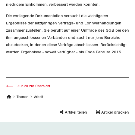
niedrigem Einkommen, verbessert werden konnten.
Invalidenversicherung
GEWERKSCHAFTSPOLITIK
Kommunikation und Medien
Die vorliegende Dokumentation versucht die wichtigsten
Ergebnisse der letztjährigen Vertrags- und Lohnverhandlungen
Unfallversicherung
International
SERVICE
zusammenzustellen. Sie beruht auf einer Umfrage des SGB bei den
Gesundheit
ihm angeschlossenen Verbänden und sucht nur jene Bereiche
Schweiz
abzudecken, in denen diese Verträge abschliessen. Berücksichtigt
DER SGB
GEWERKSCHAFTSMITGLIED WERDEN
wurden Ergebnisse - soweit verfügbar - bis Ende Februar 2015.
Landesstreik
LOHNRECHNER
Medien
WIR ÜBER UNS
WEITERBILDUNG
GREMIEN
Publikationen
Zurück zur Übersicht
NEWSLETTER
Themen
Arbeit
ZENTRALSEKRETARIAT
Vorstand
Blog
Artikel
BROSCHÜREN/BÜCHER
KANTONALE BÜNDE
Artikel teilen
Artikel drucken
Präsidialausschuss
Medienmitteilungen
Kontakt
Blog Daniel Lampart
Bestellformular
ANGESCHLOSSENE VERBÄNDE
Feministische Kommission
Aargau
Dossier