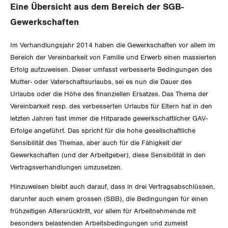
Eine Übersicht aus dem Bereich der SGB-
Gewerkschaftsrechte
Gewerkschaften
Arbeitssicherheit und Gesundheitsschutz
Im Verhandlungsjahr 2014 haben die Gewerkschaften vor allem im
Bereich der Vereinbarkeit von Familie und Erwerb einen massierten
WIRTSCHAFT
Erfolg aufzuweisen. Dieser umfasst verbesserte Bedingungen des
Mutter- oder Vaterschaftsurlaubs, sei es nun die Dauer des
Urlaubs oder die Höhe des finanziellen Ersatzes. Das Thema der
SOZIALPOLITIK
Finanzen und Steuerpolitik
Vereinbarkeit resp. des verbesserten Urlaubs für Eltern hat in den
letzten Jahren fast immer die Hitparade gewerkschaftlicher GAV-
CORONA-VIRUS
Geld und Währung
AHV
Erfolge angeführt. Das spricht für die hohe gesellschaftliche
Sensibilität des Themas, aber auch für die Fähigkeit der
SERVICE PUBLIC
Aussenwirtschaft
Berufliche Vorsorge
Gewerkschaften (und der Arbeitgeber), diese Sensibilität in den
Vertragsverhandlungen umzusetzen.
GLEICHSTELLUNG
Verteilung
Arbeitslosenversicherung
Verkehr
Hinzuweisen bleibt auch darauf, dass in drei Vertragsabschlüssen,
BILDUNG & JUGEND
Überbrückungsleistung
Post
darunter auch einem grossen (SBB), die Bedingungen für einen
Gleichstellung von Frauen und Männern
frühzeitigen Altersrücktritt, vor allem für Arbeitnehmende mit
MIGRATION
Ergänzungsleistungen
Energie und Umwelt
besonders belastenden Arbeitsbedingungen und zumeist
Gleichstellung von LGBTI