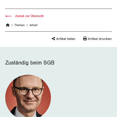
Nidwalden
Obwalden
Zurück zur Übersicht
Schaffhausen
Themen
Arbeit
Schwyz
Artikel teilen
Artikel drucken
St. Gallen-Appenzell
Solothurn
Zuständig beim SGB
Tessin
Thurgau
Uri
Waadt