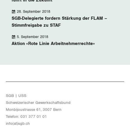
führt in die Zukunft
28. September 2018
SGB-Delegierte fordern Stärkung der FLAM –
Stimmfreigabe zu STAF
5. September 2018
Aktion «Rote Linie Arbeitnehmerrechte»
SGB | USS
Schwei­ze­ri­scher Ge­werk­schafts­bund
Mon­bi­joustras­se 61, 3007 Bern
Te­le­fon: 031 377 01 01
info(at)​sgb.​ch