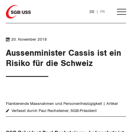
Home
DE
FR
AKTUELL
20. November 2018
Aussenminister Cassis ist ein
THEMEN
Risiko für die Schweiz
ARBEIT
Löhne und Vertragspolitik
Flankierende Massnahmen und Personenfreizügigkeit
Artikel
Flankierende Massnahmen und
Verfasst durch Paul Rechsteiner, SGB-Präsident
Personenfreizügigkeit
Arbeitsrechte