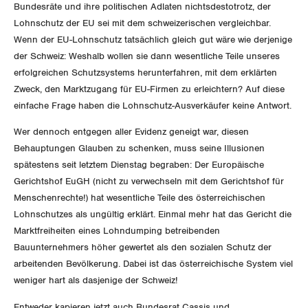
Bundesräte und ihre politischen Adlaten nichtsdestotrotz, der
Invalidenversicherung
GEWERKSCHAFTSPOLITIK
Lohnschutz der EU sei mit dem schweizerischen vergleichbar.
Kommunikation und Medien
Wenn der EU-Lohnschutz tatsächlich gleich gut wäre wie derjenige
Unfallversicherung
der Schweiz: Weshalb wollen sie dann wesentliche Teile unseres
International
SERVICE
erfolgreichen Schutzsystems herunterfahren, mit dem erklärten
Gesundheit
Zweck, den Marktzugang für EU-Firmen zu erleichtern? Auf diese
Schweiz
einfache Frage haben die Lohnschutz-Ausverkäufer keine Antwort.
DER SGB
GEWERKSCHAFTSMITGLIED WERDEN
Landesstreik
Wer dennoch entgegen aller Evidenz geneigt war, diesen
LOHNRECHNER
Behauptungen Glauben zu schenken, muss seine Illusionen
Medien
WIR ÜBER UNS
spätestens seit letztem Dienstag begraben: Der Europäische
WEITERBILDUNG
Gerichtshof EuGH (nicht zu verwechseln mit dem Gerichtshof für
GREMIEN
Publikationen
Menschenrechte!) hat wesentliche Teile des österreichischen
NEWSLETTER
Lohnschutzes als ungültig erklärt. Einmal mehr hat das Gericht die
ZENTRALSEKRETARIAT
Vorstand
Marktfreiheiten eines Lohndumping betreibenden
Blog
Artikel
BROSCHÜREN/BÜCHER
Bauunternehmers höher gewertet als den sozialen Schutz der
KANTONALE BÜNDE
Präsidialausschuss
arbeitenden Bevölkerung. Dabei ist das österreichische System viel
Medienmitteilungen
Kontakt
Blog Daniel Lampart
weniger hart als dasjenige der Schweiz!
Bestellformular
ANGESCHLOSSENE VERBÄNDE
Feministische Kommission
Aargau
Dossier
Entweder kapieren jetzt auch Bundesrat Cassis und