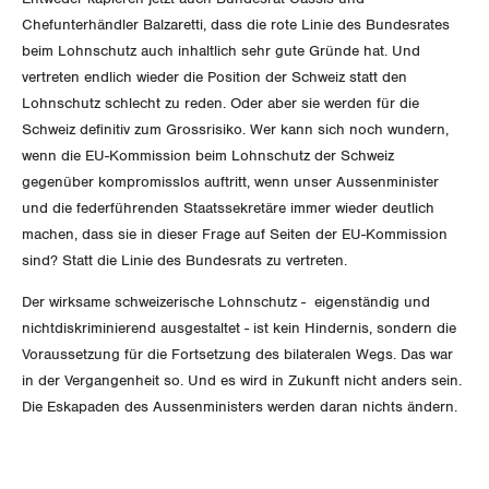
Der Europa-Blog
OFFENE STELLEN
Chefunterhändler Balzaretti, dass die rote Linie des Bundesrates
Jugendkommission
Beide Basel
Vernehmlassungen
beim Lohnschutz auch inhaltlich sehr gute Gründe hat. Und
AGENDA
vertreten endlich wieder die Position der Schweiz statt den
Migrationskommission
Bern
Bücher/Broschüren
Lohnschutz schlecht zu reden. Oder aber sie werden für die
Schweiz definitiv zum Grossrisiko. Wer kann sich noch wundern,
Queer-Kommission
Freiburg
wenn die EU-Kommission beim Lohnschutz der Schweiz
Rentner:innen-Kommission
gegenüber kompromisslos auftritt, wenn unser Aussenminister
Genf
und die federführenden Staatssekretäre immer wieder deutlich
machen, dass sie in dieser Frage auf Seiten der EU-Kommission
Glarus
sind? Statt die Linie des Bundesrats zu vertreten.
Graubünden
Der wirksame schweizerische Lohnschutz - eigenständig und
nichtdiskriminierend ausgestaltet - ist kein Hindernis, sondern die
Jura
Voraussetzung für die Fortsetzung des bilateralen Wegs. Das war
in der Vergangenheit so. Und es wird in Zukunft nicht anders sein.
Luzern
Die Eskapaden des Aussenministers werden daran nichts ändern.
Neuenburg