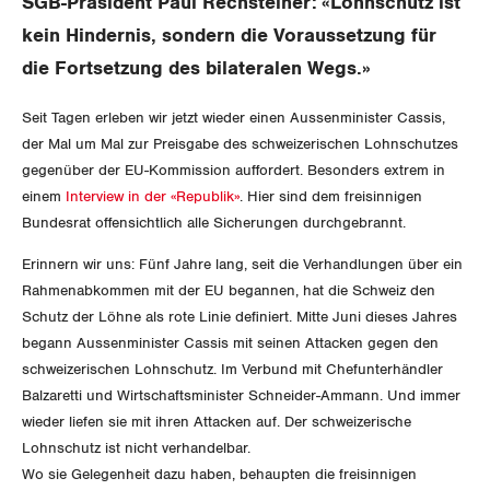
SGB-Präsident Paul Rechsteiner: «Lohnschutz ist
Gewerkschaftsrechte
kein Hindernis, sondern die Voraussetzung für
die Fortsetzung des bilateralen Wegs.»
Arbeitssicherheit und Gesundheitsschutz
Seit Tagen erleben wir jetzt wieder einen Aussenminister Cassis,
der Mal um Mal zur Preisgabe des schweizerischen Lohnschutzes
WIRTSCHAFT
gegenüber der EU-Kommission auffordert. Besonders extrem in
einem
Interview in der «Republik»
. Hier sind dem freisinnigen
SOZIALPOLITIK
Finanzen und Steuerpolitik
Bundesrat offensichtlich alle Sicherungen durchgebrannt.
CORONA-VIRUS
Erinnern wir uns: Fünf Jahre lang, seit die Verhandlungen über ein
Geld und Währung
AHV
Rahmenabkommen mit der EU begannen, hat die Schweiz den
SERVICE PUBLIC
Aussenwirtschaft
Schutz der Löhne als rote Linie definiert. Mitte Juni dieses Jahres
Berufliche Vorsorge
begann Aussenminister Cassis mit seinen Attacken gegen den
GLEICHSTELLUNG
Verteilung
schweizerischen Lohnschutz. Im Verbund mit Chefunterhändler
Arbeitslosenversicherung
Verkehr
Balzaretti und Wirtschaftsminister Schneider-Ammann. Und immer
BILDUNG & JUGEND
Überbrückungsleistung
wieder liefen sie mit ihren Attacken auf. Der schweizerische
Post
Gleichstellung von Frauen und Männern
Lohnschutz ist nicht verhandelbar.
MIGRATION
Ergänzungsleistungen
Wo sie Gelegenheit dazu haben, behaupten die freisinnigen
Energie und Umwelt
Gleichstellung von LGBTI