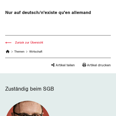
Aussenwirtschaft
Gewerkschaftsrechte
Nur auf deutsch/n'existe qu'en allemand
Verteilung
Arbeitssicherheit und Gesundheitsschutz
SOZIALPOLITIK
Zurück zur Übersicht
CORONA-VIRUS
AHV
Themen
Wirtschaft
SERVICE PUBLIC
Berufliche Vorsorge
Artikel teilen
Artikel drucken
GLEICHSTELLUNG
Arbeitslosenversicherung
Verkehr
BILDUNG & JUGEND
Überbrückungsleistung
Post
Gleichstellung von Frauen und Männern
Zuständig beim SGB
MIGRATION
Ergänzungsleistungen
Energie und Umwelt
Gleichstellung von LGBTI
Invalidenversicherung
GEWERKSCHAFTSPOLITIK
Kommunikation und Medien