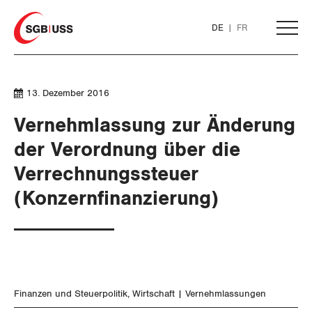
Home
DE
FR
AKTUELL
13. Dezember 2016
Vernehmlassung zur Änderung
THEMEN
der Verordnung über die
Verrechnungssteuer
ARBEIT
(Konzernfinanzierung)
WIRTSCHAFT
Löhne und Vertragspolitik
Flankierende Massnahmen und
Finanzen und Steuerpolitik
Personenfreizügigkeit
Geld und Währung
Finanzen und Steuerpolitik
Wirtschaft
Vernehmlassungen
Arbeitsrechte