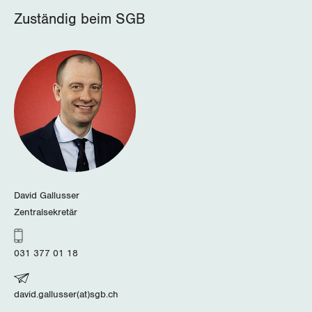
Zuständig beim SGB
Schaffhausen
Schwyz
St. Gallen-Appenzell
Solothurn
Tessin
Thurgau
David Gallusser
Zentralsekretär
Uri
Waadt
031 377 01 18
Wallis
david.gallusser(at)sgb.ch