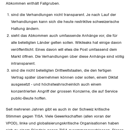
Unfallversicherung
Abkommen enthält Fallgruben.
International
SERVICE
sind die Verhandlungen nicht transparent. Je nach Lauf der
Gesundheit
Schweiz
Verhandlungen kann sich die heute restriktive schweizerische
DER SGB
GEWERKSCHAFTSMITGLIED WERDEN
Haltung ändern.
Landesstreik
sieht das Abkommen auch umfassende Anhänge vor, die für
LOHNRECHNER
alle beteiligten Länder gelten sollen. Wikileaks hat einige davon
Medien
WIR ÜBER UNS
veröffentlicht. Eines davon will etwa die Post umfassend dem
WEITERBILDUNG
Markt öffnen. Die Verhandlungen über diese Anhänge sind völlig
GREMIEN
Publikationen
intransparent.
NEWSLETTER
sind die nicht beteiligten Drittweltstaaten, die den fertigen
ZENTRALSEKRETARIAT
Vorstand
Vertrag später übernehmen können oder sollen, einem Diktat
Blog
Artikel
BROSCHÜREN/BÜCHER
ausgesetzt - und höchstwahrscheinlich auch einem
KANTONALE BÜNDE
Präsidialausschuss
konzentrierten Angriff der grossen Konzerne, die auf Service
Medienmitteilungen
Kontakt
Blog Daniel Lampart
public-Beute hoffen.
Bestellformular
ANGESCHLOSSENE VERBÄNDE
Feministische Kommission
Aargau
Dossier
Seit mehreren Jahren gibt es auch in der Schweiz kritische
Der Europa-Blog
OFFENE STELLEN
Stimmen gegen TISA. Viele Gewerkschaften (allen voran der
Jugendkommission
Beide Basel
Vernehmlassungen
VPOD), linke und globalisierungskritische Organisationen haben
AGENDA