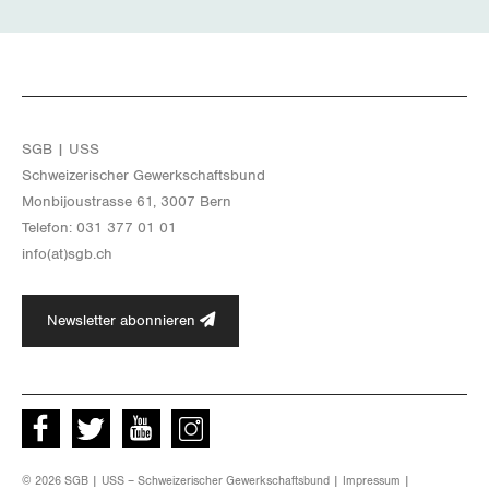
Zug
Zürich
SGB | USS
Schwei­ze­ri­scher Ge­werk­schafts­bund
Mon­bi­joustras­se 61, 3007 Bern
Te­le­fon: 031 377 01 01
info(at)​sgb.​ch
Newsletter abonnieren
Facebook
Twitter
Youtube
instagram
© 2026 SGB | USS – Schweizerischer Gewerkschaftsbund |
Impressum
|