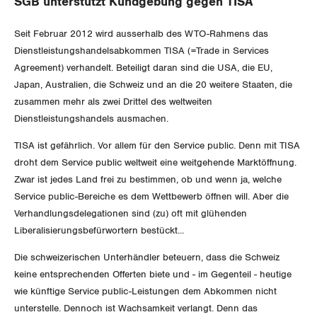
SGB unterstützt Kundgebung gegen TISA
Aussenwirtschaft
Gewerkschaftsrechte
Seit Februar 2012 wird ausserhalb des WTO-Rahmens das
Verteilung
Dienstleistungshandelsabkommen TISA (=Trade in Services
Arbeitssicherheit und Gesundheitsschutz
Agreement) verhandelt. Beteiligt daran sind die USA, die EU,
SOZIALPOLITIK
Japan, Australien, die Schweiz und an die 20 weitere Staaten, die
zusammen mehr als zwei Drittel des weltweiten
CORONA-VIRUS
Dienstleistungshandels ausmachen.
AHV
TISA ist gefährlich. Vor allem für den Service public. Denn mit TISA
SERVICE PUBLIC
Berufliche Vorsorge
droht dem Service public weltweit eine weitgehende Marktöffnung.
Zwar ist jedes Land frei zu bestimmen, ob und wenn ja, welche
GLEICHSTELLUNG
Arbeitslosenversicherung
Verkehr
Service public-Bereiche es dem Wettbewerb öffnen will. Aber die
Verhandlungsdelegationen sind (zu) oft mit glühenden
BILDUNG & JUGEND
Überbrückungsleistung
Post
Gleichstellung von Frauen und Männern
Liberalisierungsbefürwortern bestückt...
MIGRATION
Die schweizerischen Unterhändler beteuern, dass die Schweiz
Ergänzungsleistungen
Energie und Umwelt
Gleichstellung von LGBTI
keine entsprechenden Offerten biete und - im Gegenteil - heutige
Invalidenversicherung
GEWERKSCHAFTSPOLITIK
wie künftige Service public-Leistungen dem Abkommen nicht
Kommunikation und Medien
unterstelle. Dennoch ist Wachsamkeit verlangt. Denn das