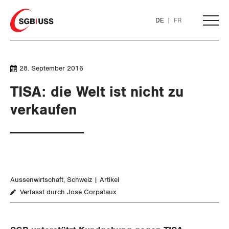
Home
DE
FR
AKTUELL
28. September 2016
TISA: die Welt ist nicht zu
THEMEN
verkaufen
ARBEIT
WIRTSCHAFT
Löhne und Vertragspolitik
Aussenwirtschaft
Schweiz
Artikel
Flankierende Massnahmen und
Finanzen und Steuerpolitik
Verfasst durch José Corpataux
Personenfreizügigkeit
Geld und Währung
Arbeitsrechte