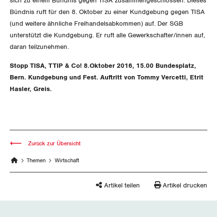
sich zu einem Bündnis gegen TISA zusammengeschlossen. Dieses
Migrationskommission
Bern
Bücher/Broschüren
Bündnis ruft für den 8. Oktober zu einer Kundgebung gegen TISA
(und weitere ähnliche Freihandelsabkommen) auf. Der SGB
Queer-Kommission
Freiburg
unterstützt die Kundgebung. Er ruft alle Gewerkschafter/innen auf,
daran teilzunehmen.
Rentner:innen-Kommission
Genf
Stopp TISA, TTIP & Co! 8.Oktober 2016, 15.00 Bundesplatz,
Glarus
Bern. Kundgebung und Fest. Auftritt von Tommy Vercetti, Etrit
Hasler, Greis.
Graubünden
Jura
Luzern
Zurück zur Übersicht
Themen
Wirtschaft
Neuenburg
Artikel teilen
Artikel drucken
Nidwalden
Obwalden