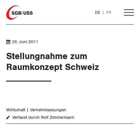
Home
DE
FR
AKTUELL
29. Juni 2011
Stellungnahme zum
THEMEN
Raumkonzept Schweiz
ARBEIT
WIRTSCHAFT
Löhne und Vertragspolitik
Wirtschaft
Vernehmlassungen
Flankierende Massnahmen und
Finanzen und Steuerpolitik
Verfasst durch Rolf Zimmermann
Personenfreizügigkeit
Geld und Währung
Arbeitsrechte