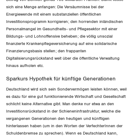
Migrationskommission
Bern
Bücher/Broschüren
sich eine Menge anfangen: Die Versäumnisse bei der
Energiewende mit einem substanziellen öffentlichen
Queer-Kommission
Freiburg
Investitionsprogramm korrigieren; den horrenden inländischen
Personalmangel im Gesundheits- und Pflegesektor mit einer
Rentner:innen-Kommission
Genf
Bildungs- und Lohnoffensive beheben; die völlig unsozial
finanzierte Krankenpflegeversicherung auf eine solidarische
Glarus
Finanzierungsbasis stellen; den frappanten
Digitalisierungsrückstand weit über die öffentliche Verwaltung
Graubünden
hinaus aufholen etc.
Jura
Sparkurs Hypothek für künftige Generationen
Luzern
Deutschland wird sich sein Sondervermögen leisten können, weil
es dazu für eine gut funktionierende Wirtschaft und Gesellschaft
Neuenburg
schlicht keine Alternative gibt. Man denke nur etwa an den
Investitionsrückstand in der Schieneninfrastruktur, welche die
Nidwalden
vergangenen Generationen den heutigen und künftigen
hinterlassen haben (um in den Worten der VerfechterInnen der
Obwalden
Schuldenbremse zu sprechen). Wenn es Deutschland kann,