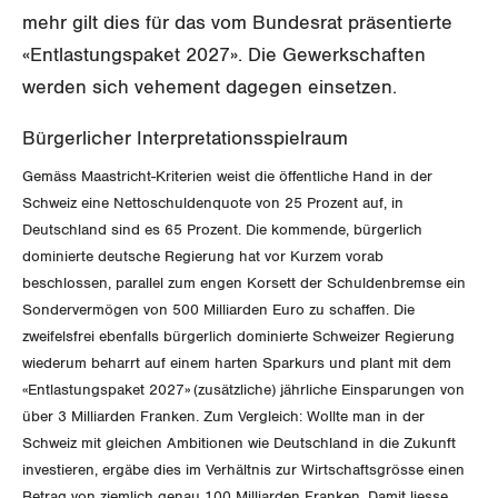
Unfallversicherung
mehr gilt dies für das vom Bundesrat präsentierte
International
SERVICE
«Entlastungspaket 2027». Die Gewerkschaften
Gesundheit
Schweiz
werden sich vehement dagegen einsetzen.
DER SGB
GEWERKSCHAFTSMITGLIED WERDEN
Landesstreik
Bürgerlicher Interpretationsspielraum
LOHNRECHNER
Medien
WIR ÜBER UNS
Gemäss Maastricht-Kriterien weist die öffentliche Hand in der
Schweiz eine Nettoschuldenquote von 25 Prozent auf, in
WEITERBILDUNG
GREMIEN
Deutschland sind es 65 Prozent. Die kommende, bürgerlich
Publikationen
dominierte deutsche Regierung hat vor Kurzem vorab
NEWSLETTER
beschlossen, parallel zum engen Korsett der Schuldenbremse ein
ZENTRALSEKRETARIAT
Vorstand
Blog
Artikel
Sondervermögen von 500 Milliarden Euro zu schaffen. Die
BROSCHÜREN/BÜCHER
zweifelsfrei ebenfalls bürgerlich dominierte Schweizer Regierung
KANTONALE BÜNDE
Präsidialausschuss
Medienmitteilungen
wiederum beharrt auf einem harten Sparkurs und plant mit dem
Kontakt
Blog Daniel Lampart
Bestellformular
«Entlastungspaket 2027» (zusätzliche) jährliche Einsparungen von
ANGESCHLOSSENE VERBÄNDE
Feministische Kommission
Aargau
Dossier
über 3 Milliarden Franken. Zum Vergleich: Wollte man in der
Der Europa-Blog
Schweiz mit gleichen Ambitionen wie Deutschland in die Zukunft
OFFENE STELLEN
Jugendkommission
Beide Basel
Vernehmlassungen
investieren, ergäbe dies im Verhältnis zur Wirtschaftsgrösse einen
Betrag von ziemlich genau 100 Milliarden Franken. Damit liesse
AGENDA