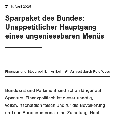
Aussenwirtschaft
Gewerkschaftsrechte
8. April 2025
Verteilung
Sparpaket des Bundes:
Arbeitssicherheit und Gesundheitsschutz
Unappetitlicher Hauptgang
SOZIALPOLITIK
eines ungeniessbaren Menüs
CORONA-VIRUS
AHV
SERVICE PUBLIC
Berufliche Vorsorge
GLEICHSTELLUNG
Arbeitslosenversicherung
Verkehr
Finanzen und Steuerpolitik
Artikel
Verfasst durch Reto Wyss
BILDUNG & JUGEND
Überbrückungsleistung
Post
Gleichstellung von Frauen und Männern
Bundesrat und Parlament sind schon länger auf
MIGRATION
Ergänzungsleistungen
Energie und Umwelt
Gleichstellung von LGBTI
Sparkurs. Finanzpolitisch ist dieser unnötig,
volkswirtschaftlich falsch und für die Bevölkerung
Invalidenversicherung
GEWERKSCHAFTSPOLITIK
Kommunikation und Medien
und das Bundespersonal eine Zumutung. Noch