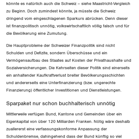
könnte es natürlich auch die Schweiz – siehe Maastricht-Vergleich
Schaffhausen
zu Beginn. Doch zumindest könnte, ja müsste die Schweiz
dringend vom eingeschlagenen Sparkurs abrücken. Denn dieser
Schwyz
ist finanzpolitisch unnötig, volkswirtschaftlich völlig falsch und für
die Bevölkerung eine Zumutung.
St. Gallen-Appenzell
Die Hauptprobleme der Schweizer Finanzpolitik sind nicht
Solothurn
Schulden und Defizite, sondern Überschüsse und ein
Vermögensaufbau des Staates auf Kosten der Privathaushalte und
Tessin
Sozialversicherungen. Die Kehrseiten dieser Politik sind einerseits
ein anhaltender Kaufkraftverlust breiter Bevölkerungsschichten
Thurgau
und andererseits eine Unterfinanzierung (bzw. ungerechte
Finanzierung) öffentlicher Investitionen und Dienstleistungen.
Uri
Sparpaket nur schon buchhalterisch unnötig
Waadt
Mittlerweile verfügen Bund, Kantone und Gemeinden über ein
Eigenkapital von über 120 Milliarden Franken. Nötig wäre deshalb
Wallis
zuallererst eine verfassungskonforme Anpassung der
Schuldenbremse, dahingehend dass der Bund künftig so viel