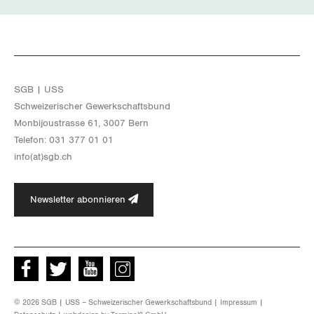
SGB | USS
Schwei­ze­ri­scher Ge­werk­schafts­bund
Mon­bi­joustras­se 61, 3007 Bern
Te­le­fon: 031 377 01 01
info(at)​sgb.​ch
Newsletter abonnieren
Facebook
Twitter
Youtube
instagram
© 2026 SGB | USS – Schweizerischer Gewerkschaftsbund |
Impressum
|