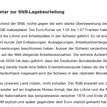
ar zur SNB-Lagebeurteilung
scheid der SNB, nichts gegen die sehr starke Überbewertung de
 SGB inakzeptabel. Die Euro-Kurse um 1.05 bis 1.07 Franken ha
f die Löhne und Arbeitsplätze in der Schweiz geführt. Es ist er
ert kurzer Zeit Entlassungen, Auslagerungen, Arbeitszeitverläng
senkungen beschlossen haben. Ausser der Schweiz verzeichnet
d auf der Welt steigende Arbeitslosenzahlen. Die extreme Aufwer
nde 2009 hat dazu geführt, dass die Deutschen Bundesländer B
rg bereits heute eine tiefere Erwerbslosenquote haben als die
Deutschland insgesamt wird die Schweiz in den nächsten Monat
s unserem Land nützen, nicht schaden. Der SGB erwartet von 
wieder auf ein tragbares Niveau bringt, das die Löhne und die A
 die Nationalbank das beispielsweise zwischen 1978 und Ende 
M explizit und später gegenüber dem Euro implizit gemacht hat