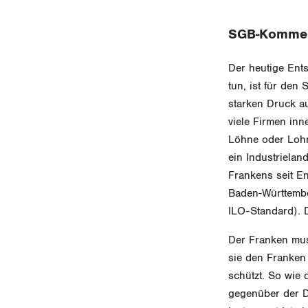
SGB-Komment
Der heutige Ent
tun, ist für den
starken Druck au
viele Firmen inn
Löhne oder Lohn
ein Industrielan
Frankens seit E
Baden-Württembe
ILO-Standard). 
Der Franken mus
sie den Franken 
schützt. So wie
gegenüber der D