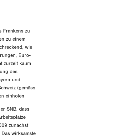
s Frankens zu
ben zu einem
schreckend, wie
erungen, Euro-
 zurzeit kaum
tung des
ayern und
 Schweiz (gemäss
en einholen.
der SNB, dass
rbeitsplätze
2009 zunächst
. Das wirksamste