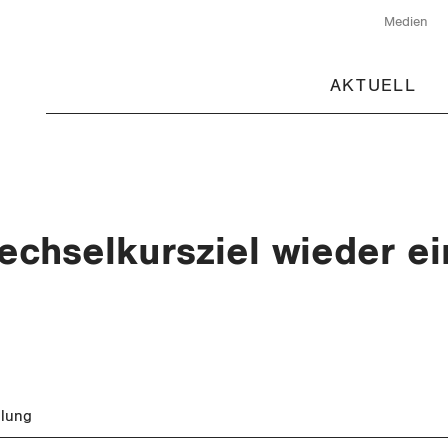
Medien
AKTUELL
chselkursziel wieder ei
ilung