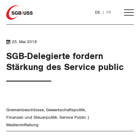
Home
DE
FR
AKTUELL
25. Mai 2018
SGB-Delegierte fordern
THEMEN
Stärkung des Service public
ARBEIT
WIRTSCHAFT
Löhne und Vertragspolitik
Gremienbeschlüsse
Gewerkschaftspolitik
Flankierende Massnahmen und
Finanzen und Steuerpolitik
Finanzen und Steuerpolitik
Service Public
Personenfreizügigkeit
Medienmitteilung
Geld und Währung
Arbeitsrechte