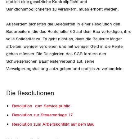
endlich eine gesetzliche Kontrollpflicht und
Sanktionsmöglichkeiten zu verankern, muss erhöht werden.
Schaffhausen
Schwyz
Ausserdem sicherten die Delegierten in einer Resolution den
Bauarbeitern, die das Rentenalter 60 auf dem Bau verteidigen, ihre
St. Gallen-Appenzell
volle Solidarität zu. Es geht nicht an, dass die Bauleute länger
arbeiten, weniger verdienen und mit weniger Geld in die Rente
Solothurn
gehen müssen. Die Delegierten des SGB fordern den
Schweizerischen Baumeisterverband auf, seine
Tessin
Verweigerungshaltung aufzugeben und endlich zu verhandeln.
Thurgau
Die Resolutionen
Uri
Resolution zum Service public
Waadt
Resolution zur Steuervorlage 17
Resolution zum Arbeitskonflikt auf dem Bau
Wallis