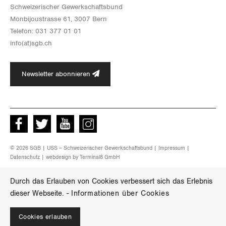
Schwei­ze­ri­scher Ge­werk­schafts­bund
Mon­bi­joustras­se 61, 3007 Bern
Te­le­fon: 031 377 01 01
info(at)​sgb.​ch
Newsletter abonnieren
Facebook
Twitter
Youtube
instagram
© 2026 SGB | USS – Schweizerischer Gewerkschaftsbund |
Impressum
|
Datenschutz
| webdesign by
Terminal8 GmbH
Durch das Erlauben von Cookies verbessert sich das Erlebnis
dieser Webseite.
-
Informationen über Cookies
Cookies erlauben