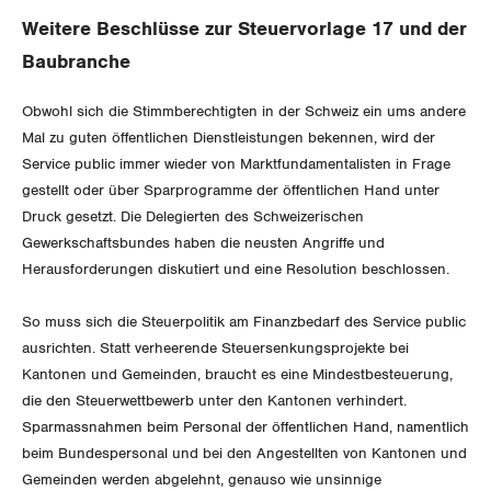
Aussenwirtschaft
Gewerkschaftsrechte
Weitere Beschlüsse zur Steuervorlage 17 und der
Verteilung
Baubranche
Arbeitssicherheit und Gesundheitsschutz
Obwohl sich die Stimmberechtigten in der Schweiz ein ums andere
SOZIALPOLITIK
Mal zu guten öffentlichen Dienstleistungen bekennen, wird der
Service public immer wieder von Marktfundamentalisten in Frage
CORONA-VIRUS
gestellt oder über Sparprogramme der öffentlichen Hand unter
AHV
Druck gesetzt. Die Delegierten des Schweizerischen
SERVICE PUBLIC
Gewerkschaftsbundes haben die neusten Angriffe und
Berufliche Vorsorge
Herausforderungen diskutiert und eine Resolution beschlossen.
GLEICHSTELLUNG
Arbeitslosenversicherung
Verkehr
So muss sich die Steuerpolitik am Finanzbedarf des Service public
BILDUNG & JUGEND
ausrichten. Statt verheerende Steuersenkungsprojekte bei
Überbrückungsleistung
Post
Gleichstellung von Frauen und Männern
Kantonen und Gemeinden, braucht es eine Mindestbesteuerung,
MIGRATION
Ergänzungsleistungen
die den Steuerwettbewerb unter den Kantonen verhindert.
Energie und Umwelt
Gleichstellung von LGBTI
Sparmassnahmen beim Personal der öffentlichen Hand, namentlich
Invalidenversicherung
GEWERKSCHAFTSPOLITIK
beim Bundespersonal und bei den Angestellten von Kantonen und
Kommunikation und Medien
Gemeinden werden abgelehnt, genauso wie unsinnige