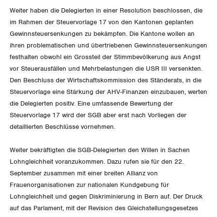
Migrationskommission
Bern
Bücher/Broschüren
Weiter haben die Delegierten in einer Resolution beschlossen, die
im Rahmen der Steuervorlage 17 von den Kantonen geplanten
Queer-Kommission
Freiburg
Gewinnsteuersenkungen zu bekämpfen. Die Kantone wollen an
ihren problematischen und übertriebenen Gewinnsteuersenkungen
Rentner:innen-Kommission
Genf
festhalten obwohl ein Grossteil der Stimmbevölkerung aus Angst
vor Steuerausfällen und Mehrbelastungen die USR III versenkten.
Glarus
Den Beschluss der Wirtschaftskommission des Ständerats, in die
Steuervorlage eine Stärkung der AHV-Finanzen einzubauen, werten
Graubünden
die Delegierten positiv. Eine umfassende Bewertung der
Steuervorlage 17 wird der SGB aber erst nach Vorliegen der
Jura
detaillierten Beschlüsse vornehmen.
Luzern
Weiter bekräftigten die SGB-Delegierten den Willen in Sachen
Lohngleichheit voranzukommen. Dazu rufen sie für den 22.
Neuenburg
September zusammen mit einer breiten Allianz von
Frauenorganisationen zur nationalen Kundgebung für
Nidwalden
Lohngleichheit und gegen Diskriminierung in Bern auf. Der Druck
auf das Parlament, mit der Revision des Gleichstellungsgesetzes
Obwalden