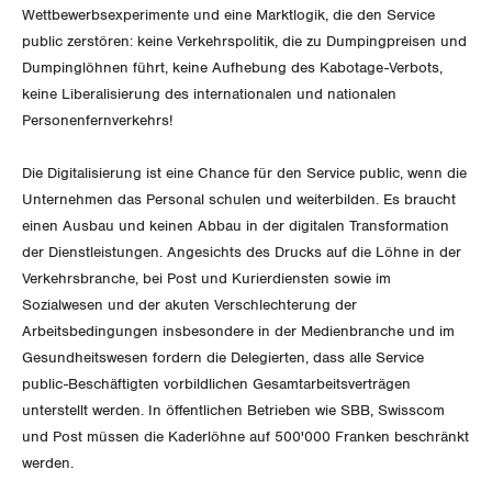
Unfallversicherung
Wettbewerbsexperimente und eine Marktlogik, die den Service
International
SERVICE
public zerstören: keine Verkehrspolitik, die zu Dumpingpreisen und
Gesundheit
Dumpinglöhnen führt, keine Aufhebung des Kabotage-Verbots,
Schweiz
keine Liberalisierung des internationalen und nationalen
DER SGB
GEWERKSCHAFTSMITGLIED WERDEN
Personenfernverkehrs!
Landesstreik
LOHNRECHNER
Medien
WIR ÜBER UNS
Die Digitalisierung ist eine Chance für den Service public, wenn die
Unternehmen das Personal schulen und weiterbilden. Es braucht
WEITERBILDUNG
einen Ausbau und keinen Abbau in der digitalen Transformation
GREMIEN
Publikationen
der Dienstleistungen. Angesichts des Drucks auf die Löhne in der
NEWSLETTER
Verkehrsbranche, bei Post und Kurierdiensten sowie im
ZENTRALSEKRETARIAT
Vorstand
Blog
Artikel
Sozialwesen und der akuten Verschlechterung der
BROSCHÜREN/BÜCHER
Arbeitsbedingungen insbesondere in der Medienbranche und im
KANTONALE BÜNDE
Präsidialausschuss
Medienmitteilungen
Gesundheitswesen fordern die Delegierten, dass alle Service
Kontakt
Blog Daniel Lampart
Bestellformular
public-Beschäftigten vorbildlichen Gesamtarbeitsverträgen
ANGESCHLOSSENE VERBÄNDE
Feministische Kommission
Aargau
Dossier
unterstellt werden. In öffentlichen Betrieben wie SBB, Swisscom
Der Europa-Blog
und Post müssen die Kaderlöhne auf 500'000 Franken beschränkt
OFFENE STELLEN
Jugendkommission
Beide Basel
Vernehmlassungen
werden.
AGENDA