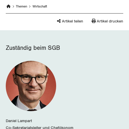
Migrationskommission
Bern
Bücher/Broschüren
Themen
Wirtschaft
Queer-Kommission
Freiburg
Artikel teilen
Artikel drucken
Rentner:innen-Kommission
Genf
Glarus
Zuständig beim SGB
Graubünden
Jura
Luzern
Neuenburg
Nidwalden
Daniel Lampart
Obwalden
Co-Sekretariatsleiter und Chefökonom