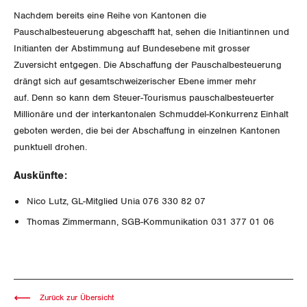
Unfallversicherung
International
Nachdem bereits eine Reihe von Kantonen die
SERVICE
Pauschalbesteuerung abgeschafft hat, sehen die Initiantinnen und
Gesundheit
Schweiz
Initianten der Abstimmung auf Bundesebene mit grosser
DER SGB
Zuversicht entgegen. Die Abschaffung der Pauschalbesteuerung
GEWERKSCHAFTSMITGLIED WERDEN
Landesstreik
drängt sich auf gesamtschweizerischer Ebene immer mehr
auf. Denn so kann dem Steuer-Tourismus pauschalbesteuerter
LOHNRECHNER
Medien
WIR ÜBER UNS
Millionäre und der interkantonalen Schmuddel-Konkurrenz Einhalt
geboten werden, die bei der Abschaffung in einzelnen Kantonen
WEITERBILDUNG
GREMIEN
Publikationen
punktuell drohen.
NEWSLETTER
ZENTRALSEKRETARIAT
Auskünfte:
Vorstand
Blog
Artikel
BROSCHÜREN/BÜCHER
Nico Lutz, GL-Mitglied Unia 076 330 82 07
KANTONALE BÜNDE
Präsidialausschuss
Thomas Zimmermann, SGB-Kommunikation 031 377 01 06
Medienmitteilungen
Kontakt
Blog Daniel Lampart
Bestellformular
ANGESCHLOSSENE VERBÄNDE
Feministische Kommission
Aargau
Dossier
Der Europa-Blog
OFFENE STELLEN
Jugendkommission
Beide Basel
Vernehmlassungen
Zurück zur Übersicht
AGENDA