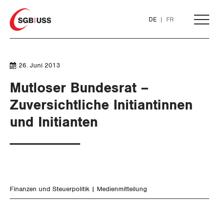
Home
DE
FR
AKTUELL
26. Juni 2013
Mutloser Bundesrat –
THEMEN
Zuversichtliche Initiantinnen
und Initianten
ARBEIT
WIRTSCHAFT
Löhne und Vertragspolitik
Flankierende Massnahmen und
Finanzen und Steuerpolitik
Personenfreizügigkeit
Finanzen und Steuerpolitik
Medienmitteilung
Geld und Währung
Arbeitsrechte