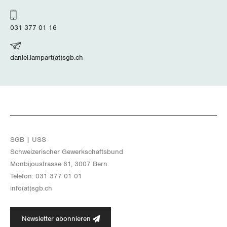
Schaffhausen
031 377 01 16
Schwyz
daniel.lampart(at)sgb.ch
St. Gallen-Appenzell
Solothurn
Tessin
Thurgau
SGB | USS
Schwei­ze­ri­scher Ge­werk­schafts­bund
Uri
Mon­bi­joustras­se 61, 3007 Bern
Te­le­fon: 031 377 01 01
Waadt
info(at)​sgb.​ch
Wallis
Newsletter abonnieren