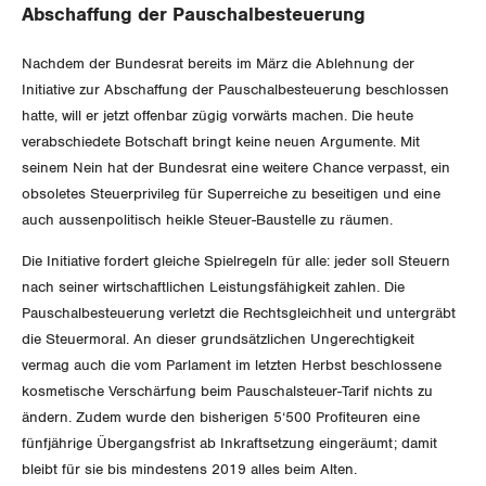
Aussenwirtschaft
Abschaffung der Pauschalbesteuerung
Gewerkschaftsrechte
Verteilung
Nachdem der Bundesrat bereits im März die Ablehnung der
Arbeitssicherheit und Gesundheitsschutz
Initiative zur Abschaffung der Pauschalbesteuerung beschlossen
hatte, will er jetzt offenbar zügig vorwärts machen. Die heute
SOZIALPOLITIK
verabschiedete Botschaft bringt keine neuen Argumente. Mit
seinem Nein hat der Bundesrat eine weitere Chance verpasst, ein
CORONA-VIRUS
AHV
obsoletes Steuerprivileg für Superreiche zu beseitigen und eine
auch aussenpolitisch heikle Steuer-Baustelle zu räumen.
SERVICE PUBLIC
Berufliche Vorsorge
Die Initiative fordert gleiche Spielregeln für alle: jeder soll Steuern
nach seiner wirtschaftlichen Leistungsfähigkeit zahlen. Die
GLEICHSTELLUNG
Arbeitslosenversicherung
Verkehr
Pauschalbesteuerung verletzt die Rechtsgleichheit und untergräbt
die Steuermoral. An dieser grundsätzlichen Ungerechtigkeit
BILDUNG & JUGEND
Überbrückungsleistung
Post
Gleichstellung von Frauen und Männern
vermag auch die vom Parlament im letzten Herbst beschlossene
kosmetische Verschärfung beim Pauschalsteuer-Tarif nichts zu
MIGRATION
Ergänzungsleistungen
Energie und Umwelt
Gleichstellung von LGBTI
ändern. Zudem wurde den bisherigen 5‘500 Profiteuren eine
fünfjährige Übergangsfrist ab Inkraftsetzung eingeräumt; damit
Invalidenversicherung
GEWERKSCHAFTSPOLITIK
Kommunikation und Medien
bleibt für sie bis mindestens 2019 alles beim Alten.