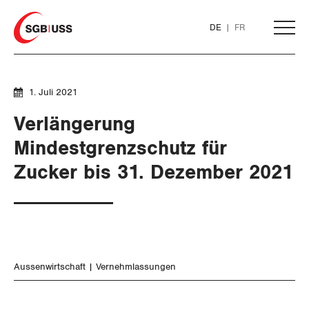
Home
DE
FR
AKTUELL
1. Juli 2021
Verlängerung
THEMEN
Mindestgrenzschutz für
Zucker bis 31. Dezember 2021
ARBEIT
WIRTSCHAFT
Löhne und Vertragspolitik
Flankierende Massnahmen und
Finanzen und Steuerpolitik
Personenfreizügigkeit
Aussenwirtschaft
Vernehmlassungen
Geld und Währung
Arbeitsrechte