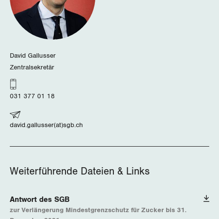
Unfallversicherung
International
SERVICE
Gesundheit
Schweiz
DER SGB
GEWERKSCHAFTSMITGLIED WERDEN
David Gallusser
Landesstreik
Zentralsekretär
LOHNRECHNER
Medien
WIR ÜBER UNS
WEITERBILDUNG
031 377 01 18
GREMIEN
Publikationen
NEWSLETTER
ZENTRALSEKRETARIAT
david.gallusser(at)sgb.ch
Vorstand
Blog
Artikel
BROSCHÜREN/BÜCHER
KANTONALE BÜNDE
Präsidialausschuss
Medienmitteilungen
Kontakt
Blog Daniel Lampart
Bestellformular
Weiterführende Dateien & Links
ANGESCHLOSSENE VERBÄNDE
Feministische Kommission
Aargau
Dossier
Der Europa-Blog
OFFENE STELLEN
Jugendkommission
Antwort des SGB
Beide Basel
Vernehmlassungen
zur Verlängerung Mindestgrenzschutz für Zucker bis 31.
AGENDA