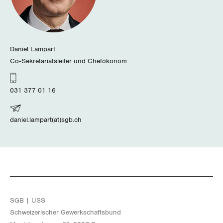
Schaffhausen
Schwyz
Daniel Lampart
Co-Sekretariatsleiter und Chefökonom
St. Gallen-Appenzell
Solothurn
031 377 01 16
Tessin
daniel.lampart(at)sgb.ch
Thurgau
Uri
Waadt
SGB | USS
Wallis
Schwei­ze­ri­scher Ge­werk­schafts­bund