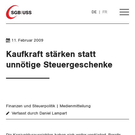
Home
DE
FR
AKTUELL
11. Februar 2009
Kaufkraft stärken statt
THEMEN
unnötige Steuergeschenke
ARBEIT
WIRTSCHAFT
Löhne und Vertragspolitik
Finanzen und Steuerpolitik
Medienmitteilung
Flankierende Massnahmen und
Finanzen und Steuerpolitik
Verfasst durch Daniel Lampart
Personenfreizügigkeit
Geld und Währung
Arbeitsrechte
Die Konjunkturaussichten haben sich weiter verdüstert. Bereits