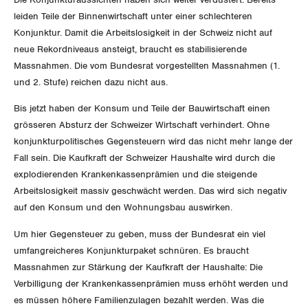
Aussenwirtschaft
leiden Teile der Binnenwirtschaft unter einer schlechteren
Gewerkschaftsrechte
Konjunktur. Damit die Arbeitslosigkeit in der Schweiz nicht auf
Verteilung
neue Rekordniveaus ansteigt, braucht es stabilisierende
Arbeitssicherheit und Gesundheitsschutz
Massnahmen. Die vom Bundesrat vorgestellten Massnahmen (1.
SOZIALPOLITIK
und 2. Stufe) reichen dazu nicht aus.
Bis jetzt haben der Konsum und Teile der Bauwirtschaft einen
CORONA-VIRUS
AHV
grösseren Absturz der Schweizer Wirtschaft verhindert. Ohne
konjunkturpolitisches Gegensteuern wird das nicht mehr lange der
SERVICE PUBLIC
Berufliche Vorsorge
Fall sein. Die Kaufkraft der Schweizer Haushalte wird durch die
explodierenden Krankenkassenprämien und die steigende
GLEICHSTELLUNG
Arbeitslosenversicherung
Verkehr
Arbeitslosigkeit massiv geschwächt werden. Das wird sich negativ
auf den Konsum und den Wohnungsbau auswirken.
BILDUNG & JUGEND
Überbrückungsleistung
Post
Gleichstellung von Frauen und Männern
Um hier Gegensteuer zu geben, muss der Bundesrat ein viel
MIGRATION
Ergänzungsleistungen
umfangreicheres Konjunkturpaket schnüren. Es braucht
Energie und Umwelt
Gleichstellung von LGBTI
Massnahmen zur Stärkung der Kaufkraft der Haushalte: Die
Invalidenversicherung
GEWERKSCHAFTSPOLITIK
Verbilligung der Krankenkassenprämien muss erhöht werden und
Kommunikation und Medien
es müssen höhere Familienzulagen bezahlt werden. Was die