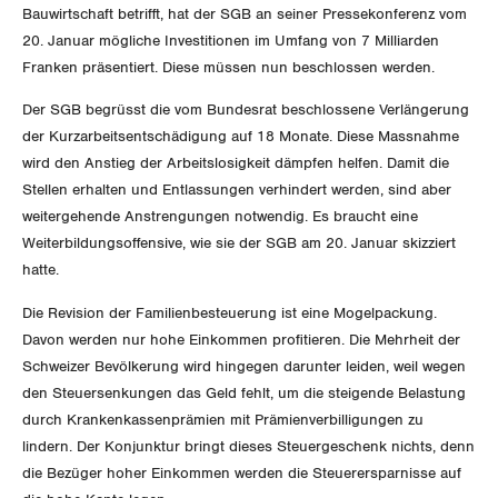
Unfallversicherung
Bauwirtschaft betrifft, hat der SGB an seiner Pressekonferenz vom
International
SERVICE
20. Januar mögliche Investitionen im Umfang von 7 Milliarden
Gesundheit
Franken präsentiert. Diese müssen nun beschlossen werden.
Schweiz
DER SGB
GEWERKSCHAFTSMITGLIED WERDEN
Der SGB begrüsst die vom Bundesrat beschlossene Verlängerung
Landesstreik
der Kurzarbeitsentschädigung auf 18 Monate. Diese Massnahme
LOHNRECHNER
wird den Anstieg der Arbeitslosigkeit dämpfen helfen. Damit die
Medien
WIR ÜBER UNS
Stellen erhalten und Entlassungen verhindert werden, sind aber
WEITERBILDUNG
weitergehende Anstrengungen notwendig. Es braucht eine
GREMIEN
Publikationen
Weiterbildungsoffensive, wie sie der SGB am 20. Januar skizziert
NEWSLETTER
hatte.
ZENTRALSEKRETARIAT
Vorstand
Blog
Artikel
Die Revision der Familienbesteuerung ist eine Mogelpackung.
BROSCHÜREN/BÜCHER
KANTONALE BÜNDE
Davon werden nur hohe Einkommen profitieren. Die Mehrheit der
Präsidialausschuss
Medienmitteilungen
Kontakt
Schweizer Bevölkerung wird hingegen darunter leiden, weil wegen
Blog Daniel Lampart
Bestellformular
ANGESCHLOSSENE VERBÄNDE
den Steuersenkungen das Geld fehlt, um die steigende Belastung
Feministische Kommission
Aargau
Dossier
durch Krankenkassenprämien mit Prämienverbilligungen zu
Der Europa-Blog
OFFENE STELLEN
lindern. Der Konjunktur bringt dieses Steuergeschenk nichts, denn
Jugendkommission
Beide Basel
Vernehmlassungen
die Bezüger hoher Einkommen werden die Steuerersparnisse auf
AGENDA