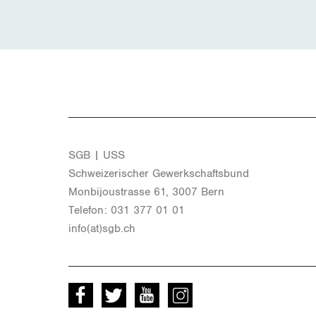
SGB | USS
Schwei­ze­ri­scher Ge­werk­schafts­bund
Mon­bi­joustras­se 61, 3007 Bern
Te­le­fon: 031 377 01 01
info(at)​sgb.​ch
Facebook
Twitter
Youtube
instagram