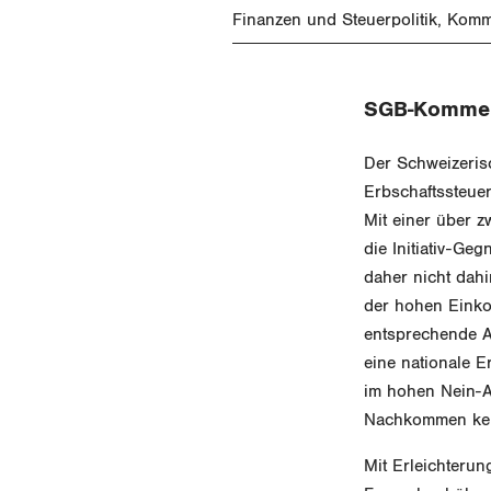
Finanzen und Steuerpolitik
Komm
SGB-Kommen
Der Schweizeris
Erbschaftssteuer
Mit einer über 
die Initiativ-Ge
daher nicht dahi
der hohen Eink
entsprechende An
eine nationale E
im hohen Nein-An
Nachkommen kenn
Mit Erleichteru