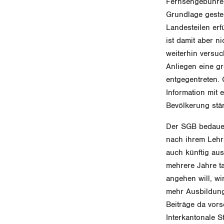
Fernsehgebühren
Grundlage gestel
Landesteilen er
ist damit aber n
weiterhin versuc
Anliegen eine g
entgegentreten. 
Information mit
Bevölkerung stä
Der SGB bedauert
nach ihrem Lehra
auch künftig au
mehrere Jahre ta
angehen will, w
mehr Ausbildungs
Beiträge da vors
Interkantonale S