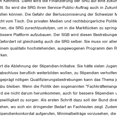
 Kenntnis. Damit wird die Finanzierung der SRG auf eine zukun
lt. So wird die SRG ihren Service-Public-Auftrag auch in Zukunft
füllen können. Die Gefahr der Berlusconisierung der Schweizer 
icht vom Tisch. Die privaten Medien und rechtsbürgerliche Politi
hen, die SRG zurechtzustutzen, um in die Marktlücken zu spring
rössere Plattform aufzubauen. Der SGB wird diesen Bestrebunge
Gefordert ist gleichzeitig auch die SRG selber. Sie muss vor all
 einem qualitativ hochstehenden, ausgewogenen Programm den Rü
rken.
 die Ablehnung der Stipendien-Initiative. Sie hätte vielen Jugen
bschluss beruflich weiterbilden wollen, zu Stipendien verholfen
sgeprägt nötigen Qualifizierungsbestrebungen kann das Thema j
bu bleiben. Wenn die Politik den sogenannten "Fachkräftemangel
ird sie nicht darum herumkommen, auch für bessere Stipendien u
willigkeit zu sorgen. Als ersten Schritt dazu soll der Bund dire
ehen, wo sich ein dringender Bedarf an Fachleuten zeigt. Zudem
tipendienkonkordat aufgerufen, Minimalbeiträge vorzusehen, die