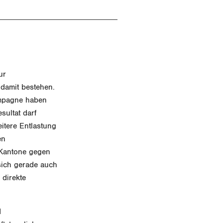
ur
 damit bestehen.
ampagne haben
sultat darf
itere Entlastung
en
 Kantone gegen
 sich gerade auch
 direkte
d