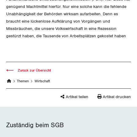
Migrationskommission
Bern
Bücher/Broschüren
genügend Machtmittel hierfür. Nur eine solche kann die fehlende
Unabhängigkeit der Behörden wirksam aufarbeiten. Denn es
Queer-Kommission
Freiburg
braucht eine lückenlose Aufklärung von Vorgängen und
Missbräuchen, die unsere Volkswirtschaft in eine Rezession
Rentner:innen-Kommission
Genf
gestürzt haben, die Tausende von Arbeitsplätzen gekostet haben
Glarus
Graubünden
Zurück zur Übersicht
Jura
Themen
Wirtschaft
Luzern
Artikel teilen
Artikel drucken
Neuenburg
Nidwalden
Zuständig beim SGB
Obwalden