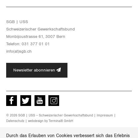
Zug
Zürich
SGB | USS
Schwei­ze­ri­scher Ge­werk­schafts­bund
Mon­bi­joustras­se 61, 3007 Bern
Te­le­fon: 031 377 01 01
info(at)​sgb.​ch
Newsletter abonnieren
Facebook
Twitter
Youtube
instagram
© 2026 SGB | USS – Schweizerischer Gewerkschaftsbund |
Impressum
|
Datenschutz
| webdesign by
Terminal8 GmbH
Durch das Erlauben von Cookies verbessert sich das Erlebnis