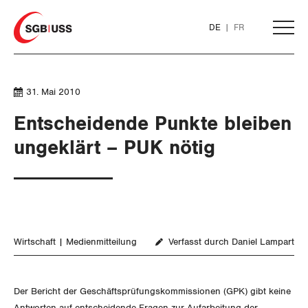
Home
DE
FR
AKTUELL
31. Mai 2010
Entscheidende Punkte bleiben
THEMEN
ungeklärt – PUK nötig
ARBEIT
WIRTSCHAFT
Löhne und Vertragspolitik
Wirtschaft
Medienmitteilung
Verfasst durch Daniel Lampart
Flankierende Massnahmen und
Finanzen und Steuerpolitik
Personenfreizügigkeit
Geld und Währung
Der Bericht der Geschäftsprüfungskommissionen (GPK) gibt keine
Arbeitsrechte
Antworten auf entscheidende Fragen zur Aufarbeitung der