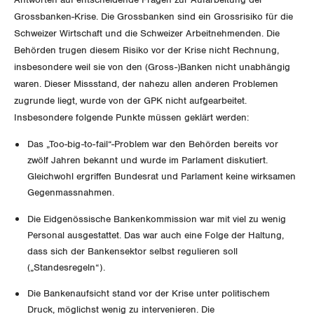
Aussenwirtschaft
Grossbanken-Krise. Die Grossbanken sind ein Grossrisiko für die
Gewerkschaftsrechte
Schweizer Wirtschaft und die Schweizer Arbeitnehmenden. Die
Verteilung
Behörden trugen diesem Risiko vor der Krise nicht Rechnung,
Arbeitssicherheit und Gesundheitsschutz
insbesondere weil sie von den (Gross-)Banken nicht unabhängig
SOZIALPOLITIK
waren. Dieser Missstand, der nahezu allen anderen Problemen
zugrunde liegt, wurde von der GPK nicht aufgearbeitet.
CORONA-VIRUS
Insbesondere folgende Punkte müssen geklärt werden:
AHV
Das „Too-big-to-fail“-Problem war den Behörden bereits vor
SERVICE PUBLIC
Berufliche Vorsorge
zwölf Jahren bekannt und wurde im Parlament diskutiert.
Gleichwohl ergriffen Bundesrat und Parlament keine wirksamen
GLEICHSTELLUNG
Arbeitslosenversicherung
Verkehr
Gegenmassnahmen.
Die Eidgenössische Bankenkommission war mit viel zu wenig
BILDUNG & JUGEND
Überbrückungsleistung
Post
Gleichstellung von Frauen und Männern
Personal ausgestattet. Das war auch eine Folge der Haltung,
dass sich der Bankensektor selbst regulieren soll
MIGRATION
Ergänzungsleistungen
Energie und Umwelt
Gleichstellung von LGBTI
(„Standesregeln“).
Invalidenversicherung
GEWERKSCHAFTSPOLITIK
Kommunikation und Medien
Die Bankenaufsicht stand vor der Krise unter politischem
Druck, möglichst wenig zu intervenieren. Die