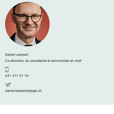
Schaffhausen
Schwyz
St. Gallen-Appenzell
Solothurn
Daniel Lampart
Tessin
Co-direction du secrétariat et économiste en chef
Thurgau
031 377 01 16
Uri
daniel.lampart(at)sgb.ch
Waadt
Wallis