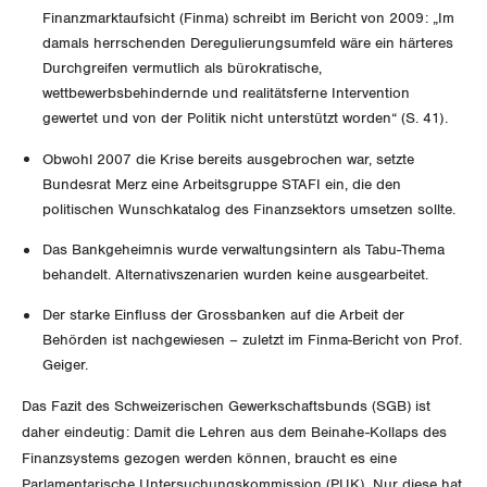
Unfallversicherung
Finanzmarktaufsicht (Finma) schreibt im Bericht von 2009: „Im
International
SERVICE
damals herrschenden Deregulierungsumfeld wäre ein härteres
Gesundheit
Durchgreifen vermutlich als bürokratische,
Schweiz
wettbewerbsbehindernde und realitätsferne Intervention
DER SGB
GEWERKSCHAFTSMITGLIED WERDEN
gewertet und von der Politik nicht unterstützt worden“ (S. 41).
Landesstreik
LOHNRECHNER
Obwohl 2007 die Krise bereits ausgebrochen war, setzte
Medien
WIR ÜBER UNS
Bundesrat Merz eine Arbeitsgruppe STAFI ein, die den
politischen Wunschkatalog des Finanzsektors umsetzen sollte.
WEITERBILDUNG
GREMIEN
Publikationen
Das Bankgeheimnis wurde verwaltungsintern als Tabu-Thema
NEWSLETTER
behandelt. Alternativszenarien wurden keine ausgearbeitet.
ZENTRALSEKRETARIAT
Vorstand
Blog
Artikel
Der starke Einfluss der Grossbanken auf die Arbeit der
BROSCHÜREN/BÜCHER
KANTONALE BÜNDE
Präsidialausschuss
Behörden ist nachgewiesen – zuletzt im Finma-Bericht von Prof.
Medienmitteilungen
Kontakt
Geiger.
Blog Daniel Lampart
Bestellformular
ANGESCHLOSSENE VERBÄNDE
Feministische Kommission
Aargau
Dossier
Das Fazit des Schweizerischen Gewerkschaftsbunds (SGB) ist
Der Europa-Blog
daher eindeutig: Damit die Lehren aus dem Beinahe-Kollaps des
OFFENE STELLEN
Jugendkommission
Beide Basel
Vernehmlassungen
Finanzsystems gezogen werden können, braucht es eine
Parlamentarische Untersuchungskommission (PUK). Nur diese hat
AGENDA