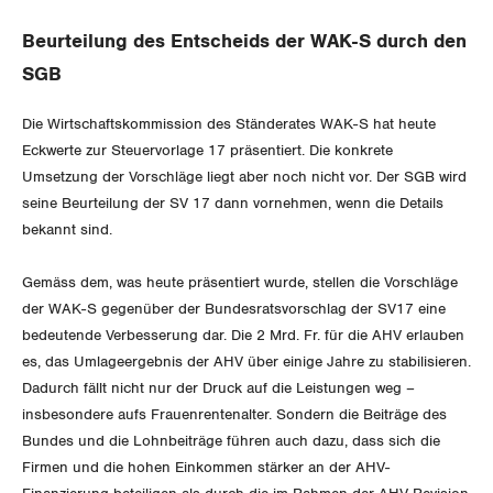
Aussenwirtschaft
Gewerkschaftsrechte
Beurteilung des Entscheids der WAK-S durch den
Verteilung
SGB
Arbeitssicherheit und Gesundheitsschutz
Die Wirtschaftskommission des Ständerates WAK-S hat heute
SOZIALPOLITIK
Eckwerte zur Steuervorlage 17 präsentiert. Die konkrete
Umsetzung der Vorschläge liegt aber noch nicht vor. Der SGB wird
CORONA-VIRUS
AHV
seine Beurteilung der SV 17 dann vornehmen, wenn die Details
bekannt sind.
SERVICE PUBLIC
Berufliche Vorsorge
Gemäss dem, was heute präsentiert wurde, stellen die Vorschläge
GLEICHSTELLUNG
Arbeitslosenversicherung
Verkehr
der WAK-S gegenüber der Bundesratsvorschlag der SV17 eine
bedeutende Verbesserung dar. Die 2 Mrd. Fr. für die AHV erlauben
BILDUNG & JUGEND
Überbrückungsleistung
Post
Gleichstellung von Frauen und Männern
es, das Umlageergebnis der AHV über einige Jahre zu stabilisieren.
Dadurch fällt nicht nur der Druck auf die Leistungen weg –
MIGRATION
Ergänzungsleistungen
Energie und Umwelt
Gleichstellung von LGBTI
insbesondere aufs Frauenrentenalter. Sondern die Beiträge des
Bundes und die Lohnbeiträge führen auch dazu, dass sich die
Invalidenversicherung
GEWERKSCHAFTSPOLITIK
Kommunikation und Medien
Firmen und die hohen Einkommen stärker an der AHV-