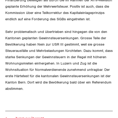
Finanzierung beteiligen als durch die im Rahmen der AHV-Revision
Unfallversicherung
International
geplante Erhöhung der Mehrwertsteuer. Positiv ist auch, dass die
SERVICE
Kommission über eine Teilkorrektur des Kapitaleinlageprinzips
Gesundheit
Schweiz
endlich auf eine Forderung des SGBs eingetreten ist.
DER SGB
GEWERKSCHAFTSMITGLIED WERDEN
Landesstreik
Sehr problematisch und übertrieben sind hingegen die von den
Kantonen geplanten Gewinnsteuersenkungen. Grosse Teile der
LOHNRECHNER
Medien
WIR ÜBER UNS
Bevölkerung haben Nein zur USR III gestimmt, weil sie grosse
Steuerausfälle und Mehrbelastungen fürchteten. Dazu kommt, dass
WEITERBILDUNG
GREMIEN
Publikationen
starke Senkungen der Gewinnsteuern in der Regel mit höheren
Wohnungsmieten einhergehen. In Luzern und Zug ist die
NEWSLETTER
ZENTRALSEKRETARIAT
Wohnsituation für Normalverdienende zunehmend untragbar. Der
Vorstand
Blog
Artikel
erste Härtetest für die kantonalen Gewinnsteuersenkungen ist der
BROSCHÜREN/BÜCHER
KANTONALE BÜNDE
Präsidialausschuss
Kanton Bern. Dort wird die Bevölkerung bald über ein Referendum
Medienmitteilungen
Kontakt
abstimmen.
Blog Daniel Lampart
Bestellformular
ANGESCHLOSSENE VERBÄNDE
Feministische Kommission
Aargau
Dossier
Der Europa-Blog
OFFENE STELLEN
Jugendkommission
Beide Basel
Vernehmlassungen
AGENDA