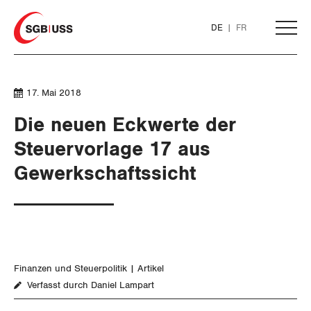
Home
DE
FR
AKTUELL
17. Mai 2018
Die neuen Eckwerte der
THEMEN
Steuervorlage 17 aus
Gewerkschaftssicht
ARBEIT
WIRTSCHAFT
Löhne und Vertragspolitik
Flankierende Massnahmen und
Finanzen und Steuerpolitik
Personenfreizügigkeit
Finanzen und Steuerpolitik
Artikel
Geld und Währung
Verfasst durch Daniel Lampart
Arbeitsrechte