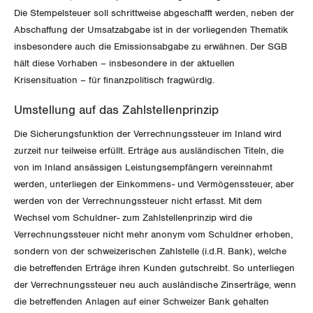
Unfallversicherung
Die Stempelsteuer soll schrittweise abgeschafft werden, neben der
International
SERVICE
Abschaffung der Umsatzabgabe ist in der vorliegenden Thematik
Gesundheit
insbesondere auch die Emissionsabgabe zu erwähnen. Der SGB
Schweiz
DER SGB
hält diese Vorhaben – insbesondere in der aktuellen
GEWERKSCHAFTSMITGLIED WERDEN
Krisensituation – für finanzpolitisch fragwürdig.
Landesstreik
LOHNRECHNER
Medien
Umstellung auf das Zahlstellenprinzip
WIR ÜBER UNS
Die Sicherungsfunktion der Verrechnungssteuer im Inland wird
WEITERBILDUNG
GREMIEN
Publikationen
zurzeit nur teilweise erfüllt. Erträge aus ausländischen Titeln, die
von im Inland ansässigen Leistungsempfängern vereinnahmt
NEWSLETTER
ZENTRALSEKRETARIAT
werden, unterliegen der Einkommens- und Vermögenssteuer, aber
Vorstand
Blog
Artikel
werden von der Verrechnungssteuer nicht erfasst. Mit dem
BROSCHÜREN/BÜCHER
KANTONALE BÜNDE
Präsidialausschuss
Wechsel vom Schuldner- zum Zahlstellenprinzip wird die
Medienmitteilungen
Kontakt
Verrechnungssteuer nicht mehr anonym vom Schuldner erhoben,
Blog Daniel Lampart
Bestellformular
ANGESCHLOSSENE VERBÄNDE
Feministische Kommission
sondern von der schweizerischen Zahlstelle (i.d.R. Bank), welche
Aargau
Dossier
die betreffenden Erträge ihren Kunden gutschreibt. So unterliegen
Der Europa-Blog
OFFENE STELLEN
Jugendkommission
der Verrechnungssteuer neu auch ausländische Zinserträge, wenn
Beide Basel
Vernehmlassungen
die betreffenden Anlagen auf einer Schweizer Bank gehalten
AGENDA