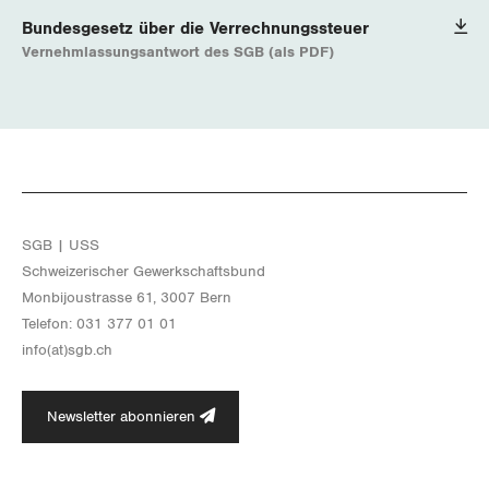
Bundesgesetz über die Verrechnungssteuer
Vernehmlassungsantwort des SGB (als PDF)
SGB | USS
Schwei­ze­ri­scher Ge­werk­schafts­bund
Mon­bi­joustras­se 61, 3007 Bern
Te­le­fon: 031 377 01 01
info(at)​sgb.​ch
Newsletter abonnieren