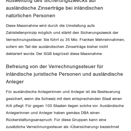
Ausweitung des Sicherungszwecks auf
ausländische Zinserträge bei inländischen
Schaffhausen
natürlichen Personen
Schwyz
Diese Massnahme wird durch die Umstellung aufs
Zahlstellenprinzip möglich und stärkt den Sicherungszweck der
St. Gallen-Appenzell
Verrechnungssteuer. Sie führt zu 35 Mio. Franken Mehreinnahmen,
sofern ein Teil der ausländischen Zinserträge bisher nicht
Solothurn
deklariert wurde. Der SGB begrüsst diese Massnahme.
Tessin
Befreiung von der Verrechnungssteuer für
inländische juristische Personen und ausländische
Thurgau
Anleger
Uri
Für ausländische Anlegerinnen und Anleger ist die Besteuerung
gesichert, wenn die Schweiz mit dem entsprechenden Staat einen
Waadt
AIA pflegt. Für gegen 100 Staaten liegen solche vor. Ausländische
Anlegerinnen und Anleger haben gemäss DBA einen
Wallis
Rückerstattungsanspruch. Für diese Gruppen kann eine
zusätzliche Verrechnungssteuer als «Übersicherung» bezeichnet