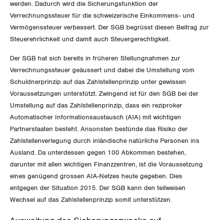
Migrationskommission
werden. Dadurch wird die Sicherungsfunktion der
Bern
Bücher/Broschüren
Verrechnungssteuer für die schweizerische Einkommens- und
Queer-Kommission
Freiburg
Vermögenssteuer verbessert. Der SGB begrüsst diesen Beitrag zur
Steuerehrlichkeit und damit auch Steuergerechtigkeit.
Rentner:innen-Kommission
Genf
Der SGB hat sich bereits in früheren Stellungnahmen zur
Verrechnungssteuer geäussert und dabei die Umstellung vom
Glarus
Schuldnerprinzip auf das Zahlstellenprinzip unter gewissen
Voraussetzungen unterstützt. Zwingend ist für den SGB bei der
Graubünden
Umstellung auf das Zahlstellenprinzip, dass ein reziproker
Automatischer Informationsaustausch (AIA) mit wichtigen
Jura
Partnerstaaten besteht. Ansonsten bestünde das Risiko der
Zahlstellenverlegung durch inländische natürliche Personen ins
Luzern
Ausland. Da unterdessen gegen 100 Abkommen bestehen,
darunter mit allen wichtigen Finanzzentren, ist die Voraussetzung
Neuenburg
eines genügend grossen AIA-Netzes heute gegeben. Dies
entgegen der Situation 2015. Der SGB kann den teilweisen
Nidwalden
Wechsel auf das Zahlstellenprinzip somit unterstützen.
Obwalden