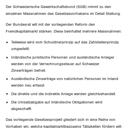
Aussenwirtschaft
Der Schweizerische Gewerkschaftsbund (SGB) nimmt zu den
Gewerkschaftsrechte
einzelnen Massnahmen des Gesetzesvorhabens im Detail Stellung.
Verteilung
Arbeitssicherheit und Gesundheitsschutz
Der Bundesrat will mit der vorliegenden Reform den
Fremdkapitalmarkt stärken. Diese beinhaltet mehrere Massnahmen:
SOZIALPOLITIK
Teilweise wird vom Schuldnerprinzip auf das Zahlstellenprinzip
CORONA-VIRUS
umgestellt.
AHV
Inländische juristische Personen und ausländische Anleger
SERVICE PUBLIC
werden von der Verrechnungssteuer auf Schweizer
Berufliche Vorsorge
Zinserträgen befreit.
GLEICHSTELLUNG
Arbeitslosenversicherung
Verkehr
Ausländische Zinserträge von natürlichen Personen im Inland
werden neu erfasst.
BILDUNG & JUGEND
Überbrückungsleistung
Post
Gleichstellung von Frauen und Männern
Die direkte und die indirekte Anlage werden gleichbehandelt.
Die Umsatzabgabe auf inländische Obligationen wird
MIGRATION
Ergänzungsleistungen
Energie und Umwelt
Gleichstellung von LGBTI
abgeschafft.
Invalidenversicherung
GEWERKSCHAFTSPOLITIK
Kommunikation und Medien
Das vorliegende Gesetzesprojekt gliedert sich in eine Reihe von
Vorhaben ein, welche kapitalmarktbezogene Tätigkeiten fördern will: