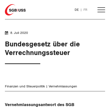
Home
DE
FR
AKTUELL
8. Juli 2020
Bundesgesetz über die
THEMEN
Verrechnungssteuer
ARBEIT
WIRTSCHAFT
Löhne und Vertragspolitik
Finanzen und Steuerpolitik
Vernehmlassungen
Flankierende Massnahmen und
Finanzen und Steuerpolitik
Personenfreizügigkeit
Geld und Währung
Vernehmlassungsantwort des SGB
Arbeitsrechte