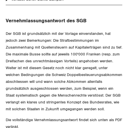
Aussenwirtschaft
Gewerkschaftsrechte
Verteilung
Vernehmlassungsantwort des SGB
Arbeitssicherheit und Gesundheitsschutz
Der SGB ist grundsätzlich mit der Vorlage einverstanden, hat
SOZIALPOLITIK
jedoch zwei Bemerkungen: Die Strafbestimmungen im
Zusammenhang mit Quellensteuern auf Kapitalerträgen sind zu tief.
CORONA-VIRUS
AHV
Die maximale Busse sollte auf jeweils 100'000 Franken (resp. zum
Dreifachen des unrechtmässigen Vorteils) angehoben werden.
SERVICE PUBLIC
Berufliche Vorsorge
Weiter ist mit diesem Gesetz noch nicht klar geregelt, unter
welchen Bedingungen die Schweiz Doppelbesteuerungsabkommen
GLEICHSTELLUNG
Arbeitslosenversicherung
Verkehr
abschliessen will und wann solche Abkommen allenfalls
grundsätzlich ausgeschlossen werden, zum Beispiel, wenn ein
BILDUNG & JUGEND
Überbrückungsleistung
Post
Gleichstellung von Frauen und Männern
Staat systematisch gegen die Menschenrechte verstösst. Der SGB
verlangt ein klares und stringentes Konzept des Bundesrates, wie
MIGRATION
Ergänzungsleistungen
Energie und Umwelt
Gleichstellung von LGBTI
mit solchen Staaten in Zukunft umgegangen werden soll.
Invalidenversicherung
GEWERKSCHAFTSPOLITIK
Kommunikation und Medien
Die vollständige Vernehmlassungsantwort findet sich unten als PDF
verlinkt.