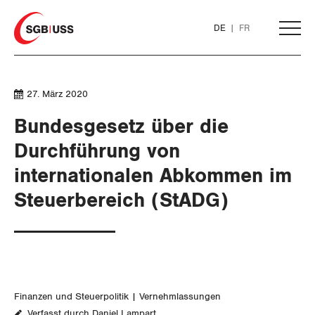
Home
DE
FR
AKTUELL
27. März 2020
Bundesgesetz über die
THEMEN
Durchführung von
internationalen Abkommen im
ARBEIT
Steuerbereich (StADG)
WIRTSCHAFT
Löhne und Vertragspolitik
Flankierende Massnahmen und
Finanzen und Steuerpolitik
Personenfreizügigkeit
Geld und Währung
Finanzen und Steuerpolitik
Vernehmlassungen
Arbeitsrechte
Verfasst durch Daniel Lampart