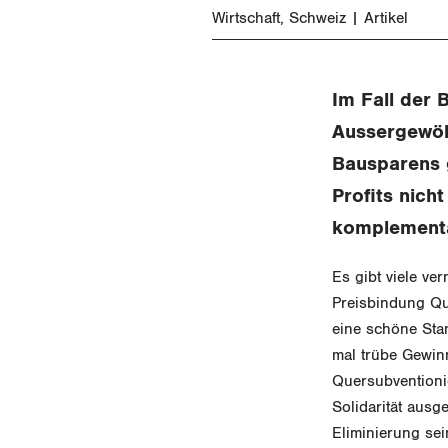
Wirtschaft
Schweiz
Artikel
Im Fall der 
Aussergewöhn
Bausparens g
Profits nich
komplementär
Es gibt viele ve
Preisbindung Qua
eine schöne Sta
mal trübe Gewinn
Quersubventioni
Solidarität ausg
Eliminierung sei