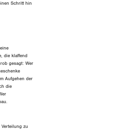
inen Schritt hin
 eine
, die klaffend
grob gesagt: Wer
geschenke
zum Aufgehen der
ch die
 Wer
bau.
 Verteilung zu