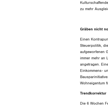
Kulturschaffende
zu mehr Ausglei
Gräben nicht n
Einen Kontrapunk
Steuerpolitik, d
aufgeworfenen G
immer mehr an L
angetragen. Eine
Einkommens- und
Bausparinitiative
Wohneigentum fü
Trendkorrektur
Die 6 Wochen Fer