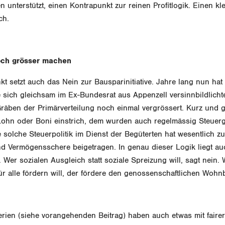
n unterstützt, einen Kontrapunkt zur reinen Profitlogik. Einen kle
ch.
och grösser machen
t setzt auch das Nein zur Bausparinitiative. Jahre lang nun hat
ie sich gleichsam im Ex-Bundesrat aus Appenzell versinnbildlichte
räben der Primärverteilung noch einmal vergrössert. Kurz und 
ohn oder Boni einstrich, dem wurden auch regelmässig Steuer
 solche Steuerpolitik im Dienst der Begüterten hat wesentlich 
 Vermögensschere beigetragen. In genau dieser Logik liegt au
. Wer sozialen Ausgleich statt soziale Spreizung will, sagt nein.
r alle fördern will, der fördere den genossenschaftlichen Wohn
ien (siehe vorangehenden Beitrag) haben auch etwas mit fairer