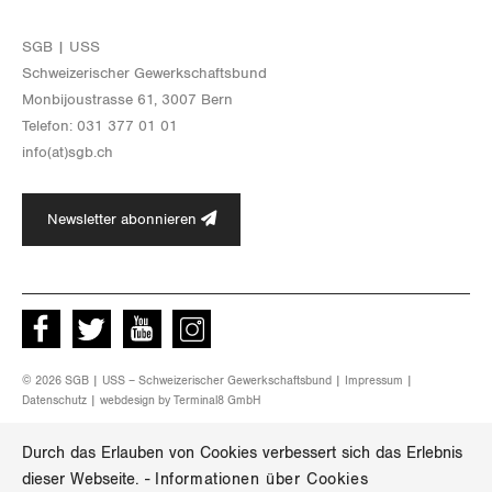
SGB | USS
Schwei­ze­ri­scher Ge­werk­schafts­bund
Mon­bi­joustras­se 61, 3007 Bern
Te­le­fon: 031 377 01 01
info(at)​sgb.​ch
Newsletter abonnieren
Facebook
Twitter
Youtube
instagram
© 2026 SGB | USS – Schweizerischer Gewerkschaftsbund |
Impressum
|
Datenschutz
| webdesign by
Terminal8 GmbH
Durch das Erlauben von Cookies verbessert sich das Erlebnis
dieser Webseite.
-
Informationen über Cookies