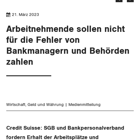
Aussenwirtschaft
Gewerkschaftsrechte
21. März 2023
Verteilung
Arbeitssicherheit und Gesundheitsschutz
Arbeitnehmende sollen nicht
SOZIALPOLITIK
für die Fehler von
Bankmanagern und Behörden
CORONA-VIRUS
AHV
zahlen
SERVICE PUBLIC
Berufliche Vorsorge
GLEICHSTELLUNG
Arbeitslosenversicherung
Verkehr
BILDUNG & JUGEND
Überbrückungsleistung
Post
Gleichstellung von Frauen und Männern
Wirtschaft
Geld und Währung
Medienmitteilung
MIGRATION
Ergänzungsleistungen
Energie und Umwelt
Gleichstellung von LGBTI
Credit Suisse: SGB und Bankpersonalverband
Invalidenversicherung
GEWERKSCHAFTSPOLITIK
Kommunikation und Medien
fordern Erhalt der Arbeitsplätze und