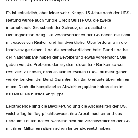
Migrationskommission
Bern
Bücher/Broschüren
Es ist entsetzlich, aber leider wahr: Knapp 15 Jahre nach der UBS-
Queer-Kommission
Freiburg
Rettung wurde auch für die Credit Suisse CS, die zweite
internationale Grossbank der Schweiz, eine staatliche
Rentner:innen-Kommission
Genf
Rettungsaktion nötig. Die Verantwortlichen der CS haben die Bank
mit exzessiven Risiken und handwerklicher Überforderung in die
Glarus
Insolvenz getrieben. Und die Verantwortlichen beim Bund und bei
der Nationalbank haben der Bevölkerung etwas vorgemacht. Sie
Graubünden
gaben vor, die Probleme der «system­relevanten» Banken so weit
reduziert zu haben, dass es keinen zweiten UBS-Fall mehr geben
Jura
würde, bei dem der Bund Garantien für Bankverluste übernehmen
muss. Doch die komplizierten Abwicklungspläne haben sich im
Luzern
Krisenfall als nutzlos entpuppt.
Neuenburg
Leidtragende sind die Bevölkerung und die Angestellten der CS,
welche Tag für Tag pflichtbewusst ihre Arbeit machen und das
Nidwalden
Land am Laufen halten, während sich die Verantwortlichen der CS
mit ihren Millionensalären schon lange abgesetzt haben.
Obwalden