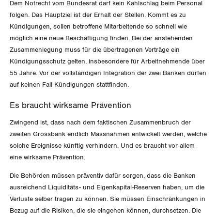
Dem Notrecht vom Bundesrat darf kein Kahlschlag beim Personal
Schaffhausen
folgen. Das Hauptziel ist der Erhalt der Stellen. Kommt es zu
Kündigungen, sollen betroffene Mitarbeitende so schnell wie
Schwyz
möglich eine neue Beschäftigung finden. Bei der anstehenden
Zusammenlegung muss für die übertragenen Verträge ein
St. Gallen-Appenzell
Kündigungsschutz gelten, insbesondere für Arbeitnehmende über
55 Jahre. Vor der vollständigen Integration der zwei Banken dürfen
Solothurn
auf keinen Fall Kündigungen stattfinden.
Es braucht wirksame Prävention
Tessin
Zwingend ist, dass nach dem faktischen Zusammenbruch der
Thurgau
zweiten Grossbank endlich Massnahmen entwickelt werden, welche
solche Ereignisse künftig verhindern. Und es braucht vor allem
Uri
eine wirksame Prävention.
Waadt
Die Behörden müssen präventiv dafür sorgen, dass die Banken
ausreichend Liquiditäts- und Eigenkapital-Reserven haben, um die
Wallis
Verluste selber tragen zu können. Sie müssen Einschränkungen in
Bezug auf die Risiken, die sie eingehen können, durchsetzen. Die