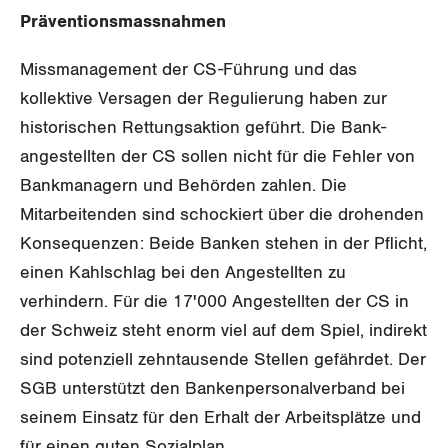
Unfallversicherung
Präventionsmassnahmen
International
SERVICE
Gesundheit
Schweiz
Missmanagement der CS-Führung und das
DER SGB
kollektive Versagen der Regulierung haben zur
GEWERKSCHAFTSMITGLIED WERDEN
Landesstreik
historischen Rettungsaktion geführt. Die Bank­
LOHNRECHNER
Medien
angestellten der CS sollen nicht für die Fehler von
WIR ÜBER UNS
Bankmanagern und Behörden zahlen. Die
WEITERBILDUNG
GREMIEN
Publikationen
Mitarbeitenden sind schockiert über die drohenden
NEWSLETTER
Konsequenzen: Beide Banken stehen in der Pflicht,
ZENTRALSEKRETARIAT
Vorstand
Blog
einen Kahlschlag bei den Angestellten zu
Artikel
BROSCHÜREN/BÜCHER
verhindern. Für die 17'000 Angestellten der CS in
KANTONALE BÜNDE
Präsidialausschuss
Medienmitteilungen
Kontakt
der Schweiz steht enorm viel auf dem Spiel, indirekt
Blog Daniel Lampart
Bestellformular
ANGESCHLOSSENE VERBÄNDE
sind potenziell zehn­tausende Stellen gefährdet. Der
Feministische Kommission
Aargau
Dossier
Der Europa-Blog
SGB unterstützt den Banken­personal­verband bei
OFFENE STELLEN
Jugendkommission
Beide Basel
seinem Einsatz für den Erhalt der Arbeitsplätze und
Vernehmlassungen
für einen guten Sozialplan.
AGENDA