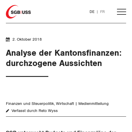
Home
DE
FR
AKTUELL
2. Oktober 2018
Analyse der Kantonsfinanzen:
THEMEN
durchzogene Aussichten
ARBEIT
WIRTSCHAFT
Löhne und Vertragspolitik
Finanzen und Steuerpolitik
Wirtschaft
Medienmitteilung
Flankierende Massnahmen und
Finanzen und Steuerpolitik
Verfasst durch Reto Wyss
Personenfreizügigkeit
Geld und Währung
Arbeitsrechte