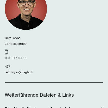
Schaffhausen
Schwyz
St. Gallen-Appenzell
Reto Wyss
Solothurn
Zentralsekretär
Tessin
031 377 01 11
Thurgau
reto.wyss(at)sgb.ch
Uri
Waadt
Weiterführende Dateien & Links
Wallis