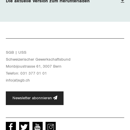
Die aktuelle Version zum Herunterladen
Zug
Zürich
SGB | USS
Schwei­ze­ri­scher Ge­werk­schafts­bund
Mon­bi­joustras­se 61, 3007 Bern
Te­le­fon: 031 377 01 01
info(at)​sgb.​ch
Newsletter abonnieren
Facebook
Twitter
Youtube
instagram