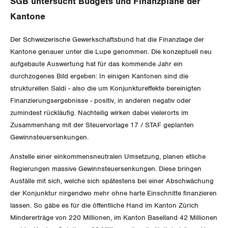
SGB untersucht Budgets und Finanzpläne der
Aussenwirtschaft
Gewerkschaftsrechte
Kantone
Verteilung
Arbeitssicherheit und Gesundheitsschutz
Der Schweizerische Gewerkschaftsbund hat die Finanzlage der
Kantone genauer unter die Lupe genommen. Die konzeptuell neu
SOZIALPOLITIK
aufgebaute Auswertung hat für das kommende Jahr ein
durchzogenes Bild ergeben: In einigen Kantonen sind die
CORONA-VIRUS
strukturellen Saldi - also die um Konjunktureffekte bereinigten
AHV
Finanzierungsergebnisse - positiv, in anderen negativ oder
SERVICE PUBLIC
zumindest rückläufig. Nachteilig wirken dabei vielerorts im
Berufliche Vorsorge
Zusammenhang mit der Steuervorlage 17 / STAF geplanten
GLEICHSTELLUNG
Gewinnsteuersenkungen.
Arbeitslosenversicherung
Verkehr
Anstelle einer einkommensneutralen Umsetzung, planen etliche
BILDUNG & JUGEND
Überbrückungsleistung
Post
Gleichstellung von Frauen und Männern
Regierungen massive Gewinnsteuersenkungen. Diese bringen
Ausfälle mit sich, welche sich spätestens bei einer Abschwächung
MIGRATION
Ergänzungsleistungen
Energie und Umwelt
Gleichstellung von LGBTI
der Konjunktur nirgendwo mehr ohne harte Einschnitte finanzieren
lassen. So gäbe es für die öffentliche Hand im Kanton Zürich
Invalidenversicherung
GEWERKSCHAFTSPOLITIK
Kommunikation und Medien
Mindererträge von 220 Millionen, im Kanton Baselland 42 Millionen