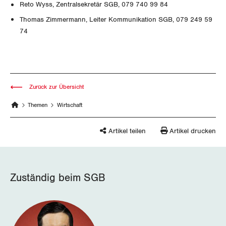
Migrationskommission
Bern
Reto Wyss, Zentralsekretär SGB, 079 740 99 84
Bücher/Broschüren
Thomas Zimmermann, Leiter Kommunikation SGB, 079 249 59
Queer-Kommission
Freiburg
74
Rentner:innen-Kommission
Genf
Glarus
Zurück zur Übersicht
Graubünden
Themen
Wirtschaft
Jura
Artikel teilen
Artikel drucken
Luzern
Neuenburg
Zuständig beim SGB
Nidwalden
Obwalden