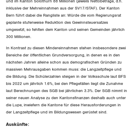
und im Kanton Solothurn 88 Millionen (jeweils Nettobeträge, d.h.
Unfallversicherung
International
inklusive der Mehreinnahmen aus der SV17/STAF). Der Kanton
SERVICE
Bern führt dabei die Rangliste an: Würde die vom Regierungsrat
Gesundheit
Schweiz
geplante stufenweise Reduktion des Gewinnsteuersatzes
DER SGB
GEWERKSCHAFTSMITGLIED WERDEN
umgesetzt, so fehlten dem Kanton und seinen Gemeinden jährlich
Landesstreik
300 Millionen.
LOHNRECHNER
Medien
WIR ÜBER UNS
In Kontrast zu diesen Mindereinnahmen stehen insbesondere zwei
Bereiche der öffentlichen Grundversorgung, in denen es in den
WEITERBILDUNG
GREMIEN
Publikationen
nächsten Jahren alleine schon aus demografischen Gründen zu
massiven Mehrausgaben kommen muss: die Langzeitpflege und
NEWSLETTER
ZENTRALSEKRETARIAT
die Bildung. Die Schülerzahlen steigen in der Volksschule laut BFS
Vorstand
Blog
Artikel
bis 2022 um jährlich 1.6%, bei den Pflegefällen liegt die Zunahme
BROSCHÜREN/BÜCHER
KANTONALE BÜNDE
laut Berechnungen des SGB bei jährlichen 3.3%. Der SGB nimmt in
Präsidialausschuss
Medienmitteilungen
Kontakt
seiner neuen Analyse zu den Kantonsfinanzen deshalb auch unter
Blog Daniel Lampart
Bestellformular
ANGESCHLOSSENE VERBÄNDE
die Lupe, inwiefern die Kantone für diese Herausforderungen in
Feministische Kommission
Aargau
Dossier
der Langzeitpflege und im Bildungswesen gerüstet sind.
Der Europa-Blog
OFFENE STELLEN
Jugendkommission
Beide Basel
Auskünfte:
Vernehmlassungen
AGENDA