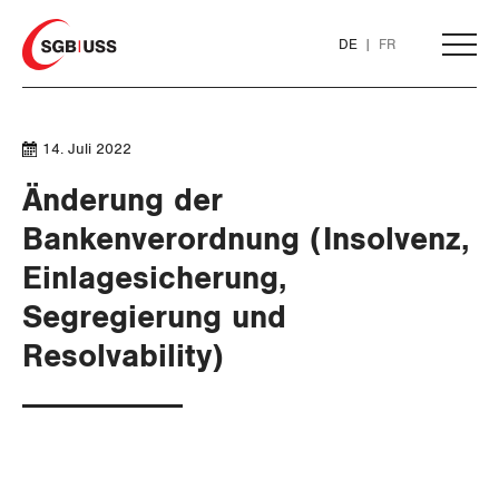
Home
DE
FR
AKTUELL
14. Juli 2022
Änderung der
THEMEN
Bankenverordnung (Insolvenz,
Einlagesicherung,
ARBEIT
Segregierung und
WIRTSCHAFT
Löhne und Vertragspolitik
Resolvability)
Flankierende Massnahmen und
Finanzen und Steuerpolitik
Personenfreizügigkeit
Geld und Währung
Arbeitsrechte