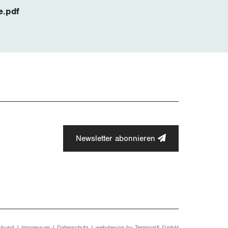
e.pdf
Newsletter abonnieren
sbund |
Impressum
|
Datenschutz
| webdesign by
Terminal8 GmbH