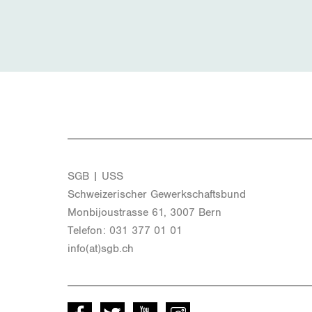
SGB | USS
Schwei­ze­ri­scher Ge­werk­schafts­bund
Mon­bi­joustras­se 61, 3007 Bern
Te­le­fon: 031 377 01 01
info(at)​sgb.​ch
Facebook
Twitter
Youtube
instagram