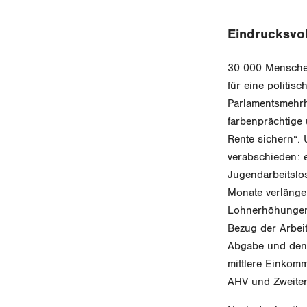
Eindrucksvo
30 000 Menschen
für eine politis
Parlamentsmehrhe
farbenprächtige 
Rente sichern“. 
verabschieden:
Jugendarbeitslo
Monate verlänge
Lohnerhöhungen 
Bezug der Arbei
Abgabe und den 
mittlere Einkom
AHV und Zweite