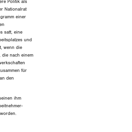
e Politik als
r Nationalrat
rogramm einer
hen
satt, eine
beitsplatzes und
t, wenn die
 die nach einem
werkschaften
 zusammen für
 an den
seinen ihm
beitnehmer-
 worden.