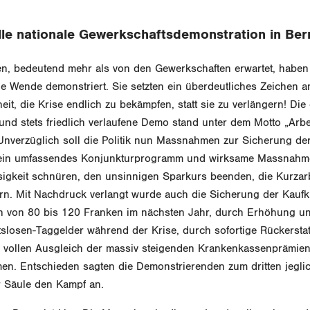
lle nationale Gewerkschaftsdemonstration in Ber
, bedeutend mehr als von den Gewerkschaften erwartet, haben 
che Wende demonstriert. Sie setzten ein überdeutliches Zeichen 
it, die Krise endlich zu bekämpfen, statt sie zu verlängern! Die 
und stets friedlich verlaufene Demo stand unter dem Motto „Arb
Unverzüglich soll die Politik nun Massnahmen zur Sicherung der
 ein umfassendes Konjunkturprogramm und wirksame Massnahm
sigkeit schnüren, den unsinnigen Sparkurs beenden, die Kurzarb
rn. Mit Nachdruck verlangt wurde auch die Sicherung der Kaufkr
von 80 bis 120 Franken im nächsten Jahr, durch Erhöhung un
tslosen-Taggelder während der Krise, durch sofortige Rückersta
vollen Ausgleich der massiv steigenden Krankenkassenprämien 
men. Entschieden sagten die Demonstrierenden zum dritten jegl
r Säule den Kampf an.