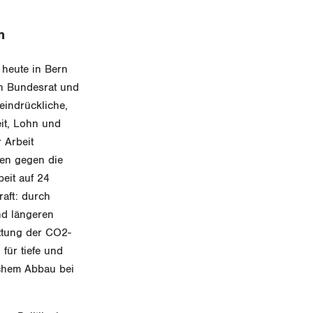
n
heute in Bern
an Bundesrat und
eindrückliche,
eit, Lohn und
 Arbeit
en gegen die
eit auf 24
aft: durch
d längeren
ttung der CO2-
für tiefe und
ichem Abbau bei