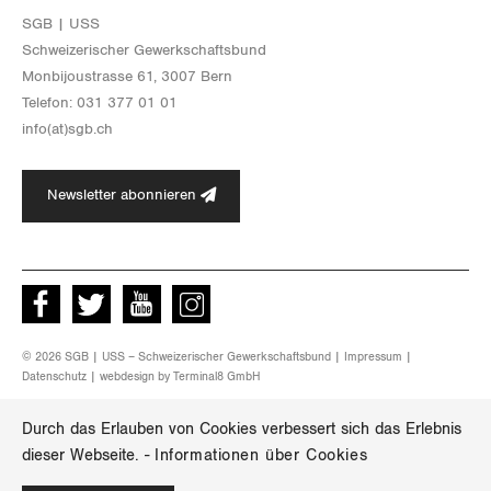
SGB | USS
Schwei­ze­ri­scher Ge­werk­schafts­bund
Mon­bi­joustras­se 61, 3007 Bern
Te­le­fon: 031 377 01 01
info(at)​sgb.​ch
Newsletter abonnieren
Facebook
Twitter
Youtube
instagram
© 2026 SGB | USS – Schweizerischer Gewerkschaftsbund |
Impressum
|
Datenschutz
| webdesign by
Terminal8 GmbH
Durch das Erlauben von Cookies verbessert sich das Erlebnis
dieser Webseite.
-
Informationen über Cookies