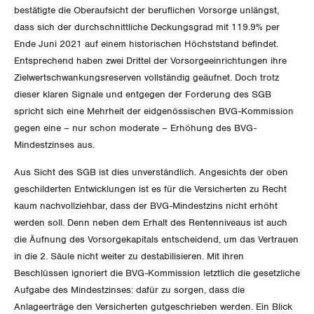
Vorstand
Blog
bestätigte die Oberaufsicht der beruflichen Vorsorge unlängst,
Artikel
BROSCHÜREN/BÜCHER
dass sich der durchschnittliche Deckungsgrad mit 119.9% per
KANTONALE BÜNDE
Präsidialausschuss
Ende Juni 2021 auf einem historischen Höchststand befindet.
Medienmitteilungen
Kontakt
Blog Daniel Lampart
Entsprechend haben zwei Drittel der Vorsorgeeinrichtungen ihre
Bestellformular
ANGESCHLOSSENE VERBÄNDE
Feministische Kommission
Aargau
Zielwertschwankungsreserven vollständig geäufnet. Doch trotz
Dossier
Der Europa-Blog
dieser klaren Signale und entgegen der Forderung des SGB
OFFENE STELLEN
Jugendkommission
Beide Basel
spricht sich eine Mehrheit der eidgenössischen BVG-Kommission
Vernehmlassungen
gegen eine – nur schon moderate – Erhöhung des BVG-
AGENDA
Migrationskommission
Bern
Mindestzinses aus.
Bücher/Broschüren
Queer-Kommission
Freiburg
Aus Sicht des SGB ist dies unverständlich. Angesichts der oben
geschilderten Entwicklungen ist es für die Versicherten zu Recht
Rentner:innen-Kommission
Genf
kaum nachvollziehbar, dass der BVG-Mindestzins nicht erhöht
werden soll. Denn neben dem Erhalt des Rentenniveaus ist auch
Glarus
die Äufnung des Vorsorgekapitals entscheidend, um das Vertrauen
in die 2. Säule nicht weiter zu destabilisieren. Mit ihren
Graubünden
Beschlüssen ignoriert die BVG-Kommission letztlich die gesetzliche
Aufgabe des Mindestzinses: dafür zu sorgen, dass die
Jura
Anlageerträge den Versicherten gutgeschrieben werden. Ein Blick