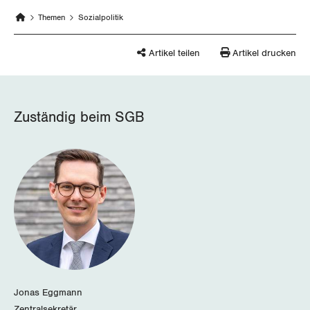
Thurgau
Themen
Sozialpolitik
Uri
Artikel teilen
Artikel drucken
Waadt
Wallis
Zuständig beim SGB
Zug
Zürich
Jonas Eggmann
Zentralsekretär