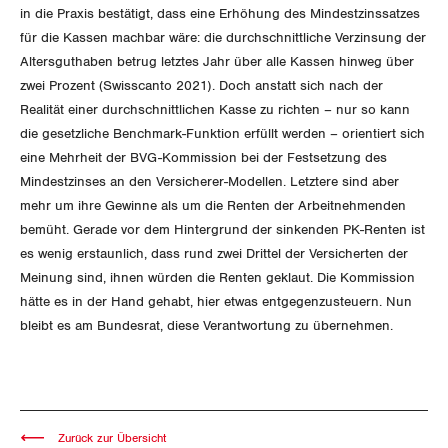
in die Praxis bestätigt, dass eine Erhöhung des Mindestzinssatzes
Luzern
für die Kassen machbar wäre: die durchschnittliche Verzinsung der
Altersguthaben betrug letztes Jahr über alle Kassen hinweg über
Neuenburg
zwei Prozent (Swisscanto 2021). Doch anstatt sich nach der
Realität einer durchschnittlichen Kasse zu richten – nur so kann
Nidwalden
die gesetzliche Benchmark-Funktion erfüllt werden – orientiert sich
eine Mehrheit der BVG-Kommission bei der Festsetzung des
Obwalden
Mindestzinses an den Versicherer-Modellen. Letztere sind aber
mehr um ihre Gewinne als um die Renten der Arbeitnehmenden
Schaffhausen
bemüht. Gerade vor dem Hintergrund der sinkenden PK-Renten ist
es wenig erstaunlich, dass rund zwei Drittel der Versicherten der
Schwyz
Meinung sind, ihnen würden die Renten geklaut. Die Kommission
hätte es in der Hand gehabt, hier etwas entgegenzusteuern. Nun
St. Gallen-Appenzell
bleibt es am Bundesrat, diese Verantwortung zu übernehmen.
Solothurn
Tessin
Zurück zur Übersicht