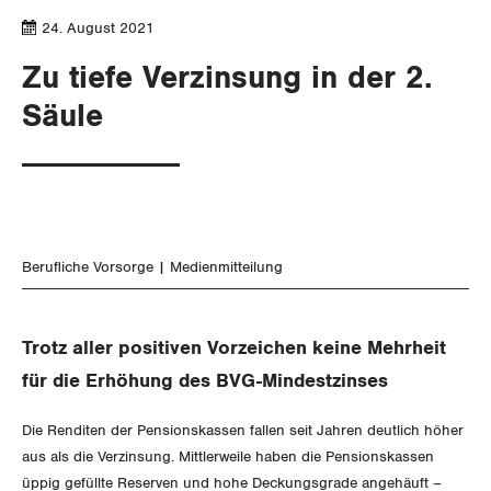
Aussenwirtschaft
Berufliche Vorsorge
Gewerkschaftsrechte
24. August 2021
Verteilung
Arbeitslosenversicherung
Zu tiefe Verzinsung in der 2.
Arbeitssicherheit und Gesundheitsschutz
Säule
Überbrückungsleistung
Ergänzungsleistungen
Invalidenversicherung
Berufliche Vorsorge
Medienmitteilung
Unfallversicherung
Gesundheit
Trotz aller positiven Vorzeichen keine Mehrheit
für die Erhöhung des BVG-Mindestzinses
CORONA-VIRUS
Die Renditen der Pensionskassen fallen seit Jahren deutlich höher
SERVICE PUBLIC
aus als die Verzinsung. Mittlerweile haben die Pensionskassen
üppig gefüllte Reserven und hohe Deckungsgrade angehäuft –