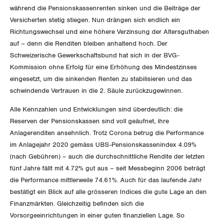
GLEICHSTELLUNG
Verkehr
während die Pensionskassenrenten sinken und die Beiträge der
Versicherten stetig stiegen. Nun drängen sich endlich ein
BILDUNG & JUGEND
Post
Gleichstellung von Frauen und Männern
Richtungswechsel und eine höhere Verzinsung der Altersguthaben
auf – denn die Renditen bleiben anhaltend hoch. Der
MIGRATION
Energie und Umwelt
Gleichstellung von LGBTI
Schweizerische Gewerkschaftsbund hat sich in der BVG-
Kommission ohne Erfolg für eine Erhöhung des Mindestzinses
GEWERKSCHAFTSPOLITIK
Kommunikation und Medien
eingesetzt, um die sinkenden Renten zu stabilisieren und das
schwindende Vertrauen in die 2. Säule zurückzugewinnen.
International
SERVICE
Alle Kennzahlen und Entwicklungen sind überdeutlich: die
Reserven der Pensionskassen sind voll geäufnet, ihre
Schweiz
Anlagerenditen ansehnlich. Trotz Corona betrug die Performance
DER SGB
GEWERKSCHAFTSMITGLIED WERDEN
im Anlagejahr 2020 gemäss UBS-Pensionskassenindex 4.09%
Landesstreik
(nach Gebühren) – auch die durchschnittliche Rendite der letzten
LOHNRECHNER
Medien
fünf Jahre fällt mit 4.72% gut aus – seit Messbeginn 2006 beträgt
WIR ÜBER UNS
die Performance mittlerweile 74.61%. Auch für das laufende Jahr
WEITERBILDUNG
bestätigt ein Blick auf alle grösseren Indices die gute Lage an den
GREMIEN
Publikationen
Finanzmärkten. Gleichzeitig befinden sich die
NEWSLETTER
Vorsorgeeinrichtungen in einer guten finanziellen Lage. So
ZENTRALSEKRETARIAT