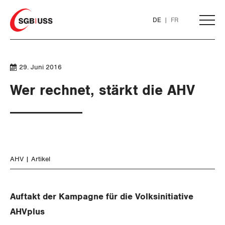
Home
DE
FR
AKTUELL
29. Juni 2016
Wer rechnet, stärkt die AHV
THEMEN
ARBEIT
WIRTSCHAFT
Löhne und Vertragspolitik
AHV
Artikel
SOZIALPOLITIK
Flankierende Massnahmen und
Finanzen und Steuerpolitik
Personenfreizügigkeit
Auftakt der Kampagne für die Volksinitiative
Geld und Währung
AHV
AHVplus
Arbeitsrechte