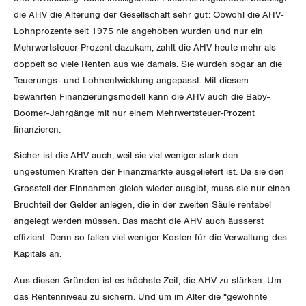
GLEICHSTELLUNG
Verkehr
die AHV die Alterung der Gesellschaft sehr gut: Obwohl die AHV-
Lohnprozente seit 1975 nie angehoben wurden und nur ein
BILDUNG & JUGEND
Post
Gleichstellung von Frauen und Männern
Mehrwertsteuer-Prozent dazukam, zahlt die AHV heute mehr als
doppelt so viele Renten aus wie damals. Sie wurden sogar an die
MIGRATION
Energie und Umwelt
Gleichstellung von LGBTI
Teuerungs- und Lohnentwicklung angepasst. Mit diesem
bewährten Finanzierungsmodell kann die AHV auch die Baby-
GEWERKSCHAFTSPOLITIK
Kommunikation und Medien
Boomer-Jahrgänge mit nur einem Mehrwertsteuer-Prozent
finanzieren.
International
SERVICE
Sicher ist die AHV auch, weil sie viel weniger stark den
ungestümen Kräften der Finanzmärkte ausgeliefert ist. Da sie den
Schweiz
Grossteil der Einnahmen gleich wieder ausgibt, muss sie nur einen
DER SGB
GEWERKSCHAFTSMITGLIED WERDEN
Bruchteil der Gelder anlegen, die in der zweiten Säule rentabel
Landesstreik
angelegt werden müssen. Das macht die AHV auch äusserst
LOHNRECHNER
Medien
WIR ÜBER UNS
effizient. Denn so fallen viel weniger Kosten für die Verwaltung des
Kapitals an.
WEITERBILDUNG
GREMIEN
Publikationen
Aus diesen Gründen ist es höchste Zeit, die AHV zu stärken. Um
NEWSLETTER
das Rentenniveau zu sichern. Und um im Alter die "gewohnte
ZENTRALSEKRETARIAT