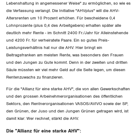
Vorstand
Blog
Lebenshaltung in angemessener Weise" zu ermöglichen, so wie es
Artikel
BROSCHÜREN/BÜCHER
die Verfassung verlangt. Die Initiative "AHVplus" will die AHV-
KANTONALE BÜNDE
Präsidialausschuss
Altersrenten um 10 Prozent erhöhen. Für bescheidene 0,4
Medienmitteilungen
Kontakt
Blog Daniel Lampart
Lohnprozente (plus 0,4 des Arbeitgebers) erhalten später alle
Bestellformular
ANGESCHLOSSENE VERBÄNDE
Feministische Kommission
Aargau
deutlich mehr Rente - im Schnitt 2400 Fr./Jahr für Alleinstehende
Dossier
Der Europa-Blog
und 4200 Fr. für verheiratete Paare. Ein so gutes Preis-
OFFENE STELLEN
Jugendkommission
Beide Basel
Leistungsverhältnis hat nur die AHV. Hier bringt ein
Vernehmlassungen
Beitragsfranken am meisten Rente, was besonders den Frauen
AGENDA
Migrationskommission
Bern
und den Jungen zu Gute kommt. Denn in der zweiten und dritten
Bücher/Broschüren
Säule müssten wir viel mehr Geld auf die Seite legen, um diesen
Queer-Kommission
Freiburg
Rentenzuwachs zu finanzieren.
Rentner:innen-Kommission
Für die "Allianz für eine starke AHV", die von allen Gewerkschaften
Genf
und den grossen Arbeinehmerorganisationen des öffentlichen
Sektors, den Rentnerorganisationen VASOS/AVIVO sowie der SP,
Glarus
den Grünen, der Juso und den Jungen Grünen getragen wird, ist
Graubünden
damit klar: Wer rechnet, stärkt die AHV.
Die "Allianz für eine starke AHV":
Jura