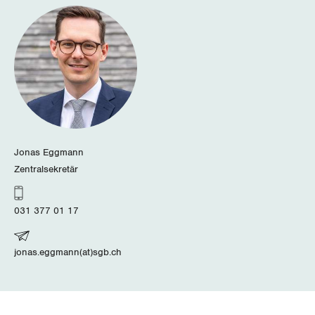
Thurgau
Uri
Waadt
Wallis
Zug
Jonas Eggmann
Zürich
Zentralsekretär
031 377 01 17
jonas.eggmann(at)sgb.ch