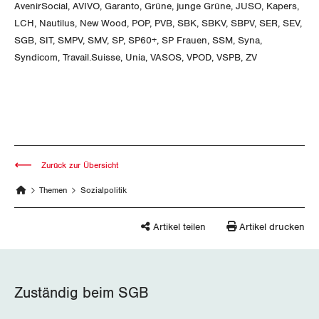
AvenirSocial, AVIVO, Garanto, Grüne, junge Grüne, JUSO, Kapers,
Luzern
LCH, Nautilus, New Wood, POP, PVB, SBK, SBKV, SBPV, SER, SEV,
SGB, SIT, SMPV, SMV, SP, SP60+, SP Frauen, SSM, Syna,
Neuenburg
Syndicom, Travail.Suisse, Unia, VASOS, VPOD, VSPB, ZV
Nidwalden
Obwalden
Schaffhausen
Zurück zur Übersicht
Schwyz
Themen
Sozialpolitik
St. Gallen-Appenzell
Artikel teilen
Artikel drucken
Solothurn
Tessin
Zuständig beim SGB