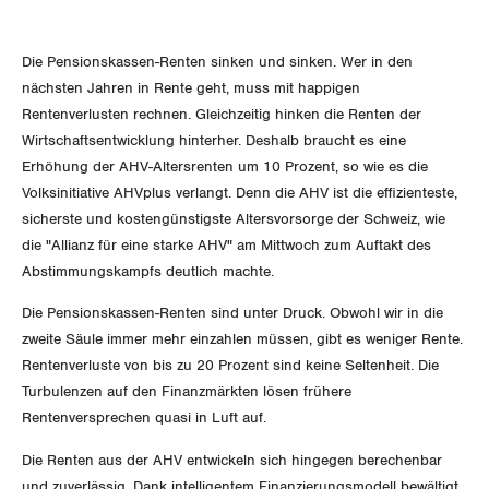
Aussenwirtschaft
Berufliche Vorsorge
Gewerkschaftsrechte
Verteilung
Die Pensionskassen-Renten sinken und sinken. Wer in den
Arbeitslosenversicherung
Arbeitssicherheit und Gesundheitsschutz
nächsten Jahren in Rente geht, muss mit happigen
Überbrückungsleistung
Rentenverlusten rechnen. Gleichzeitig hinken die Renten der
Wirtschaftsentwicklung hinterher. Deshalb braucht es eine
Ergänzungsleistungen
Erhöhung der AHV-Altersrenten um 10 Prozent, so wie es die
Volksinitiative AHVplus verlangt. Denn die AHV ist die effizienteste,
Invalidenversicherung
sicherste und kostengünstigste Altersvorsorge der Schweiz, wie
die "Allianz für eine starke AHV" am Mittwoch zum Auftakt des
Unfallversicherung
Abstimmungskampfs deutlich machte.
Die Pensionskassen-Renten sind unter Druck. Obwohl wir in die
Gesundheit
zweite Säule immer mehr einzahlen müssen, gibt es weniger Rente.
Rentenverluste von bis zu 20 Prozent sind keine Seltenheit. Die
CORONA-VIRUS
Turbulenzen auf den Finanzmärkten lösen frühere
Rentenversprechen quasi in Luft auf.
SERVICE PUBLIC
Die Renten aus der AHV entwickeln sich hingegen berechenbar
und zuverlässig. Dank intelligentem Finanzierungsmodell bewältigt