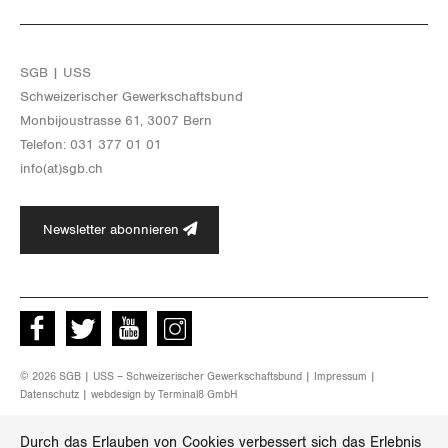
SGB | USS
Schwei­ze­ri­scher Ge­werk­schafts­bund
Mon­bi­joustras­se 61, 3007 Bern
Te­le­fon: 031 377 01 01
info(at)​sgb.​ch
Newsletter abonnieren
Facebook
Twitter
Youtube
instagram
© 2026 SGB | USS – Schweizerischer Gewerkschaftsbund |
Impressum
|
Datenschutz
| webdesign by
Terminal8 GmbH
Durch das Erlauben von Cookies verbessert sich das Erlebnis