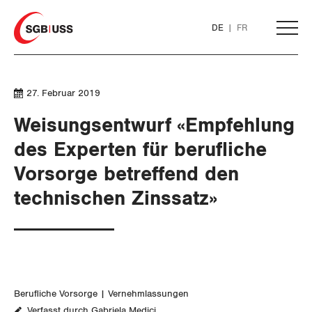
Home
DE
FR
AKTUELL
27. Februar 2019
Weisungsentwurf «Empfehlung
THEMEN
des Experten für berufliche
Vorsorge betreffend den
ARBEIT
technischen Zinssatz»
WIRTSCHAFT
Löhne und Vertragspolitik
SOZIALPOLITIK
Flankierende Massnahmen und
Finanzen und Steuerpolitik
Personenfreizügigkeit
Geld und Währung
AHV
Berufliche Vorsorge
Vernehmlassungen
Arbeitsrechte
Verfasst durch Gabriela Medici