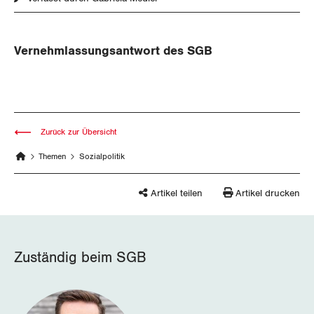
Aussenwirtschaft
Berufliche Vorsorge
Gewerkschaftsrechte
Verteilung
Arbeitslosenversicherung
Vernehmlassungsantwort des SGB
Arbeitssicherheit und Gesundheitsschutz
Überbrückungsleistung
Ergänzungsleistungen
Zurück zur Übersicht
Invalidenversicherung
Themen
Sozialpolitik
Unfallversicherung
Artikel teilen
Artikel drucken
Gesundheit
CORONA-VIRUS
Zuständig beim SGB
SERVICE PUBLIC