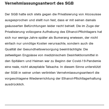
Aussenwirtschaft
Berufliche Vorsorge
Vernehmlassungsantwort des SGB
Gewerkschaftsrechte
Verteilung
Arbeitslosenversicherung
Der SGB hatte sich stets gegen die Privatisierung von Alcosuisse
Arbeitssicherheit und Gesundheitsschutz
ausgesprochen und stellt nun fest, dass er mit seinen damals
Überbrückungsleistung
geäusserten Befürchtungen leider recht behielt. Die im Zuge der
Privatisierung vollzogene Aufhebung des Ethanol-Pflichtlagers hat
Ergänzungsleistungen
sich nur wenige Jahre später als Bumerang erwiesen, der nicht
einfach nur unnötige Kosten verursachte, sondern auch die
Invalidenversicherung
Qualität der Gesundheitsversorgung beeinträchtigte: Die
zeitweiligen Engpässe von medizinischem Desinfektionsmittel in
Unfallversicherung
den Spitälern und Heimen war zu Beginn der Covid-19-Pandemie
eine reale, nicht akzeptable Tatsache. In diesem Sinne unterstützt
Gesundheit
der SGB in seiner unten verlinkten Vernehmlassungsantwort die
vorgeschlagene Wiedererrichtung der Ethanol-Pflichtlagerhaltung
ausdrücklich.
CORONA-VIRUS
SERVICE PUBLIC