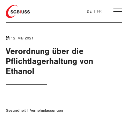
Home
DE
FR
AKTUELL
12. Mai 2021
Verordnung über die
THEMEN
Pflichtlagerhaltung von
Ethanol
ARBEIT
WIRTSCHAFT
Löhne und Vertragspolitik
SOZIALPOLITIK
Flankierende Massnahmen und
Finanzen und Steuerpolitik
Personenfreizügigkeit
Gesundheit
Vernehmlassungen
Geld und Währung
AHV
Arbeitsrechte