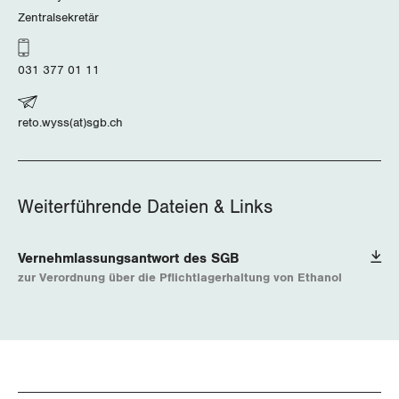
Vorstand
Blog
Artikel
Zentralsekretär
BROSCHÜREN/BÜCHER
KANTONALE BÜNDE
Präsidialausschuss
Medienmitteilungen
Kontakt
Blog Daniel Lampart
031 377 01 11
Bestellformular
ANGESCHLOSSENE VERBÄNDE
Feministische Kommission
Aargau
Dossier
Der Europa-Blog
reto.wyss(at)sgb.ch
OFFENE STELLEN
Jugendkommission
Beide Basel
Vernehmlassungen
AGENDA
Migrationskommission
Bern
Bücher/Broschüren
Weiterführende Dateien & Links
Queer-Kommission
Freiburg
Rentner:innen-Kommission
Vernehmlassungsantwort des SGB
Genf
zur Verordnung über die Pflichtlagerhaltung von Ethanol
Glarus
Graubünden
Jura