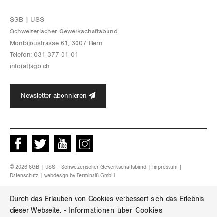
Luzern
SGB | USS
Schwei­ze­ri­scher Ge­werk­schafts­bund
Neuenburg
Mon­bi­joustras­se 61, 3007 Bern
Te­le­fon: 031 377 01 01
Nidwalden
info(at)​sgb.​ch
Obwalden
Newsletter abonnieren
Schaffhausen
Schwyz
Facebook
Twitter
Youtube
instagram
St. Gallen-Appenzell
© 2026 SGB | USS – Schweizerischer Gewerkschaftsbund |
Impressum
|
Solothurn
Datenschutz
| webdesign by
Terminal8 GmbH
Tessin
Durch das Erlauben von Cookies verbessert sich das Erlebnis
dieser Webseite.
-
Informationen über Cookies