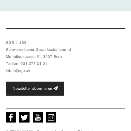
SGB | USS
Schwei­ze­ri­scher Ge­werk­schafts­bund
Mon­bi­joustras­se 61, 3007 Bern
Te­le­fon: 031 377 01 01
info(at)​sgb.​ch
Newsletter abonnieren
Facebook
Twitter
Youtube
instagram