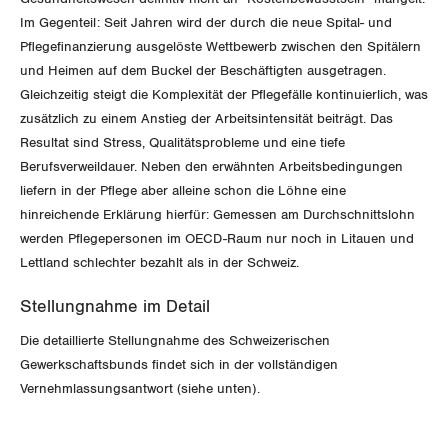
Im Gegenteil: Seit Jahren wird der durch die neue Spital- und
Luzern
Pflegefinanzierung ausgelöste Wettbewerb zwischen den Spitälern
und Heimen auf dem Buckel der Beschäftigten ausgetragen.
Neuenburg
Gleichzeitig steigt die Komplexität der Pflegefälle kontinuierlich, was
zusätzlich zu einem Anstieg der Arbeitsintensität beiträgt. Das
Nidwalden
Resultat sind Stress, Qualitätsprobleme und eine tiefe
Berufsverweildauer. Neben den erwähnten Arbeitsbedingungen
Obwalden
liefern in der Pflege aber alleine schon die Löhne eine
hinreichende Erklärung hierfür: Gemessen am Durchschnittslohn
Schaffhausen
werden Pflegepersonen im OECD-Raum nur noch in Litauen und
Lettland schlechter bezahlt als in der Schweiz.
Schwyz
Stellungnahme im Detail
St. Gallen-Appenzell
Die detaillierte Stellungnahme des Schweizerischen
Solothurn
Gewerkschaftsbunds findet sich in der vollständigen
Vernehmlassungsantwort (siehe unten).
Tessin