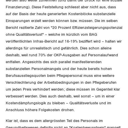
werden also weiter zunehmen (und damit der Druck für eine soziale
Vorstand
Blog
Artikel
Finanzierung). Diese Feststellung schliesst aber nicht aus, dass
BROSCHÜREN/BÜCHER
KANTONALE BÜNDE
auf der Basis der heute generierten Kostenblöcke substanzielle
Präsidialausschuss
Medienmitteilungen
Kontakt
Einsparungen erzielt werden können bzw. müssen. Die im selben
Blog Daniel Lampart
Bestellformular
ANGESCHLOSSENE VERBÄNDE
Bericht rezitierte Zahl von "20 Prozent Effizienzsteigerungspotenzial
Feministische Kommission
Aargau
Dossier
ohne Qualitätsverlust" – welche im kürzlich vom BAG
Der Europa-Blog
OFFENE STELLEN
veröffentlichten Infras-Bericht auf 16-19% beziffert wird – halten wir
Jugendkommission
Beide Basel
Vernehmlassungen
allerdings für unrealistisch und gefährlich. Dies schon alleine
AGENDA
Migrationskommission
deshalb, weil rund 70% der OKP-Ausgaben auf Personalaufwand
Bern
Bücher/Broschüren
entfallen. Angesichts des sich parallel manifestierenden
Queer-Kommission
substanziellen Personalmangels und der heute bereits hohen
Freiburg
Berufsausstiegsquoten beim Pflegepersonal muss eine weitere
Rentner:innen-Kommission
Verschlechterung der Arbeitsbedingungen in den Pflegeberufen
Genf
um jeden Preis verhindert werden; diese müssen im Gegenteil klar
verbessert werden. Dies auch deshalb, weil sonst – um in einer
Glarus
Kostendämpfungslogik zu bleiben – Qualitätsverluste und im
Graubünden
Anschluss höhere Folgekosten drohen.
Klar ist, dass es dem allergrössten Teil des Personals im
Jura
Gesundheitswesen definitiv nicht an "Kostenbewusstsein" mangelt.