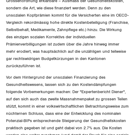
Grössenordnung erklärbare – Ausmass der Gesundheitskosten,
GLEICHSTELLUNG
Verkehr
sondern die Art, wie diese finanziert werden. Denn zu den
unsozialen Kopfprämien kommt für die Versicherten eine im OECD-
BILDUNG & JUGEND
Post
Gleichstellung von Frauen und Männern
Vergleich rekordmässig hohe direkte Kostenbeteiligung (Franchise,
Selbstbehalt, Medikamente, Zahnpflege etc.) hinzu. Die Wirkung
MIGRATION
Energie und Umwelt
Gleichstellung von LGBTI
des einzigen sozialen Korrektivs der individuellen
Prämienverbilligungen ist zudem über die Jahre hinweg immer
GEWERKSCHAFTSPOLITIK
Kommunikation und Medien
mehr erodiert, was hauptsächlich auf die unzähligen und teilweise
gar rechtswidrigen Budgetkürzungen in den Kantonen
International
SERVICE
zurückzuführen ist.
Schweiz
Vor dem Hintergrund der unsozialen Finanzierung des
DER SGB
Gesundheitswesens, lassen sich zu den Kostendämpfungen
GEWERKSCHAFTSMITGLIED WERDEN
Landesstreik
folgende Vorbemerkungen machen: Der "Expertenbericht Diener",
auf den sich auch das zweite Massnahmenpaket zu grossen Teilen
LOHNRECHNER
Medien
WIR ÜBER UNS
stützt, kommt in einer volkswirtschaftlichen Betrachtungsweise zum
nüchternen Schluss, dass eine der Entwicklung des nominalen
WEITERBILDUNG
GREMIEN
Publikationen
Potenzial-BIPs entsprechende Steigerung der Gesundheitskosten
praktisch gegeben ist und geht dabei von 2.7% aus. Die Kosten
NEWSLETTER
ZENTRALSEKRETARIAT