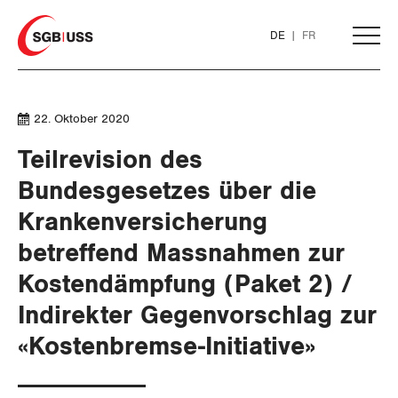
Home
DE
FR
AKTUELL
22. Oktober 2020
Teilrevision des
THEMEN
Bundesgesetzes über die
Krankenversicherung
ARBEIT
betreffend Massnahmen zur
WIRTSCHAFT
Löhne und Vertragspolitik
Kostendämpfung (Paket 2) /
Indirekter Gegenvorschlag zur
SOZIALPOLITIK
Flankierende Massnahmen und
Finanzen und Steuerpolitik
Personenfreizügigkeit
«Kostenbremse-Initiative»
Geld und Währung
AHV
Arbeitsrechte