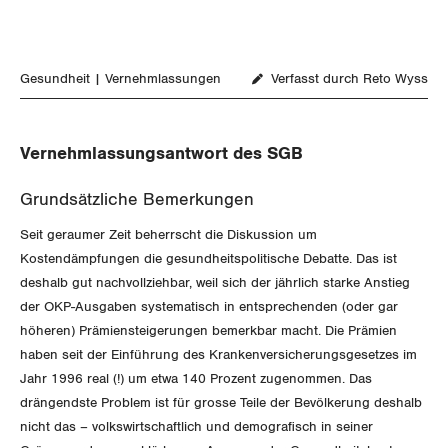
Aussenwirtschaft
Berufliche Vorsorge
Gewerkschaftsrechte
Verteilung
Arbeitslosenversicherung
Arbeitssicherheit und Gesundheitsschutz
Gesundheit
Vernehmlassungen
Verfasst durch Reto Wyss
Überbrückungsleistung
Ergänzungsleistungen
Vernehmlassungsantwort des SGB
Invalidenversicherung
Grundsätzliche Bemerkungen
Seit geraumer Zeit beherrscht die Diskussion um
Unfallversicherung
Kostendämpfungen die gesundheitspolitische Debatte. Das ist
deshalb gut nachvollziehbar, weil sich der jährlich starke Anstieg
Gesundheit
der OKP-Ausgaben systematisch in entsprechenden (oder gar
höheren) Prämiensteigerungen bemerkbar macht. Die Prämien
haben seit der Einführung des Krankenversicherungsgesetzes im
CORONA-VIRUS
Jahr 1996 real (!) um etwa 140 Prozent zugenommen. Das
drängendste Problem ist für grosse Teile der Bevölkerung deshalb
SERVICE PUBLIC
nicht das – volkswirtschaftlich und demografisch in seiner