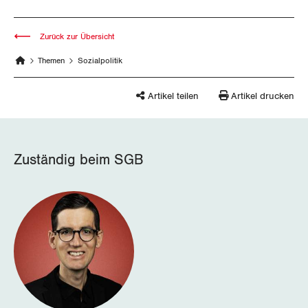
Thurgau
Uri
Zurück zur Übersicht
Themen
Sozialpolitik
Waadt
Artikel teilen
Artikel drucken
Wallis
Zug
Zuständig beim SGB
Zürich