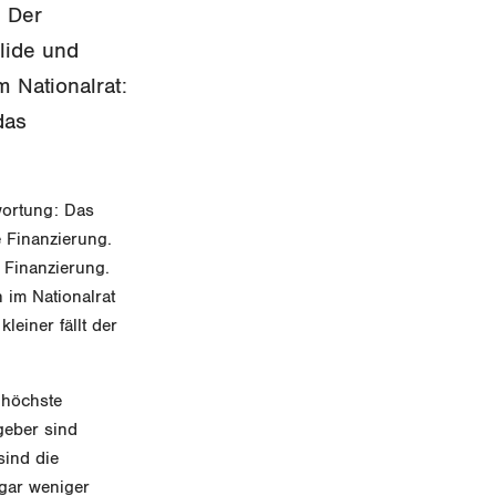
. Der
lide und
 Nationalrat:
das
wortung: Das
e Finanzierung.
 Finanzierung.
 im Nationalrat
leiner fällt der
 höchste
geber sind
sind die
ogar weniger