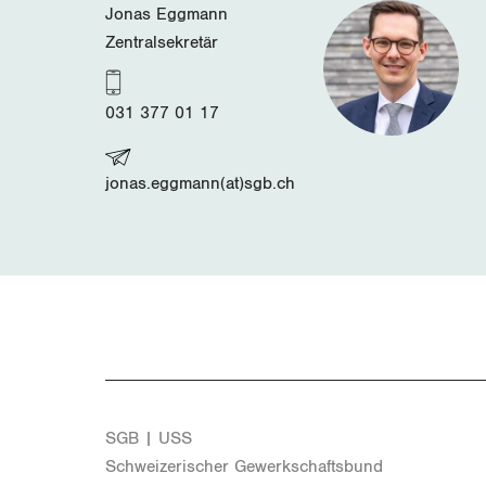
Jonas Eggmann
Zentralsekretär
031 377 01 17
jonas.eggmann(at)sgb.ch
SGB | USS
Schwei­ze­ri­scher Ge­werk­schafts­bund