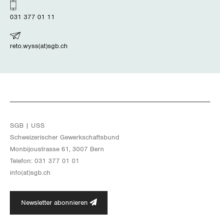
031 377 01 11
reto.wyss(at)sgb.ch
SGB | USS
Schwei­ze­ri­scher Ge­werk­schafts­bund
Mon­bi­joustras­se 61, 3007 Bern
Te­le­fon: 031 377 01 01
info(at)​sgb.​ch
Newsletter abonnieren