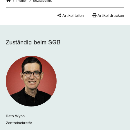
Thurgau
Themen
Sozialpolitik
Uri
Artikel teilen
Artikel drucken
Waadt
Wallis
Zuständig beim SGB
Zug
Zürich
Reto Wyss
Zentralsekretär