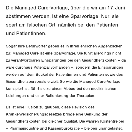
Aussenwirtschaft
Berufliche Vorsorge
Gewerkschaftsrechte
Die Managed Care-Vorlage, über die wir am 17. Juni
Verteilung
abstimmen werden, ist eine Sparvorlage. Nur: sie
Arbeitslosenversicherung
Arbeitssicherheit und Gesundheitsschutz
spart am falschen Ort, nämlich bei den Patienten
Überbrückungsleistung
und Patientinnen.
Ergänzungsleistungen
Sogar ihre Befürworter geben es in ihren ehrlichen Augenblicken
zu: Managed Care ist eine Sparvorlage. Sie führt allerdings nicht
Invalidenversicherung
zu verantwortbaren Einsparungen bei den Gesundheitskosten – da
wäre durchaus Potenzial vorhanden –, sondern die Einsparungen
Unfallversicherung
werden auf dem Buckel der Patientinnen und Patienten sowie des
Gesundheitspersonals erzielt. So wie die Managed Care-Vorlage
Gesundheit
konzipiert ist, führt sie zu einem Abbau bei den medizinischen
Leistungen und einer Rationierung der Therapien.
CORONA-VIRUS
Es ist eine Illusion zu glauben, diese Revision des
Krankenversicherungsgesetzes bringe eine Senkung der
SERVICE PUBLIC
Gesundheitskosten bei gleicher Qualität. Die wahren Kostentreiber
– Pharmaindustrie und Kassenbürokratie – bleiben unangetastet.