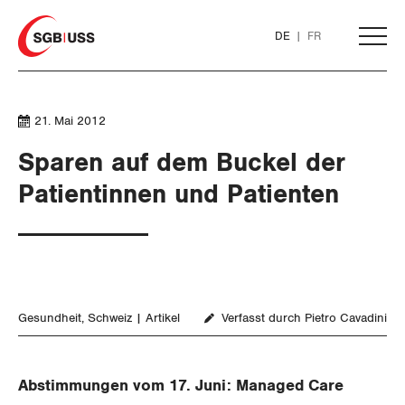
Home
DE
FR
AKTUELL
21. Mai 2012
Sparen auf dem Buckel der
THEMEN
Patientinnen und Patienten
ARBEIT
WIRTSCHAFT
Löhne und Vertragspolitik
Gesundheit
Schweiz
Artikel
Verfasst durch Pietro Cavadini
SOZIALPOLITIK
Flankierende Massnahmen und
Finanzen und Steuerpolitik
Personenfreizügigkeit
Geld und Währung
AHV
Abstimmungen vom 17. Juni: Managed Care
Arbeitsrechte