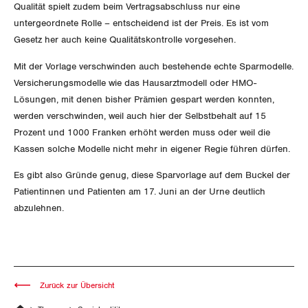
Qualität spielt zudem beim Vertragsabschluss nur eine
Luzern
untergeordnete Rolle – entscheidend ist der Preis. Es ist vom
Gesetz her auch keine Qualitätskontrolle vorgesehen.
Neuenburg
Mit der Vorlage verschwinden auch bestehende echte Sparmodelle.
Versicherungsmodelle wie das Hausarztmodell oder HMO-
Nidwalden
Lösungen, mit denen bisher Prämien gespart werden konnten,
werden verschwinden, weil auch hier der Selbstbehalt auf 15
Obwalden
Prozent und 1000 Franken erhöht werden muss oder weil die
Kassen solche Modelle nicht mehr in eigener Regie führen dürfen.
Schaffhausen
Es gibt also Gründe genug, diese Sparvorlage auf dem Buckel der
Schwyz
Patientinnen und Patienten am 17. Juni an der Urne deutlich
abzulehnen.
St. Gallen-Appenzell
Solothurn
Tessin
Zurück zur Übersicht