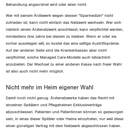
Vorstand
Blog
Behandlung angeordnet wird oder eben nicht.
Artikel
BROSCHÜREN/BÜCHER
KANTONALE BÜNDE
Präsidialausschuss
Wer mit seinem Ärztewerk wegen dessen "Sparmedizin" nicht
Medienmitteilungen
Kontakt
Blog Daniel Lampart
zufrieden ist, kann nicht einfach das Netzwerk wechseln. Wer sich
Bestellformular
ANGESCHLOSSENE VERBÄNDE
Feministische Kommission
nämlich einem Ärztenetzwerk anschliesst, kann verpflichtet werden,
Aargau
Dossier
Der Europa-Blog
mindestens drei Jahre bei diesem zu bleiben. Wenn er oder sie
OFFENE STELLEN
Jugendkommission
Beide Basel
vorher aussteigen will, so kostet das eine saftige Austrittsprämie.
Vernehmlassungen
Auf der anderen Seite sind die Krankenkassen aber nicht
AGENDA
Migrationskommission
Bern
verpflichtet, solche Managed Care-Modelle auch tatsächlich
Bücher/Broschüren
anzubieten. Der Wechsel zu einer anderen Kasse nach freier Wahl
Queer-Kommission
Freiburg
ist also auch nicht mehr möglich.
Rentner:innen-Kommission
Genf
Nicht mehr im Heim eigener Wahl
Glarus
Damit noch nicht genug: Ärztenetzwerke haben das Recht mit
einzelnen Spitälern und Pflegeheimen Exklusivverträge
Graubünden
abzuschliessen. Patienten und Patientinnen können so gezwungen
sein, in eines dieser Spitäler oder Heime einzutreten, nur weil diese
Jura
einen günstigen Vertrag mit dem Netzwerk abgeschlossen haben.