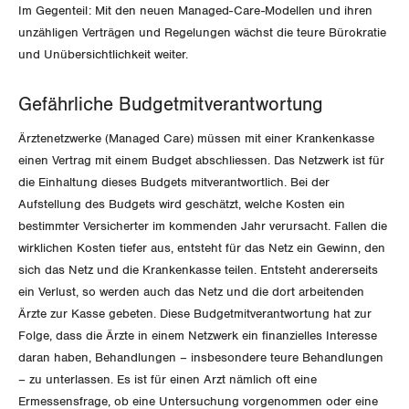
GLEICHSTELLUNG
Im Gegenteil: Mit den neuen Managed-Care-Modellen und ihren
Verkehr
unzähligen Verträgen und Regelungen wächst die teure Bürokratie
BILDUNG & JUGEND
und Unübersichtlichkeit weiter.
Post
Gleichstellung von Frauen und Männern
MIGRATION
Energie und Umwelt
Gleichstellung von LGBTI
Gefährliche Budgetmitverantwortung
GEWERKSCHAFTSPOLITIK
Ärztenetzwerke (Managed Care) müssen mit einer Krankenkasse
Kommunikation und Medien
einen Vertrag mit einem Budget abschliessen. Das Netzwerk ist für
die Einhaltung dieses Budgets mitverantwortlich. Bei der
International
SERVICE
Aufstellung des Budgets wird geschätzt, welche Kosten ein
bestimmter Versicherter im kommenden Jahr verursacht. Fallen die
Schweiz
wirklichen Kosten tiefer aus, entsteht für das Netz ein Gewinn, den
DER SGB
GEWERKSCHAFTSMITGLIED WERDEN
sich das Netz und die Krankenkasse teilen. Entsteht andererseits
Landesstreik
ein Verlust, so werden auch das Netz und die dort arbeitenden
LOHNRECHNER
Medien
Ärzte zur Kasse gebeten. Diese Budgetmitverantwortung hat zur
WIR ÜBER UNS
Folge, dass die Ärzte in einem Netzwerk ein finanzielles Interesse
WEITERBILDUNG
daran haben, Behandlungen – insbesondere teure Behandlungen
GREMIEN
Publikationen
– zu unterlassen. Es ist für einen Arzt nämlich oft eine
NEWSLETTER
Ermessensfrage, ob eine Untersuchung vorgenommen oder eine
ZENTRALSEKRETARIAT