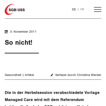
Home
DE
FR
AKTUELL
3. November 2011
So nicht!
THEMEN
ARBEIT
WIRTSCHAFT
Löhne und Vertragspolitik
Gesundheit
Artikel
Verfasst durch Christina Werder
SOZIALPOLITIK
Flankierende Massnahmen und
Finanzen und Steuerpolitik
Personenfreizügigkeit
Die in der Herbstsession verabschiedete Vorlage
Geld und Währung
AHV
Managed Care wird mit dem Referendum
Arbeitsrechte