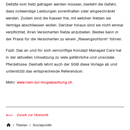
Vorstand
Blog
Defizite vom Netz getragen werden
müssen, besteht die Gefahr,
Artikel
BROSCHÜREN/BÜCHER
dass notwendige Leistungen vorenthalten oder eingeschränkt
KANTONALE BÜNDE
Präsidialausschuss
werden. Zudem sind
die Kassen frei, mit welchen Netzen sie
Medienmitteilungen
Kontakt
Blog Daniel Lampart
Verträge abschliessen wollen. Darüber hinaus sind sie nicht einmal
Bestellformular
ANGESCHLOSSENE VERBÄNDE
Feministische Kommission
Aargau
verpflichtet, ihren Versicherten Netze anzubieten. Beides kann in
Dossier
Der Europa-Blog
der Praxis für die Versicherten zu einem „Riesengschtürm“ führen.
OFFENE STELLEN
Jugendkommission
Beide Basel
Vernehmlassungen
Fazit: Das an und für sich vernünftige Konzept Managed Care hat
AGENDA
Migrationskommission
Bern
in der aktuellen Umsetzung zu viele gefährliche und unsoziale
Bücher/Broschüren
Pferdefüsse. Deshalb lehnt auch der SGB diese Vorlage ab und
Queer-Kommission
Freiburg
unterstützt das entsprechende Referendum.
Mehr:
www.nein-zur-mogelpackung.ch
.
Rentner:innen-Kommission
Genf
Glarus
Graubünden
Zurück zur Übersicht
Jura
Themen
Sozialpolitik