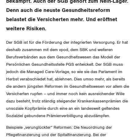
bekämpft. Auch der SGB gehört zum Nein-Lager.
Aussenwirtschaft
Berufliche Vorsorge
Gewerkschaftsrechte
Denn auch die neuste Gesundheitsreform
Verteilung
Arbeitslosenversicherung
belastet die Versicherten mehr. Und eröffnet
Arbeitssicherheit und Gesundheitsschutz
weitere Risiken.
Überbrückungsleistung
Der SGB ist für die Förderung der integrierten Versorgung. Er hat
Ergänzungsleistungen
deshalb zusammen mit dem vpod, dem SBK und weiteren
Berufsverbänden aus dem Gesundheitswesen das Modell der
Invalidenversicherung
Persönlichen Gesundheitsstelle PGS entwickelt. Der SGB muss
jedoch die Managed Care-Vorlage, so wie sie das Parlament im
Unfallversicherung
Herbst verabschiedet hat, ablehnen. Dies umso mehr, als bereits
die andern jüngsten Reformen im Gesundheitswesen vor allem die
Gesundheit
Versicherten rupfen – und immer noch kein ausreichender Wille
dazu besteht, trotz ständig steigender Krankenkassenprämien die
unsoziale Kopfprämie durch eine an ein landesweit geltendes
CORONA-VIRUS
Sozialziel gebundene Prämienverbilligung abzudämpfen.
SERVICE PUBLIC
Beispiele „verunglückter“ Reformen: Die Neuordnung der
Pflegefinanzierung und der Spitalfinanzierung. Bei der