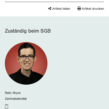
Luzern
Artikel teilen
Artikel drucken
Neuenburg
Nidwalden
Zuständig beim SGB
Obwalden
Schaffhausen
Schwyz
St. Gallen-Appenzell
Solothurn
Reto Wyss
Tessin
Zentralsekretär