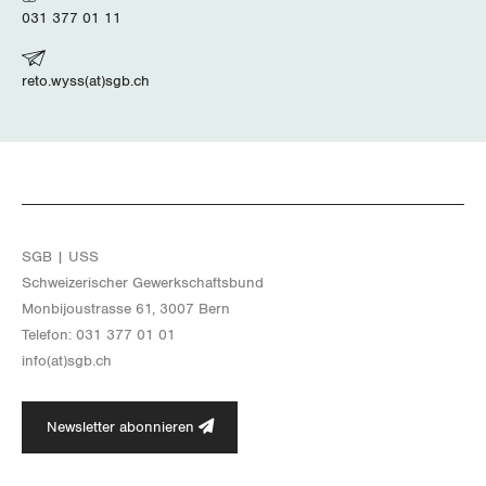
Thurgau
031 377 01 11
Uri
reto.wyss(at)sgb.ch
Waadt
Wallis
Zug
SGB | USS
Zürich
Schwei­ze­ri­scher Ge­werk­schafts­bund
Mon­bi­joustras­se 61, 3007 Bern
Te­le­fon: 031 377 01 01
info(at)​sgb.​ch
Newsletter abonnieren