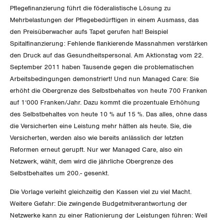
GLEICHSTELLUNG
Verkehr
Pflegefinanzierung führt die föderalistische Lösung zu
Mehrbelastungen der Pflegebedürftigen in einem Ausmass, das
BILDUNG & JUGEND
Post
Gleichstellung von Frauen und Männern
den Preisüberwacher aufs Tapet gerufen hat! Beispiel
Spitalfinanzierung: Fehlende flankierende Massnahmen verstärken
MIGRATION
Energie und Umwelt
Gleichstellung von LGBTI
den Druck auf das Gesundheitspersonal. Am Aktionstag vom 22.
September 2011 haben Tausende gegen die problematischen
GEWERKSCHAFTSPOLITIK
Kommunikation und Medien
Arbeitsbedingungen demonstriert!
Und nun Managed Care: Sie
erhöht die Obergrenze des Selbstbehaltes von heute 700 Franken
auf 1‘000 Franken/Jahr. Dazu kommt die prozentuale Erhöhung
International
SERVICE
des Selbstbehaltes von heute 10 % auf 15 %. Das alles,
ohne dass
Schweiz
die Versicherten eine Leistung mehr hätten als heute. Sie, die
DER SGB
Versicherten, werden also wie bereits anlässlich der letzten
GEWERKSCHAFTSMITGLIED WERDEN
Landesstreik
Reformen erneut gerupft. Nur wer Managed Care, also ein
Netzwerk, wählt, dem wird
die jährliche Obergrenze des
LOHNRECHNER
Medien
WIR ÜBER UNS
Selbstbehaltes um 200.- gesenkt.
WEITERBILDUNG
Die Vorlage verleiht gleichzeitig den Kassen viel zu viel Macht.
GREMIEN
Publikationen
Weitere Gefahr: Die zwingende Budgetmitverantwortung der
NEWSLETTER
Netzwerke kann zu einer Rationierung der Leistungen führen: Weil
ZENTRALSEKRETARIAT