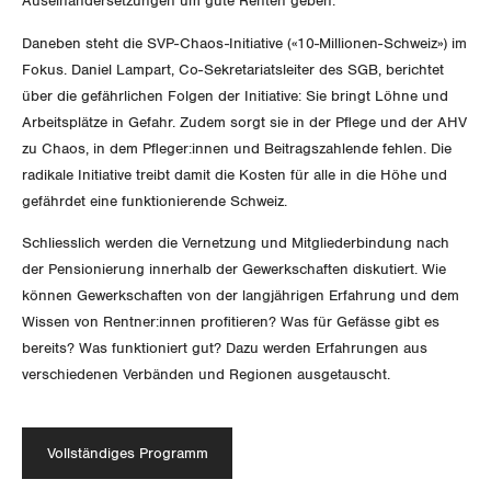
Auseinandersetzungen um gute Renten geben.
GLEICHSTELLUNG
Verkehr
Daneben steht die SVP-Chaos-Initiative («10-Millionen-Schweiz») im
BILDUNG & JUGEND
Post
Fokus. Daniel Lampart, Co-Sekretariatsleiter des SGB, berichtet
Gleichstellung von Frauen und Männern
über die gefährlichen Folgen der Initiative: Sie bringt Löhne und
MIGRATION
Energie und Umwelt
Gleichstellung von LGBTI
Arbeitsplätze in Gefahr. Zudem sorgt sie in der Pflege und der AHV
zu Chaos, in dem Pfleger:innen und Beitragszahlende fehlen. Die
GEWERKSCHAFTSPOLITIK
Kommunikation und Medien
radikale Initiative treibt damit die Kosten für alle in die Höhe und
gefährdet eine funktionierende Schweiz.
International
SERVICE
Schliesslich werden die Vernetzung und Mitgliederbindung nach
der Pensionierung innerhalb der Gewerkschaften diskutiert. Wie
Schweiz
können Gewerkschaften von der langjährigen Erfahrung und dem
DER SGB
GEWERKSCHAFTSMITGLIED WERDEN
Wissen von Rentner:innen profitieren? Was für Gefässe gibt es
Landesstreik
bereits? Was funktioniert gut? Dazu werden Erfahrungen aus
LOHNRECHNER
Medien
verschiedenen Verbänden und Regionen ausgetauscht.
WIR ÜBER UNS
WEITERBILDUNG
GREMIEN
Publikationen
Vollständiges Programm
NEWSLETTER
ZENTRALSEKRETARIAT