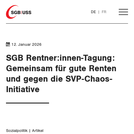
Home
DE
FR
AKTUELL
12. Januar 2026
THEMEN
SGB Rentner:innen-Tagung:
Gemeinsam für gute Renten
ARBEIT
und gegen die SVP-Chaos-
Initiative
WIRTSCHAFT
Löhne und Vertragspolitik
SOZIALPOLITIK
Flankierende Massnahmen und
Finanzen und Steuerpolitik
Personenfreizügigkeit
Geld und Währung
AHV
Arbeitsrechte
Sozialpolitik
Artikel