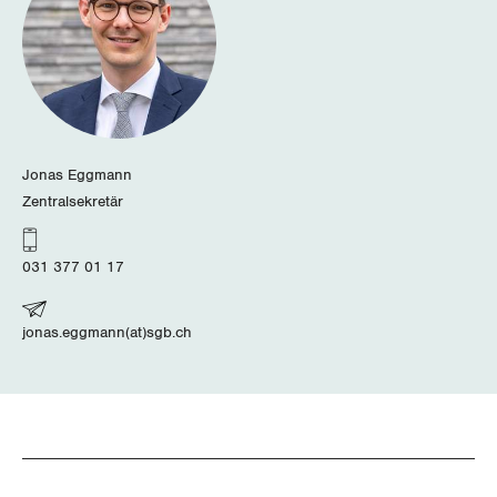
Luzern
Neuenburg
Nidwalden
Jonas Eggmann
Obwalden
Zentralsekretär
Schaffhausen
031 377 01 17
Schwyz
jonas.eggmann(at)sgb.ch
St. Gallen-Appenzell
Solothurn
Tessin