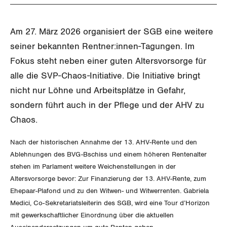
Aussenwirtschaft
Berufliche Vorsorge
Gewerkschaftsrechte
Verteilung
Arbeitslosenversicherung
Am 27. März 2026 organisiert der SGB eine weitere
Arbeitssicherheit und Gesundheitsschutz
seiner bekannten Rentner:innen-Tagungen. Im
Überbrückungsleistung
Fokus steht neben einer guten Altersvorsorge für
alle die SVP-Chaos-Initiative. Die Initiative bringt
Ergänzungsleistungen
nicht nur Löhne und Arbeitsplätze in Gefahr,
Invalidenversicherung
sondern führt auch in der Pflege und der AHV zu
Chaos.
Unfallversicherung
Nach der historischen Annahme der 13. AHV-Rente und den
Gesundheit
Ablehnungen des BVG-Bschiss und einem höheren Rentenalter
stehen im Parlament weitere Weichenstellungen in der
Altersvorsorge bevor: Zur Finanzierung der 13. AHV-Rente, zum
CORONA-VIRUS
Ehepaar-Plafond und zu den Witwen- und Witwerrenten. Gabriela
Medici, Co-Sekretariatsleiterin des SGB, wird eine Tour d’Horizon
SERVICE PUBLIC
mit gewerkschaftlicher Einordnung über die aktuellen