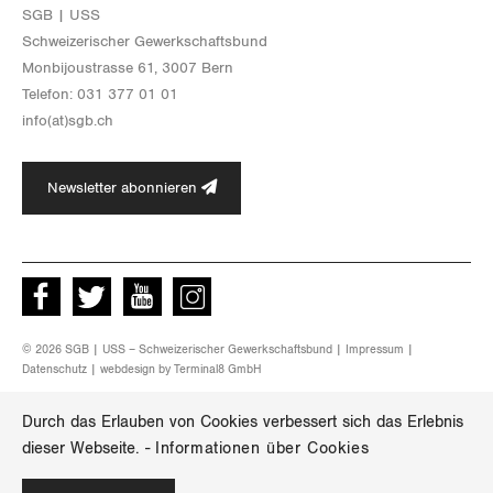
Thurgau
SGB | USS
Schwei­ze­ri­scher Ge­werk­schafts­bund
Uri
Mon­bi­joustras­se 61, 3007 Bern
Te­le­fon: 031 377 01 01
Waadt
info(at)​sgb.​ch
Wallis
Newsletter abonnieren
Zug
Zürich
Facebook
Twitter
Youtube
instagram
© 2026 SGB | USS – Schweizerischer Gewerkschaftsbund |
Impressum
|
Datenschutz
| webdesign by
Terminal8 GmbH
Durch das Erlauben von Cookies verbessert sich das Erlebnis
dieser Webseite.
-
Informationen über Cookies