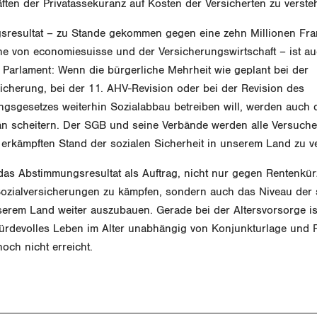
ften der Privatassekuranz auf Kosten der Versicherten zu verst
resultat – zu Stande gekommen gegen eine zehn Millionen Fra
e von economiesuisse und der Versicherungswirtschaft – ist au
Parlament: Wenn die bürgerliche Mehrheit wie geplant bei der
icherung, bei der 11. AHV-Revision oder bei der Revision des
ngsgesetzes weiterhin Sozialabbau betreiben will, werden auch 
n scheitern. Der SGB und seine Verbände werden alle Versuche
 erkämpften Stand der sozialen Sicherheit in unserem Land zu v
as Abstimmungsresultat als Auftrag, nicht nur gegen Rentenkü
ozialversicherungen zu kämpfen, sondern auch das Niveau der 
serem Land weiter auszubauen. Gerade bei der Altersvorsorge ist
würdevolles Leben im Alter unabhängig von Konjunkturlage und F
noch nicht erreicht.