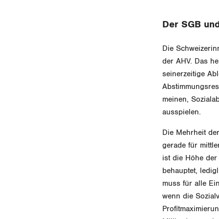
Der SGB und
Die Schweizerin
der AHV. Das heu
seinerzeitige A
Abstimmungsresul
meinen, Soziala
ausspielen.
Die Mehrheit de
gerade für mittl
ist die Höhe de
behauptet, ledi
muss für alle Ei
wenn die Sozialv
Profitmaximieru