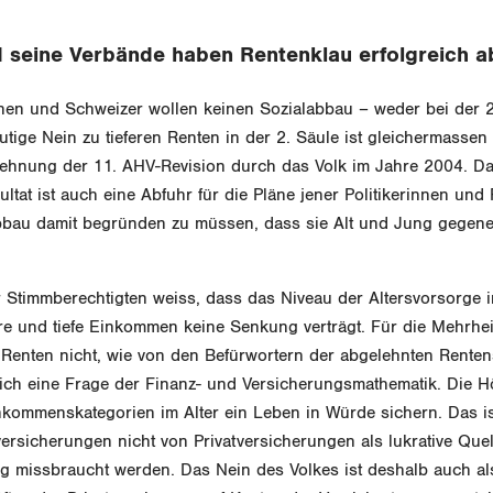
 seine Verbände haben Rentenklau erfolgreich 
nen und Schweizer wollen keinen Sozialabbau – weder bei der 2
tige Nein zu tieferen Renten in der 2. Säule ist gleichermassen 
blehnung der 11. AHV-Revision durch das Volk im Jahre 2004. D
tat ist auch eine Abfuhr für die Pläne jener Politikerinnen und Po
bbau damit begründen zu müssen, dass sie Alt und Jung gegen
r Stimmberechtigten weiss, dass das Niveau der Altersvorsorge 
ere und tiefe Einkommen keine Senkung verträgt. Für die Mehrh
r Renten nicht, wie von den Befürwortern der abgelehnten Rent
glich eine Frage der Finanz- und Versicherungsmathematik. Die 
nkommenskategorien im Alter ein Leben in Würde sichern. Das is
ersicherungen nicht von Privatversicherungen als lukrative Quel
ng missbraucht werden. Das Nein des Volkes ist deshalb auch al