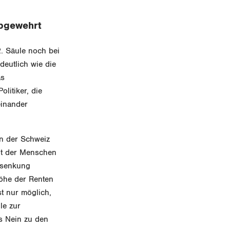
abgewehrt
. Säule noch bei
deutlich wie die
as
litiker, die
einander
in der Schweiz
eit der Menschen
ensenkung
Höhe der Renten
t nur möglich,
le zur
s Nein zu den