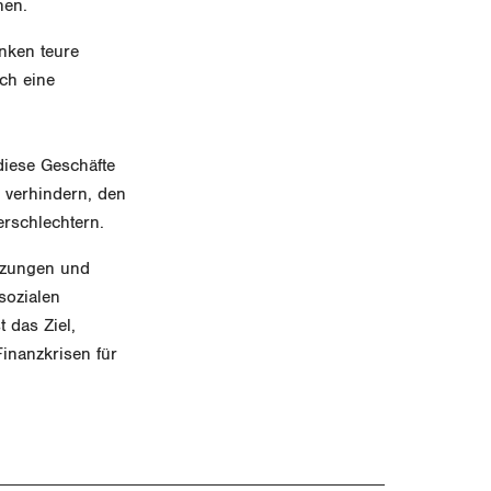
ehen.
nken teure
ch eine
diese Geschäfte
 verhindern, den
erschlechtern.
rzungen und
sozialen
 das Ziel,
inanzkrisen für