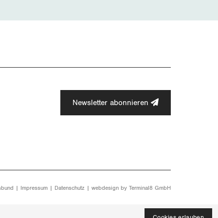
Newsletter abonnieren
sbund |
Impressum
|
Datenschutz
| webdesign by
Terminal8 GmbH
Cookies erlauben