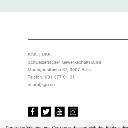
SGB | USS
Schwei­ze­ri­scher Ge­werk­schafts­bund
Mon­bi­joustras­se 61, 3007 Bern
Te­le­fon: 031 377 01 01
info(at)​sgb.​ch
Facebook
Twitter
Youtube
instagram
Durch das Erlauben von Cookies verbessert sich das Erlebnis die