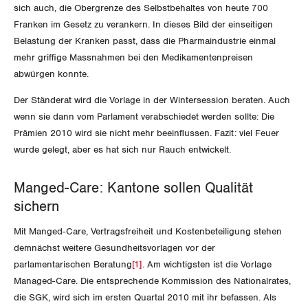
Vorstand
Blog
sich auch, die Obergrenze des Selbstbehaltes von heute 700
Artikel
BROSCHÜREN/BÜCHER
Franken im Gesetz zu verankern. In dieses Bild der einseitigen
KANTONALE BÜNDE
Präsidialausschuss
Belastung der Kranken passt, dass die Pharmaindustrie einmal
Medienmitteilungen
Kontakt
Blog Daniel Lampart
mehr griffige Massnahmen bei den Medikamentenpreisen
Bestellformular
ANGESCHLOSSENE VERBÄNDE
Feministische Kommission
Aargau
abwürgen konnte.
Dossier
Der Europa-Blog
OFFENE STELLEN
Jugendkommission
Der Ständerat wird die Vorlage in der Wintersession beraten. Auch
Beide Basel
Vernehmlassungen
wenn sie dann vom Parlament verabschiedet werden sollte: Die
AGENDA
Migrationskommission
Prämien 2010 wird sie nicht mehr beeinflussen. Fazit: viel Feuer
Bern
Bücher/Broschüren
wurde gelegt, aber es hat sich nur Rauch entwickelt.
Queer-Kommission
Freiburg
Manged-Care: Kantone sollen Qualität
Rentner:innen-Kommission
Genf
sichern
Glarus
Mit Manged-Care, Vertragsfreiheit und Kostenbeteiligung stehen
demnächst weitere Gesundheitsvorlagen vor der
Graubünden
parlamentarischen Beratung
[1]
. Am wichtigsten ist die Vorlage
Managed-Care. Die entsprechende Kommission des Nationalrates,
Jura
die SGK, wird sich im ersten Quartal 2010 mit ihr befassen. Als