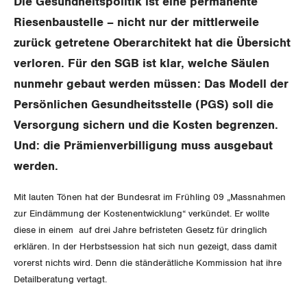
Die Gesundheitspolitik ist eine permanente
Aussenwirtschaft
Berufliche Vorsorge
Gewerkschaftsrechte
Riesenbaustelle – nicht nur der mittlerweile
Verteilung
Arbeitslosenversicherung
zurück getretene Oberarchitekt hat die Übersicht
Arbeitssicherheit und Gesundheitsschutz
verloren. Für den SGB ist klar, welche Säulen
Überbrückungsleistung
nunmehr gebaut werden müssen: Das Modell der
Ergänzungsleistungen
Persönlichen Gesundheitsstelle (PGS) soll die
Versorgung sichern und die Kosten begrenzen.
Invalidenversicherung
Und: die Prämienverbilligung muss ausgebaut
werden.
Unfallversicherung
Mit lauten Tönen hat der Bundesrat im Frühling 09 „Massnahmen
Gesundheit
zur Eindämmung der Kostenentwicklung“ verkündet. Er wollte
diese in einem auf drei Jahre befristeten Gesetz für dringlich
CORONA-VIRUS
erklären. In der Herbstsession hat sich nun gezeigt, dass damit
vorerst nichts wird. Denn die ständerätliche Kommission hat ihre
SERVICE PUBLIC
Detailberatung vertagt.