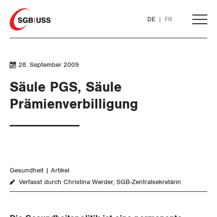
Home
DE
FR
AKTUELL
28. September 2009
Säule PGS, Säule
THEMEN
Prämienverbilligung
ARBEIT
WIRTSCHAFT
Löhne und Vertragspolitik
Gesundheit
Artikel
SOZIALPOLITIK
Flankierende Massnahmen und
Finanzen und Steuerpolitik
Verfasst durch Christina Werder, SGB-Zentralsekretärin
Personenfreizügigkeit
Geld und Währung
AHV
Arbeitsrechte