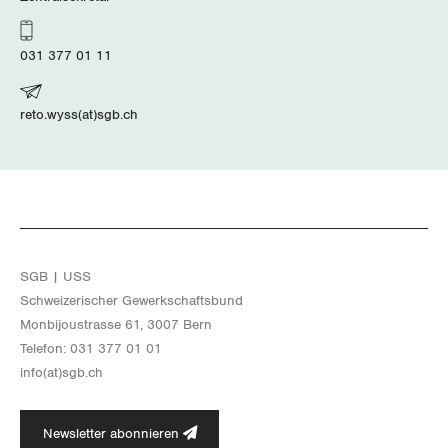
031 377 01 11
reto.wyss(at)sgb.ch
SGB | USS
Schwei­ze­ri­scher Ge­werk­schafts­bund
Mon­bi­joustras­se 61, 3007 Bern
Te­le­fon: 031 377 01 01
info(at)​sgb.​ch
Newsletter abonnieren