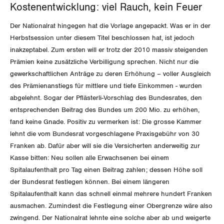
GLEICHSTELLUNG
Kostenentwicklung: viel Rauch, kein Feuer
Verkehr
Der Nationalrat hingegen hat die Vorlage angepackt. Was er in der
BILDUNG & JUGEND
Post
Gleichstellung von Frauen und Männern
Herbstsession unter diesem Titel beschlossen hat, ist jedoch
inakzeptabel. Zum ersten will er trotz der 2010 massiv steigenden
MIGRATION
Energie und Umwelt
Gleichstellung von LGBTI
Prämien keine zusätzliche Verbilligung sprechen. Nicht nur die
gewerkschaftlichen Anträge zu deren Erhöhung – voller Ausgleich
GEWERKSCHAFTSPOLITIK
Kommunikation und Medien
des Prämienanstiegs für mittlere und tiefe Einkommen - wurden
abgelehnt. Sogar der Pflästerli-Vorschlag des Bundesrates, den
International
SERVICE
entsprechenden Beitrag des Bundes um 200 Mio. zu erhöhen,
fand keine Gnade. Positiv zu vermerken ist: Die grosse Kammer
Schweiz
lehnt die vom Bundesrat vorgeschlagene Praxisgebühr von 30
DER SGB
GEWERKSCHAFTSMITGLIED WERDEN
Franken ab. Dafür aber will sie die Versicherten anderweitig zur
Landesstreik
Kasse bitten: Neu sollen alle Erwachsenen bei einem
LOHNRECHNER
Medien
Spitalaufenthalt pro Tag einen Beitrag zahlen; dessen Höhe soll
WIR ÜBER UNS
der Bundesrat festlegen können. Bei einem längeren
WEITERBILDUNG
Spitalaufenthalt kann das schnell einmal mehrere hundert Franken
GREMIEN
Publikationen
ausmachen. Zumindest die Festlegung einer Obergrenze wäre also
NEWSLETTER
zwingend. Der Nationalrat lehnte eine solche aber ab und weigerte
ZENTRALSEKRETARIAT