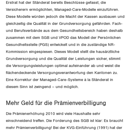
Erstrat hat der Ständerat bereits Beschlüsse gefasst, die
Luzern
Versicherern ermöglichten, Managed-Care-Modelle einzuführen.
Diese Modelle würden jedoch die Macht der Kassen ausbauen und
Neuenburg
gleichzeitig die Qualität in der Grundversorgung gefährden. Fach-
und Berufsverbände aus dem Gesundheitsbereich haben deshalb
Nidwalden
zusammen mit dem SGB und VPOD das Modell der Persönlichen
Gesundheitsstelle (PGS) entwickelt und in die zuständige NR-
Obwalden
Kommission eingespiesen. Dieses Modell stellt die hausärztliche
Grundversorgung und die Qualität der Leistungen sicher, stimmt
Schaffhausen
die Versorgungsleistungen optimal aufeinander ab und weist die
flächendeckende Versorgungsverantwortung den Kantonen zu.
Schwyz
Eine Korrektur der Managed-Care-Systeme à la Ständerat in
diesem Sinn ist zwingend – und möglich.
St. Gallen-Appenzell
Mehr Geld für die Prämienverbilligung
Solothurn
Die Prämienerhöhung 2010 wird viele Haushalte sehr
Tessin
einschneidend treffen. Die Forderung des SGB ist klar: Es braucht
mehr Prämienverbilligung! Bei der KVG-Einführung (1991) hat der