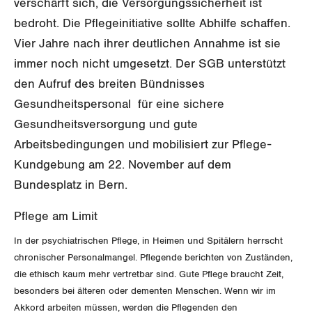
verschärft sich, die Versorgungssicherheit ist
GLEICHSTELLUNG
Verkehr
bedroht. Die Pflegeinitiative sollte Abhilfe schaffen.
BILDUNG & JUGEND
Post
Vier Jahre nach ihrer deutlichen Annahme ist sie
Gleichstellung von Frauen und Männern
immer noch nicht umgesetzt. Der SGB unterstützt
MIGRATION
Energie und Umwelt
Gleichstellung von LGBTI
den Aufruf des breiten Bündnisses
Gesundheitspersonal für eine sichere
GEWERKSCHAFTSPOLITIK
Kommunikation und Medien
Gesundheitsversorgung und gute
Arbeitsbedingungen und mobilisiert zur Pflege-
International
SERVICE
Kundgebung am 22. November auf dem
Schweiz
Bundesplatz in Bern.
DER SGB
GEWERKSCHAFTSMITGLIED WERDEN
Landesstreik
Pflege am Limit
LOHNRECHNER
Medien
WIR ÜBER UNS
In der psychiatrischen Pflege, in Heimen und Spitälern herrscht
chronischer Personalmangel. Pflegende berichten von Zuständen,
WEITERBILDUNG
die ethisch kaum mehr vertretbar sind. Gute Pflege braucht Zeit,
GREMIEN
Publikationen
besonders bei älteren oder dementen Menschen. Wenn wir im
NEWSLETTER
Akkord arbeiten müssen, werden die Pflegenden den
ZENTRALSEKRETARIAT