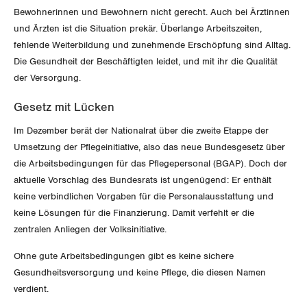
Vorstand
Blog
Artikel
Bewohnerinnen und Bewohnern nicht gerecht. Auch bei Ärztinnen
BROSCHÜREN/BÜCHER
und Ärzten ist die Situation prekär. Überlange Arbeitszeiten,
KANTONALE BÜNDE
Präsidialausschuss
Medienmitteilungen
fehlende Weiterbildung und zunehmende Erschöpfung sind Alltag.
Kontakt
Blog Daniel Lampart
Bestellformular
Die Gesundheit der Beschäftigten leidet, und mit ihr die Qualität
ANGESCHLOSSENE VERBÄNDE
Feministische Kommission
Aargau
Dossier
der Versorgung.
Der Europa-Blog
OFFENE STELLEN
Jugendkommission
Beide Basel
Gesetz mit Lücken
Vernehmlassungen
AGENDA
Im Dezember berät der Nationalrat über die zweite Etappe der
Migrationskommission
Bern
Bücher/Broschüren
Umsetzung der Pflegeinitiative, also das neue Bundesgesetz über
die Arbeitsbedingungen für das Pflegepersonal (BGAP). Doch der
Queer-Kommission
Freiburg
aktuelle Vorschlag des Bundesrats ist ungenügend: Er enthält
Rentner:innen-Kommission
keine verbindlichen Vorgaben für die Personalausstattung und
Genf
keine Lösungen für die Finanzierung. Damit verfehlt er die
zentralen Anliegen der Volksinitiative.
Glarus
Ohne gute Arbeitsbedingungen gibt es keine sichere
Graubünden
Gesundheitsversorgung und keine Pflege, die diesen Namen
verdient.
Jura