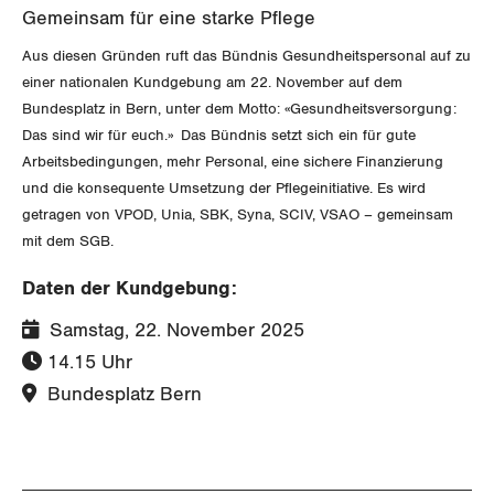
Gemeinsam für eine starke Pflege
Luzern
Aus diesen Gründen ruft das Bündnis Gesundheitspersonal auf zu
einer nationalen Kundgebung am 22. November auf dem
Neuenburg
Bundesplatz in Bern, unter dem Motto: «Gesundheitsversorgung:
Das sind wir für euch.» Das Bündnis setzt sich ein für gute
Nidwalden
Arbeitsbedingungen, mehr Personal, eine sichere Finanzierung
Obwalden
und die konsequente Umsetzung der Pflegeinitiative. Es wird
getragen von VPOD, Unia, SBK, Syna, SCIV, VSAO – gemeinsam
Schaffhausen
mit dem SGB.
Daten der Kundgebung:
Schwyz
Samstag, 22. November 2025
St. Gallen-Appenzell
14.15 Uhr
Bundesplatz Bern
Solothurn
Tessin