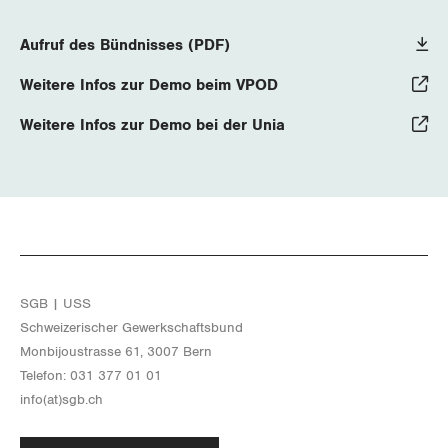
Aufruf des Bündnisses (PDF)
Weitere Infos zur Demo beim VPOD
Weitere Infos zur Demo bei der Unia
SGB | USS
Schwei­ze­ri­scher Ge­werk­schafts­bund
Mon­bi­joustras­se 61, 3007 Bern
Te­le­fon: 031 377 01 01
info(at)​sgb.​ch