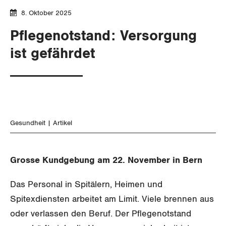
Aussenwirtschaft
Berufliche Vorsorge
Gewerkschaftsrechte
8. Oktober 2025
Verteilung
Arbeitslosenversicherung
Pflegenotstand: Versorgung
Arbeitssicherheit und Gesundheitsschutz
ist gefährdet
Überbrückungsleistung
Ergänzungsleistungen
Invalidenversicherung
Gesundheit
Artikel
Unfallversicherung
Gesundheit
Grosse Kundgebung am 22. November in Bern
CORONA-VIRUS
Das Personal in Spitälern, Heimen und
Spitexdiensten arbeitet am Limit. Viele brennen aus
SERVICE PUBLIC
oder verlassen den Beruf. Der Pflegenotstand