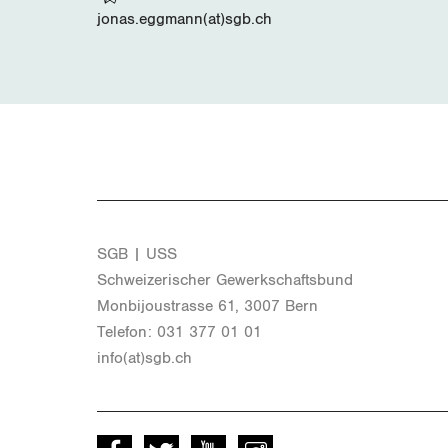
jonas.eggmann(at)sgb.ch
SGB | USS
Schwei­ze­ri­scher Ge­werk­schafts­bund
Mon­bi­joustras­se 61, 3007 Bern
Te­le­fon: 031 377 01 01
info(at)​sgb.​ch
Facebook
Twitter
Youtube
instagram