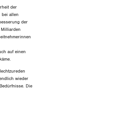
rheit der
 bei allen
rbesserung der
Milliarden
beitnehmerinnen
uch auf einen
 käme.
hlechtzureden
endlich wieder
Bedürfnisse. Die