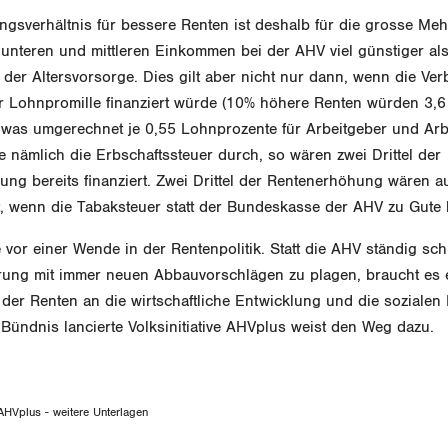
ngsverhältnis für bessere Renten ist deshalb für die grosse Meh
unteren und mittleren Einkommen bei der AHV viel günstiger als
der Altersvorsorge. Dies gilt aber nicht nur dann, wenn die Ve
 Lohnpromille finanziert würde (10% höhere Renten würden 3,6 
 was umgerechnet je 0,55 Lohnprozente für Arbeitgeber und Ar
e nämlich die Erbschaftssteuer durch, so wären zwei Drittel der
ng bereits finanziert. Zwei Drittel der Rentenerhöhung wären a
rt, wenn die Tabaksteuer statt der Bundeskasse der AHV zu Gute
 vor einer Wende in der Rentenpolitik. Statt die AHV ständig sc
rung mit immer neuen Abbauvorschlägen zu plagen, braucht es 
er Renten an die wirtschaftliche Entwicklung und die sozialen 
 Bündnis lancierte Volksinitiative AHVplus weist den Weg dazu.
HVplus - weitere Unterlagen