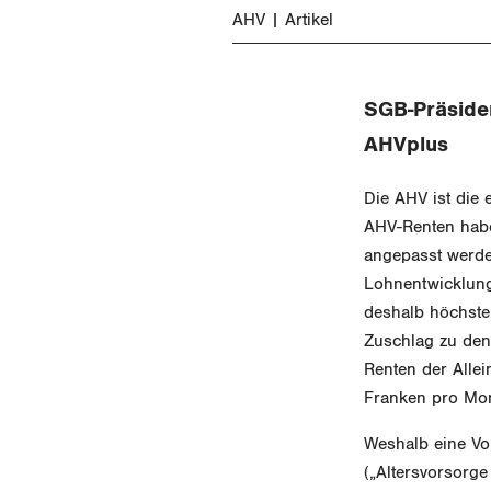
AHV
Artikel
SGB-Präsiden
AHVplus
Die AHV ist die 
AHV-Renten habe
angepasst werde
Lohnentwicklung
deshalb höchste 
Zuschlag zu den
Renten der Alle
Franken pro Mon
Weshalb eine Vol
(„Altersvorsorg