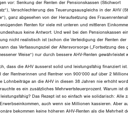
gen vor: Senkung der Renten der Pensionskassen (Stichwort
z“), Verschlechterung des Teuerungsausgleichs in der AHV (St
“), ganz abgesehen von der Heraufsetzung des Frauenrentenalt
enügenden Renten für viele mit unteren und mittleren Einkomm
undeshaus keine Antwort. Und weil bei den Pensionskassen ei
ng nicht realistisch ist (schon die Verteidigung der Renten der 
 kann das Verfassungsziel der Altersvorsorge („Fortsetzung des
essener Weise“) nur durch bessere AHV-Renten gewährleistet 
ch, dass die AHV äusserst solid und leistungsfähig finanziert ist
hl der Rentnerinnen und Rentner von 900‘000 auf über 2 Million
ie Lohnbeiträge an die AHV in diesen 38 Jahren nie erhöht word
rauchte es ein zusätzliches Mehrwertsteuerprozent. Warum ist d
leistungsfähig? Das Rezept ist so einfach wie solidarisch: Alle 
Erwerbseinkommen, auch wenn sie Millionen kassieren. Aber a
onäre bekommen keine höheren AHV-Renten als die Mehrheit d