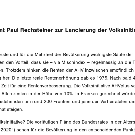
t Paul Rechsteiner zur Lancierung der Volksiniti
erste und für die Mehrheit der Bevölkerung wichtigste Säule der 
n den Vorteil, dass sie – via Mischindex – regelmässig an die 
n. Trotzdem hinken die Renten der AHV inzwischen empfindlich 
 her. Die letzte reale Rentenerhöhung gab es 1975. Nach bald 4
Zeit für eine Rentenverbesserung. Die Volksinitiative AHVplus v
 Altersrenten in der Höhe von 10%. In Franken gerechnet würd
instehenden um rund 200 Franken und jene der Verheirateten u
at steigen.
ksinitiative? Die vorläufigen Pläne des Bundesrates in der Alter
e 2020“) sehen für die Bevölkerung in den entscheidenden Punk