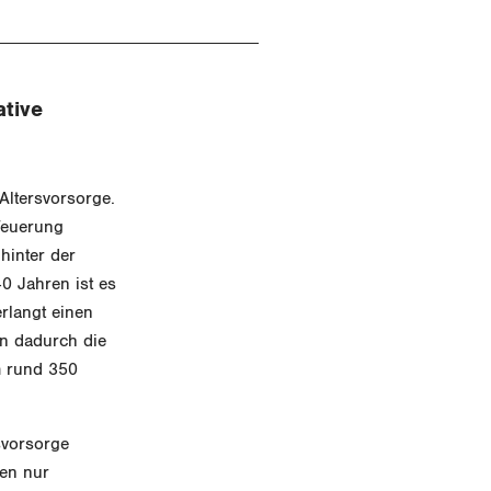
ative
Altersvorsorge.
Teuerung
hinter der
0 Jahren ist es
erlangt einen
en dadurch die
m rund 350
svorsorge
ten nur