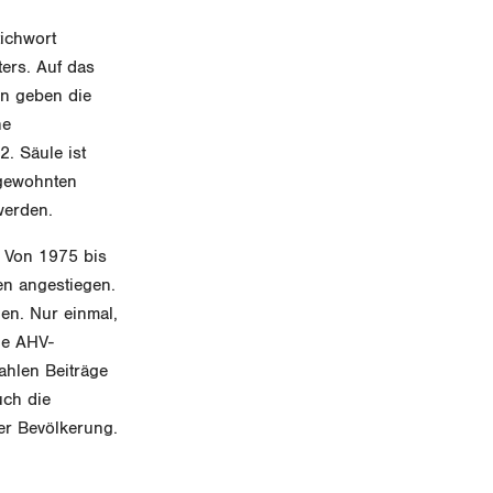
ichwort
ers. Auf das
en geben die
ne
2. Säule ist
 gewohnten
werden.
. Von 1975 bis
en angestiegen.
en. Nur einmal,
ie AHV-
zahlen Beiträge
uch die
er Bevölkerung.