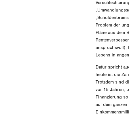
Verschlechterun
„Umwandlungssat
„Schuldenbremse
Problem der ung
Pläne aus dem B
Rentenverbesseru
anspruchsvoll),
Lebens in angem
Dafür spricht au
heute ist die Za
Trotzdem sind d
vor 15 Jahren, b
Finanzierung so 
auf dem ganzen 
Einkommensmilli