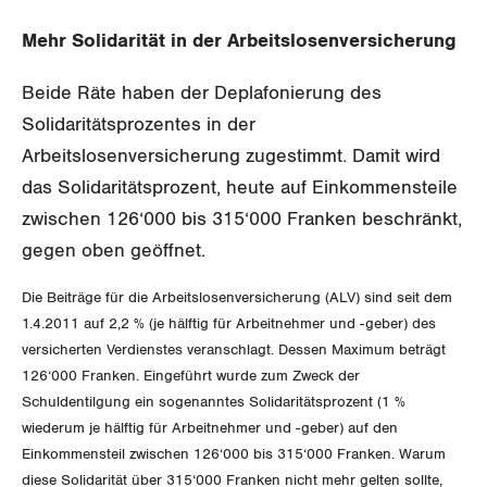
Aussenwirtschaft
Berufliche Vorsorge
Gewerkschaftsrechte
Mehr Solidarität in der Arbeitslosenversicherung
Verteilung
Arbeitslosenversicherung
Arbeitssicherheit und Gesundheitsschutz
Beide Räte haben der Deplafonierung des
Überbrückungsleistung
Solidaritätsprozentes in der
Arbeitslosenversicherung zugestimmt. Damit wird
Ergänzungsleistungen
das Solidaritätsprozent, heute auf Einkommensteile
Invalidenversicherung
zwischen 126‘000 bis 315‘000 Franken beschränkt,
gegen oben geöffnet.
Unfallversicherung
Die Beiträge für die Arbeitslosenversicherung (ALV) sind seit dem
Gesundheit
1.4.2011 auf 2,2 % (je hälftig für Arbeitnehmer und -geber) des
versicherten Verdienstes veranschlagt. Dessen Maximum beträgt
126‘000 Franken. Eingeführt wurde zum Zweck der
CORONA-VIRUS
Schuldentilgung ein sogenanntes Solidaritätsprozent (1 %
wiederum je hälftig für Arbeitnehmer und -geber) auf den
SERVICE PUBLIC
Einkommensteil zwischen 126‘000 bis 315‘000 Franken. Warum
diese Solidarität über 315‘000 Franken nicht mehr gelten sollte,