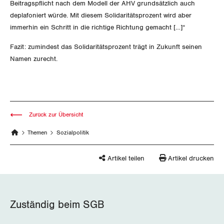
Vorstand
Beitragspflicht nach dem Modell der AHV grundsätzlich auch
Blog
Artikel
BROSCHÜREN/BÜCHER
deplafoniert würde. Mit diesem Solidaritätsprozent wird aber
KANTONALE BÜNDE
Präsidialausschuss
immerhin ein Schritt in die richtige Richtung gemacht […]“
Medienmitteilungen
Kontakt
Blog Daniel Lampart
Bestellformular
ANGESCHLOSSENE VERBÄNDE
Fazit: zumindest das Solidaritätsprozent trägt in Zukunft seinen
Feministische Kommission
Aargau
Dossier
Namen zurecht.
Der Europa-Blog
OFFENE STELLEN
Jugendkommission
Beide Basel
Vernehmlassungen
AGENDA
Migrationskommission
Bern
Bücher/Broschüren
Zurück zur Übersicht
Queer-Kommission
Freiburg
Themen
Sozialpolitik
Rentner:innen-Kommission
Genf
Artikel teilen
Artikel drucken
Glarus
Graubünden
Zuständig beim SGB
Jura