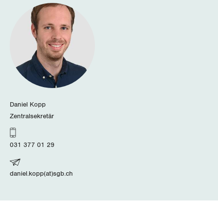
Luzern
Neuenburg
Nidwalden
Obwalden
Daniel Kopp
Schaffhausen
Zentralsekretär
Schwyz
031 377 01 29
St. Gallen-Appenzell
daniel.kopp(at)sgb.ch
Solothurn
Tessin