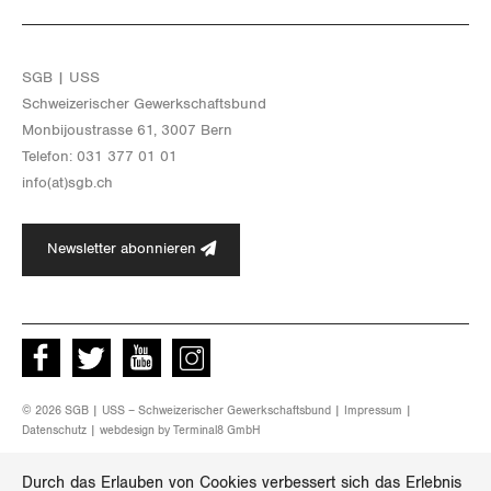
Thurgau
Uri
SGB | USS
Schwei­ze­ri­scher Ge­werk­schafts­bund
Waadt
Mon­bi­joustras­se 61, 3007 Bern
Te­le­fon: 031 377 01 01
Wallis
info(at)​sgb.​ch
Zug
Newsletter abonnieren
Zürich
Facebook
Twitter
Youtube
instagram
© 2026 SGB | USS – Schweizerischer Gewerkschaftsbund |
Impressum
|
Datenschutz
| webdesign by
Terminal8 GmbH
Durch das Erlauben von Cookies verbessert sich das Erlebnis