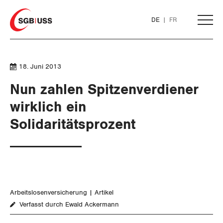
Home
DE
FR
AKTUELL
18. Juni 2013
Nun zahlen Spitzenverdiener
THEMEN
wirklich ein
Solidaritätsprozent
ARBEIT
WIRTSCHAFT
Löhne und Vertragspolitik
SOZIALPOLITIK
Flankierende Massnahmen und
Finanzen und Steuerpolitik
Personenfreizügigkeit
Arbeitslosenversicherung
Artikel
Geld und Währung
Verfasst durch Ewald Ackermann
AHV
Arbeitsrechte