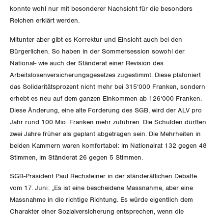
GLEICHSTELLUNG
Verkehr
konnte wohl nur mit besonderer Nachsicht für die besonders
Reichen erklärt werden.
BILDUNG & JUGEND
Post
Gleichstellung von Frauen und Männern
Mitunter aber gibt es Korrektur und Einsicht auch bei den
MIGRATION
Bürgerlichen. So haben in der Sommersession sowohl der
Energie und Umwelt
Gleichstellung von LGBTI
National- wie auch der Ständerat einer Revision des
GEWERKSCHAFTSPOLITIK
Arbeitslosenversicherungsgesetzes zugestimmt. Diese plafoniert
Kommunikation und Medien
das Solidaritätsprozent nicht mehr bei 315‘000 Franken, sondern
erhebt es neu auf dem ganzen Einkommen ab 126‘000 Franken.
International
SERVICE
Diese Änderung, eine alte Forderung des SGB, wird der ALV pro
Jahr rund 100 Mio. Franken mehr zuführen. Die Schulden dürften
Schweiz
zwei Jahre früher als geplant abgetragen sein. Die Mehrheiten in
DER SGB
GEWERKSCHAFTSMITGLIED WERDEN
beiden Kammern waren komfortabel: im Nationalrat 132 gegen 48
Landesstreik
Stimmen, im Ständerat 26 gegen 5 Stimmen.
LOHNRECHNER
Medien
WIR ÜBER UNS
SGB-Präsident Paul Rechsteiner in der ständerätlichen Debatte
WEITERBILDUNG
vom 17. Juni: „Es ist eine bescheidene Massnahme, aber eine
GREMIEN
Publikationen
Massnahme in die richtige Richtung. Es würde eigentlich dem
NEWSLETTER
Charakter einer Sozialversicherung entsprechen, wenn die
ZENTRALSEKRETARIAT